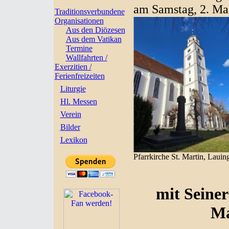
am Samstag, 2. Mai
Traditionsverbundene
Organisationen
Aus den Diözesen
Aus dem Vatikan
Termine
Wallfahrten /
Exerzitien /
Ferienfreizeiten
Liturgie
Hl. Messen
Verein
Bilder
Lexikon
Pfarrkirche St. Martin, Lauin
mit Seiner
Ma