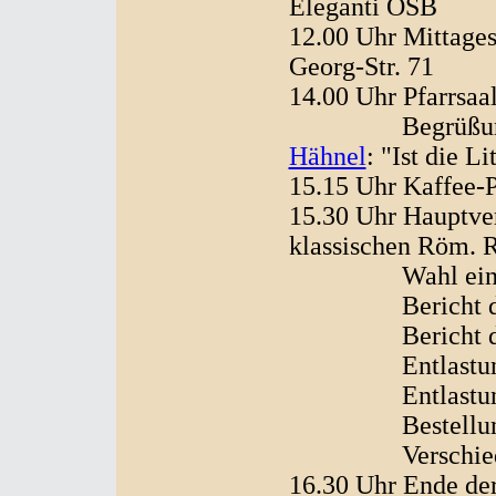
Eleganti OSB
12.00 Uhr Mittage
Georg-Str. 71
14.00 Uhr Pfarrsaal
Begrüßung ansc
Hähnel
: "Ist die L
15.15 Uhr Kaffee-
15.30 Uhr Hauptve
klassischen Röm. R
Wahl eines tem
Bericht des 
Bericht des 
Entlastung de
Entlastung de
Bestellung ei
Verschiede
16.30 Uhr Ende de