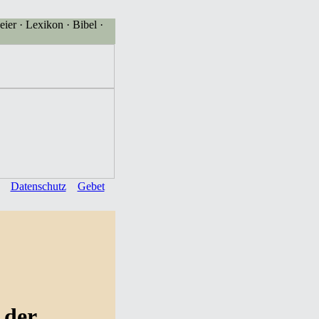
eier · Lexikon · Bibel ·
Datenschutz
Gebet
 der