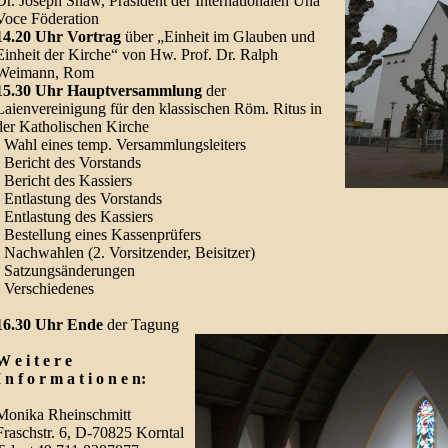
Dr. Joseph Shaw, Präsident der Internationalen Una
Voce Föderation
14.20 Uhr Vortrag
über „Einheit im Glauben und
Einheit der Kirche“ von Hw. Prof. Dr. Ralph
Weimann, Rom
15.30 Uhr Hauptversammlung
der
Laienvereinigung für den klassischen Röm. Ritus in
der Katholischen Kirche
- Wahl eines temp. Versammlungsleiters
- Bericht des Vorstands
- Bericht des Kassiers
- Entlastung des Vorstands
- Entlastung des Kassiers
- Bestellung eines Kassenprüfers
- Nachwahlen (2. Vorsitzender, Beisitzer)
- Satzungsänderungen
- Verschiedenes
16.30 Uhr Ende
der Tagung
W e i t e r e
I n f o r m a t i o n e n:
Monika Rheinschmitt
Fraschstr. 6, D-70825 Korntal