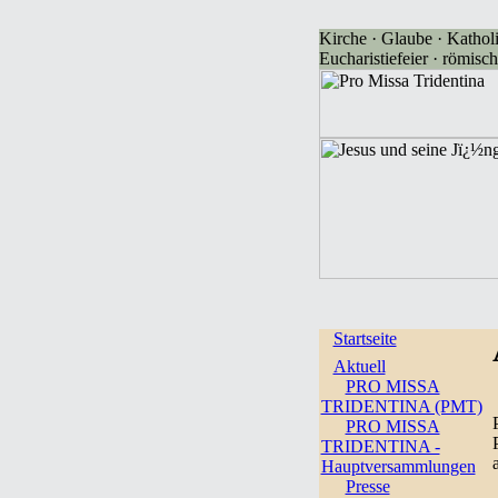
Kirche · Glaube · Katholi
Eucharistiefeier · römisch
Startseite
Aktuell
PRO MISSA
TRIDENTINA (PMT)
PRO MISSA
TRIDENTINA -
Hauptversammlungen
Presse