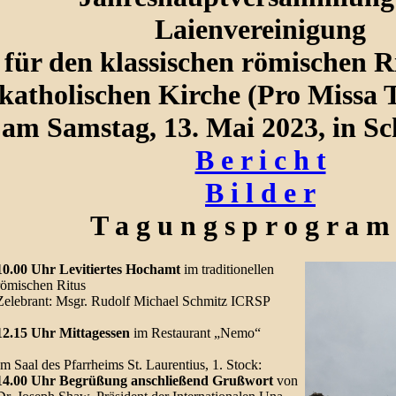
Laienvereinigung
für den klassischen römischen Ri
katholischen Kirche (Pro Missa 
am Samstag, 13. Mai 2023, in Sch
B e r i c h t
B i l d e r
T a g u n g s p r o g r a 
10.00 Uhr Levitiertes Hochamt
im traditionellen
römischen Ritus
Zelebrant: Msgr. Rudolf Michael Schmitz ICRSP
12.15 Uhr Mittagessen
im Restaurant „Nemo“
Im Saal des Pfarrheims St. Laurentius, 1. Stock:
14.00 Uhr Begrüßung anschließend Grußwort
von