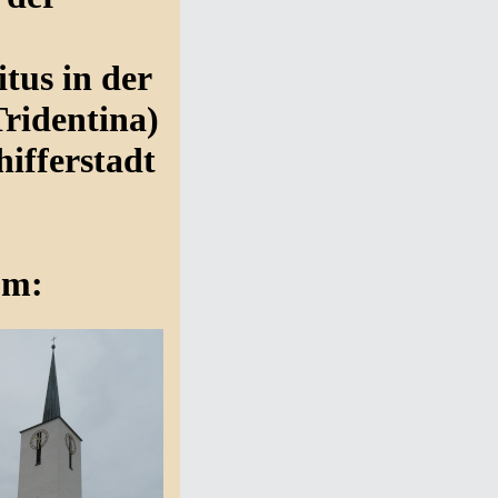
tus in der
Tridentina)
ifferstadt
m m: