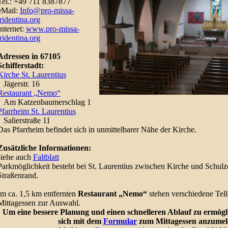
Tel.: +49 711 8387877
eMail:
Info@pro-missa-
tridentina.org
Internet:
www.pro-missa-
tridentina.org
Adressen in 67105
Schifferstadt:
Kirche St. Laurentius
Jägerstr. 16
Restaurant „Nemo“
Am Katzenbaumerschlag 1
Pfarrheim St. Laurentius
Salierstraße 11
Das Pfarrheim befindet sich in unmittelbarer Nähe der Kirche.
Zusätzliche Informationen:
siehe auch
Faltblatt
Parkmöglichkeit besteht bei St. Laurentius zwischen Kirche und Schul
Straßenrand.
Im ca. 1,5 km entfernten
Restaurant „Nemo“
stehen verschiedene Telle
Mittagessen zur Auswahl.
Um eine bessere Planung und einen schnelleren Ablauf zu ermöglic
sich mit dem
Formular
zum Mittagessen anzume