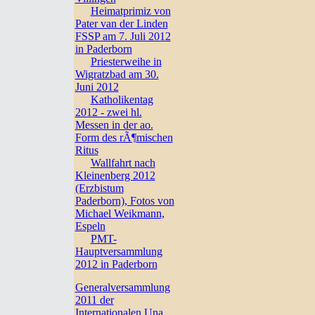
Heimatprimiz von
Pater van der Linden
FSSP am 7. Juli 2012
in Paderborn
Priesterweihe in
Wigratzbad am 30.
Juni 2012
Katholikentag
2012 - zwei hl.
Messen in der ao.
Form des rÃ¶mischen
Ritus
Wallfahrt nach
Kleinenberg 2012
(Erzbistum
Paderborn), Fotos von
Michael Weikmann,
Espeln
PMT-
Hauptversammlung
2012 in Paderborn
Generalversammlung
2011 der
Internationalen Una