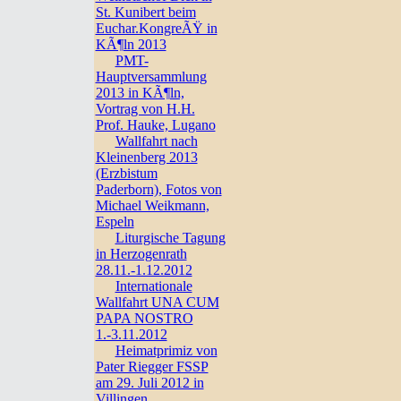
St. Kunibert beim
Euchar.KongreÃŸ in
KÃ¶ln 2013
PMT-
Hauptversammlung
2013 in KÃ¶ln,
Vortrag von H.H.
Prof. Hauke, Lugano
Wallfahrt nach
Kleinenberg 2013
(Erzbistum
Paderborn), Fotos von
Michael Weikmann,
Espeln
Liturgische Tagung
in Herzogenrath
28.11.-1.12.2012
Internationale
Wallfahrt UNA CUM
PAPA NOSTRO
1.-3.11.2012
Heimatprimiz von
Pater Riegger FSSP
am 29. Juli 2012 in
Villingen