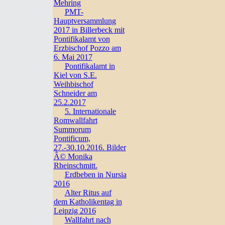
Mehring
PMT-
Hauptversammlung
2017 in Billerbeck mit
Pontifikalamt von
Erzbischof Pozzo am
6. Mai 2017
Pontifikalamt in
Kiel von S.E.
Weihbischof
Schneider am
25.2.2017
5. Internationale
Romwallfahrt
Summorum
Pontificum,
27.-30.10.2016. Bilder
Â© Monika
Rheinschmitt.
Erdbeben in Nursia
2016
Alter Ritus auf
dem Katholikentag in
Leipzig 2016
Wallfahrt nach