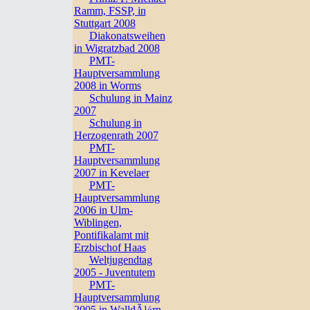
Ramm, FSSP, in
Stuttgart 2008
Diakonatsweihen
in Wigratzbad 2008
PMT-
Hauptversammlung
2008 in Worms
Schulung in Mainz
2007
Schulung in
Herzogenrath 2007
PMT-
Hauptversammlung
2007 in Kevelaer
PMT-
Hauptversammlung
2006 in Ulm-
Wiblingen,
Pontifikalamt mit
Erzbischof Haas
Weltjugendtag
2005 - Juventutem
PMT-
Hauptversammlung
2005 in WalldÃ¼rn,