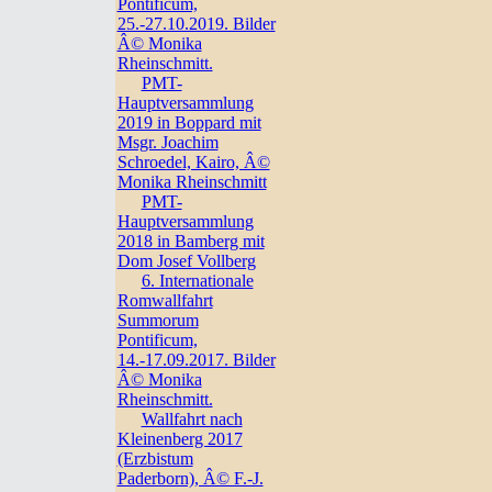
Pontificum,
25.-27.10.2019. Bilder
Â© Monika
Rheinschmitt.
PMT-
Hauptversammlung
2019 in Boppard mit
Msgr. Joachim
Schroedel, Kairo, Â©
Monika Rheinschmitt
PMT-
Hauptversammlung
2018 in Bamberg mit
Dom Josef Vollberg
6. Internationale
Romwallfahrt
Summorum
Pontificum,
14.-17.09.2017. Bilder
Â© Monika
Rheinschmitt.
Wallfahrt nach
Kleinenberg 2017
(Erzbistum
Paderborn), Â© F.-J.