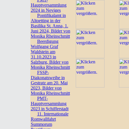
Hauptversammlung
2024 in Neviges
Pontifikalamt in
Altoetting in der
Basilika St. Anna, 1.
Juni 2024, Bilder von
Monika Rheinschmitt
Beerdigung
Wolfgang Graf
Waldstein am
31.10.2023 in
Salzburg, Bilder von
Monika Rheinschmitt
FSSP-
Diakonatsweihe in
Gestratz am 20. Mai
2023, Bilder von
Monika Rheinschmitt
PMT-
Hauptversammlung
2023 in Schifferstadt
11. Internationale
Romwallfahrt
Summorum