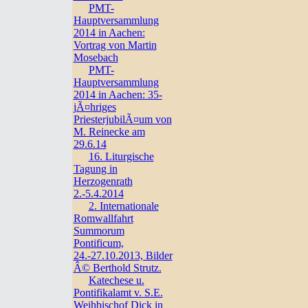
PMT-
Hauptversammlung
2014 in Aachen:
Vortrag von Martin
Mosebach
PMT-
Hauptversammlung
2014 in Aachen: 35-
jÃ¤hriges
PriesterjubilÃ¤um von
M. Reinecke am
29.6.14
16. Liturgische
Tagung in
Herzogenrath
2.-5.4.2014
2. Internationale
Romwallfahrt
Summorum
Pontificum,
24.-27.10.2013, Bilder
Â© Berthold Strutz.
Katechese u.
Pontifikalamt v. S.E.
Weihbischof Dick in