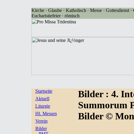
Kirche · Glaube · Katholisch · Messe · Gottesdienst · G
Eucharistiefeier · römisch
Startseite
Bilder
: 4. I
Aktuell
Summorum Pon
Liturgie
Bilder © Mon
Hl. Messen
Verein
Bilder
PMT-