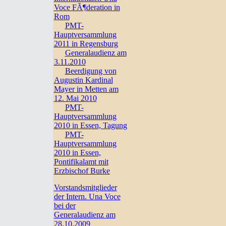
Voce FÃ¶deration in
Rom
PMT-
Hauptversammlung
2011 in Regensburg
Generalaudienz am
3.11.2010
Beerdigung von
Augustin Kardinal
Mayer in Metten am
12. Mai 2010
PMT-
Hauptversammlung
2010 in Essen, Tagung
PMT-
Hauptversammlung
2010 in Essen,
Pontifikalamt mit
Erzbischof Burke
Vorstandsmitglieder
der Intern. Una Voce
bei der
Generalaudienz am
28.10.2009