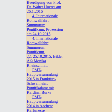
Beerdigung von Prof.
Dr. Walter Hoeres am
26.1.2016
4. Internationale
Romwallfahrt
Summorum
Pontificum, Prozession
am 24.10.2015
4. Internationale
Romwallfahrt
Summorum
Pontificum,
22.-25.10.2015, Bilder
Â© Monika
Rheinschmitt
PMT-
Hauptversammlung
2015 in Frankfurt-
Schwanheim,
Pontifikalamt mit
Kardinal Burke
PMT-
Hauptversammlung
2014 in Aachen:
Karlsmesse