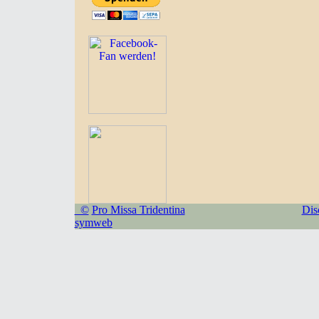
©
Pro Missa Tridentina
Dis
symweb