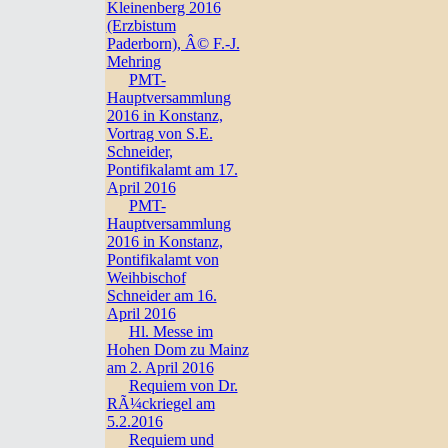
Kleinenberg 2016
(Erzbistum
Paderborn), Â© F.-J.
Mehring
PMT-
Hauptversammlung
2016 in Konstanz,
Vortrag von S.E.
Schneider,
Pontifikalamt am 17.
April 2016
PMT-
Hauptversammlung
2016 in Konstanz,
Pontifikalamt von
Weihbischof
Schneider am 16.
April 2016
Hl. Messe im
Hohen Dom zu Mainz
am 2. April 2016
Requiem von Dr.
RÃ¼ckriegel am
5.2.2016
Requiem und