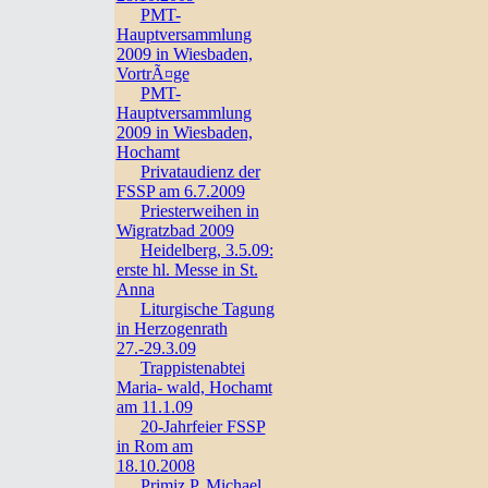
PMT-
Hauptversammlung
2009 in Wiesbaden,
VortrÃ¤ge
PMT-
Hauptversammlung
2009 in Wiesbaden,
Hochamt
Privataudienz der
FSSP am 6.7.2009
Priesterweihen in
Wigratzbad 2009
Heidelberg, 3.5.09:
erste hl. Messe in St.
Anna
Liturgische Tagung
in Herzogenrath
27.-29.3.09
Trappistenabtei
Maria- wald, Hochamt
am 11.1.09
20-Jahrfeier FSSP
in Rom am
18.10.2008
Primiz P. Michael