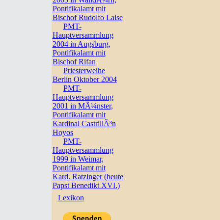
Pontifikalamt mit
Bischof Rudolfo Laise
PMT-
Hauptversammlung
2004 in Augsburg,
Pontifikalamt mit
Bischof Rifan
Priesterweihe
Berlin Oktober 2004
PMT-
Hauptversammlung
2001 in MÃ¼nster,
Pontifikalamt mit
Kardinal CastrillÃ³n
Hoyos
PMT-
Hauptversammlung
1999 in Weimar,
Pontifikalamt mit
Kard. Ratzinger (heute
Papst Benedikt XVI.)
Lexikon