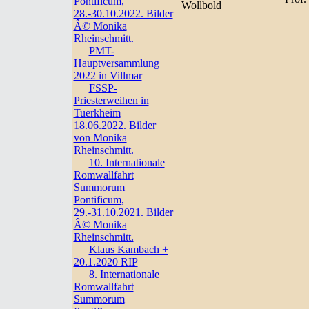
Pontificum,
Wollbold
28.-30.10.2022. Bilder
Â© Monika
Rheinschmitt.
PMT-
Hauptversammlung
2022 in Villmar
FSSP-
Priesterweihen in
Tuerkheim
18.06.2022. Bilder
von Monika
Rheinschmitt.
10. Internationale
Romwallfahrt
Summorum
Pontificum,
29.-31.10.2021. Bilder
Â© Monika
Rheinschmitt.
Klaus Kambach +
20.1.2020 RIP
8. Internationale
Romwallfahrt
Summorum