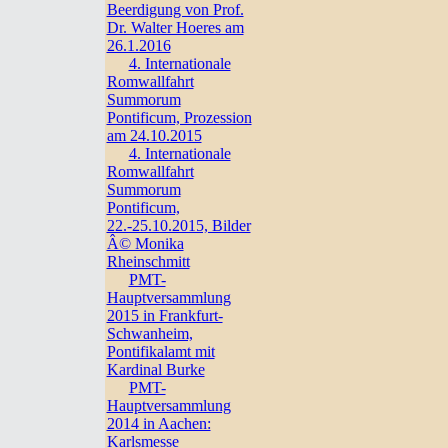
Beerdigung von Prof.
Dr. Walter Hoeres am
26.1.2016
4. Internationale
Romwallfahrt
Summorum
Pontificum, Prozession
am 24.10.2015
4. Internationale
Romwallfahrt
Summorum
Pontificum,
22.-25.10.2015, Bilder
Â© Monika
Rheinschmitt
PMT-
Hauptversammlung
2015 in Frankfurt-
Schwanheim,
Pontifikalamt mit
Kardinal Burke
PMT-
Hauptversammlung
2014 in Aachen:
Karlsmesse