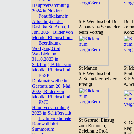
Hauptversammlung
2024 in Neviges
Pontifikalamt in
Altoetting in der
S.E.Weihbischof Dr.
Dr. T
Basilika St. Anna, 1.
Athanasius Schneider
komme
Juni 2024, Bilder von
beim Vortrag
Konze
Monika Rheinschmitt
Beerdigung
Wolfgang Graf
Waldstein am
31.10.2023 in
Salzburg, Bilder von
St.Marien:
St.Ma
Monika Rheinschmitt
S.E.Weihbischof
Ponti
FSSP-
A.Schneider bei der
S.E.W
Diakonatsweihe in
Predigt
A.Sc
Gestratz am 20. Mai
2023, Bilder von
Monika Rheinschmitt
PMT-
Hauptversammlung
2023 in Schifferstadt
11. Internationale
St.Gertrud: Einzug
St.Ge
Romwallfahrt
zum Requiem,
Requi
Summorum
Zelebrant: Prof.
Prof.