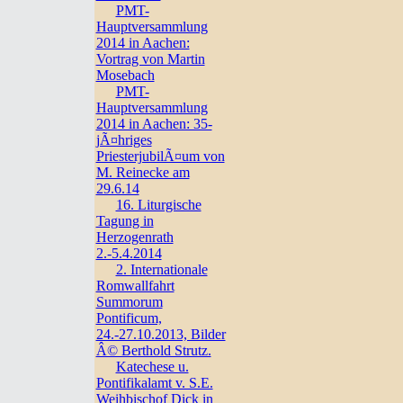
PMT-
Hauptversammlung
2014 in Aachen:
Vortrag von Martin
Mosebach
PMT-
Hauptversammlung
2014 in Aachen: 35-
jÃ¤hriges
PriesterjubilÃ¤um von
M. Reinecke am
29.6.14
16. Liturgische
Tagung in
Herzogenrath
2.-5.4.2014
2. Internationale
Romwallfahrt
Summorum
Pontificum,
24.-27.10.2013, Bilder
Â© Berthold Strutz.
Katechese u.
Pontifikalamt v. S.E.
Weihbischof Dick in