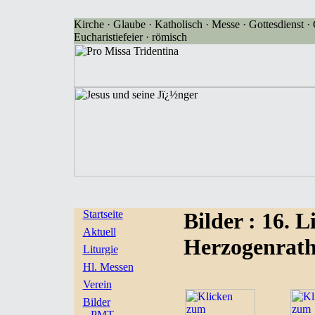
Kirche · Glaube · Katholisch · Messe · Gottesdienst · G
Eucharistiefeier · römisch
Startseite
Bilder
: 16. L
Aktuell
Herzogenrath 
Liturgie
Hl. Messen
Verein
Bilder
PMT-