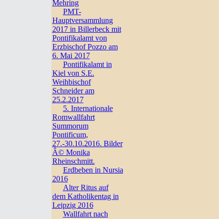
Mehring
PMT-
Hauptversammlung
2017 in Billerbeck mit
Pontifikalamt von
Erzbischof Pozzo am
6. Mai 2017
Pontifikalamt in
Kiel von S.E.
Weihbischof
Schneider am
25.2.2017
5. Internationale
Romwallfahrt
Summorum
Pontificum,
27.-30.10.2016. Bilder
Â© Monika
Rheinschmitt.
Erdbeben in Nursia
2016
Alter Ritus auf
dem Katholikentag in
Leipzig 2016
Wallfahrt nach