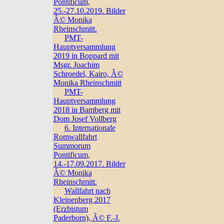
Pontificum,
25.-27.10.2019. Bilder
Â© Monika
Rheinschmitt.
PMT-
Hauptversammlung
2019 in Boppard mit
Msgr. Joachim
Schroedel, Kairo, Â©
Monika Rheinschmitt
PMT-
Hauptversammlung
2018 in Bamberg mit
Dom Josef Vollberg
6. Internationale
Romwallfahrt
Summorum
Pontificum,
14.-17.09.2017. Bilder
Â© Monika
Rheinschmitt.
Wallfahrt nach
Kleinenberg 2017
(Erzbistum
Paderborn), Â© F.-J.