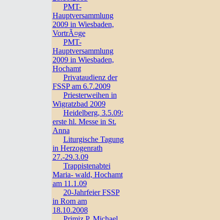
PMT-
Hauptversammlung
2009 in Wiesbaden,
VortrÃ¤ge
PMT-
Hauptversammlung
2009 in Wiesbaden,
Hochamt
Privataudienz der
FSSP am 6.7.2009
Priesterweihen in
Wigratzbad 2009
Heidelberg, 3.5.09:
erste hl. Messe in St.
Anna
Liturgische Tagung
in Herzogenrath
27.-29.3.09
Trappistenabtei
Maria- wald, Hochamt
am 11.1.09
20-Jahrfeier FSSP
in Rom am
18.10.2008
Primiz P. Michael