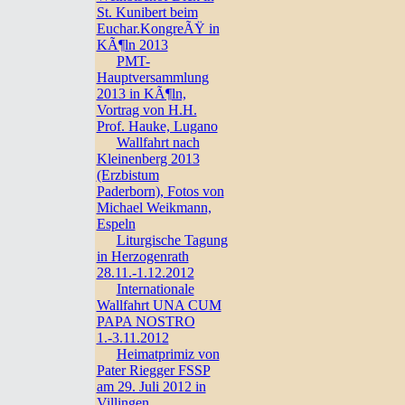
St. Kunibert beim
Euchar.KongreÃŸ in
KÃ¶ln 2013
PMT-
Hauptversammlung
2013 in KÃ¶ln,
Vortrag von H.H.
Prof. Hauke, Lugano
Wallfahrt nach
Kleinenberg 2013
(Erzbistum
Paderborn), Fotos von
Michael Weikmann,
Espeln
Liturgische Tagung
in Herzogenrath
28.11.-1.12.2012
Internationale
Wallfahrt UNA CUM
PAPA NOSTRO
1.-3.11.2012
Heimatprimiz von
Pater Riegger FSSP
am 29. Juli 2012 in
Villingen