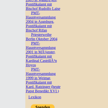
Pontifikalamt mit
Bischof Rudolfo Laise
PMT-
Hauptversammlung
2004 in Augsburg,
Pontifikalamt mit
Bischof Rifan
Priesterweihe
Berlin Oktober 2004
PMT-
Hauptversammlung
2001 in MÃ¼nster,
Pontifikalamt mit
Kardinal CastrillÃ³n
Hoyos
PMT-
Hauptversammlung
1999 in Weimar,
Pontifikalamt mit
Kard. Ratzinger (heute
Papst Benedikt XVI.)
Lexikon