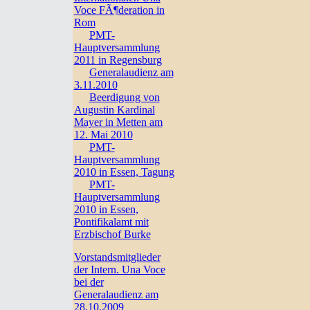
Voce FÃ¶deration in
Rom
PMT-
Hauptversammlung
2011 in Regensburg
Generalaudienz am
3.11.2010
Beerdigung von
Augustin Kardinal
Mayer in Metten am
12. Mai 2010
PMT-
Hauptversammlung
2010 in Essen, Tagung
PMT-
Hauptversammlung
2010 in Essen,
Pontifikalamt mit
Erzbischof Burke
Vorstandsmitglieder
der Intern. Una Voce
bei der
Generalaudienz am
28.10.2009