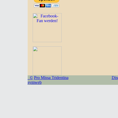
©
Pro Missa Tridentina
Dis
symweb