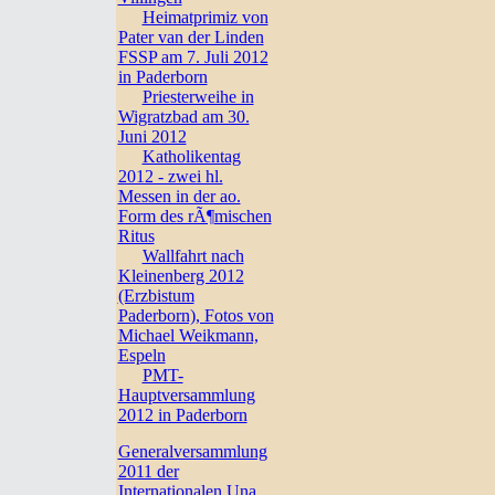
Heimatprimiz von
Pater van der Linden
FSSP am 7. Juli 2012
in Paderborn
Priesterweihe in
Wigratzbad am 30.
Juni 2012
Katholikentag
2012 - zwei hl.
Messen in der ao.
Form des rÃ¶mischen
Ritus
Wallfahrt nach
Kleinenberg 2012
(Erzbistum
Paderborn), Fotos von
Michael Weikmann,
Espeln
PMT-
Hauptversammlung
2012 in Paderborn
Generalversammlung
2011 der
Internationalen Una