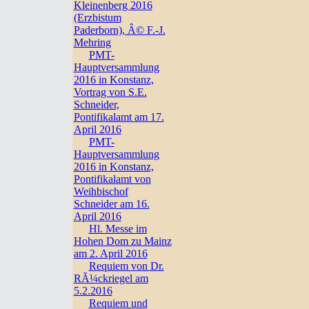
Kleinenberg 2016
(Erzbistum
Paderborn), Â© F.-J.
Mehring
PMT-
Hauptversammlung
2016 in Konstanz,
Vortrag von S.E.
Schneider,
Pontifikalamt am 17.
April 2016
PMT-
Hauptversammlung
2016 in Konstanz,
Pontifikalamt von
Weihbischof
Schneider am 16.
April 2016
Hl. Messe im
Hohen Dom zu Mainz
am 2. April 2016
Requiem von Dr.
RÃ¼ckriegel am
5.2.2016
Requiem und