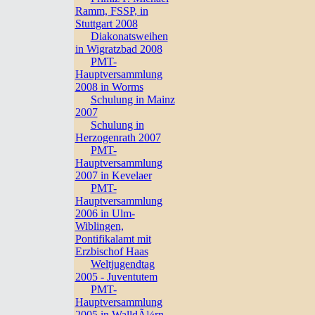
Ramm, FSSP, in
Stuttgart 2008
Diakonatsweihen
in Wigratzbad 2008
PMT-
Hauptversammlung
2008 in Worms
Schulung in Mainz
2007
Schulung in
Herzogenrath 2007
PMT-
Hauptversammlung
2007 in Kevelaer
PMT-
Hauptversammlung
2006 in Ulm-
Wiblingen,
Pontifikalamt mit
Erzbischof Haas
Weltjugendtag
2005 - Juventutem
PMT-
Hauptversammlung
2005 in WalldÃ¼rn,