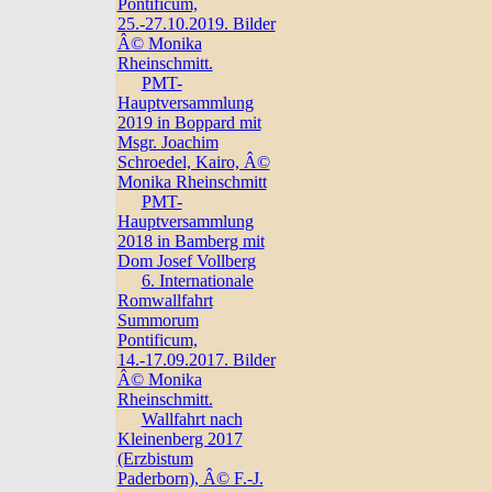
Pontificum,
25.-27.10.2019. Bilder
Â© Monika
Rheinschmitt.
PMT-
Hauptversammlung
2019 in Boppard mit
Msgr. Joachim
Schroedel, Kairo, Â©
Monika Rheinschmitt
PMT-
Hauptversammlung
2018 in Bamberg mit
Dom Josef Vollberg
6. Internationale
Romwallfahrt
Summorum
Pontificum,
14.-17.09.2017. Bilder
Â© Monika
Rheinschmitt.
Wallfahrt nach
Kleinenberg 2017
(Erzbistum
Paderborn), Â© F.-J.