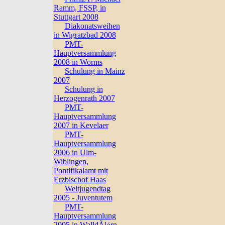
Ramm, FSSP, in
Stuttgart 2008
Diakonatsweihen
in Wigratzbad 2008
PMT-
Hauptversammlung
2008 in Worms
Schulung in Mainz
2007
Schulung in
Herzogenrath 2007
PMT-
Hauptversammlung
2007 in Kevelaer
PMT-
Hauptversammlung
2006 in Ulm-
Wiblingen,
Pontifikalamt mit
Erzbischof Haas
Weltjugendtag
2005 - Juventutem
PMT-
Hauptversammlung
2005 in WalldÃ¼rn,