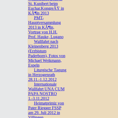
St. Kunibert beim
Euchar.KongreÃŸ in
KÃ¶ln 2013
PMT-
Hauptversammlung
2013 in KÃ¶ln,
Vortrag von H.H.
Prof. Hauke, Lugano
Wallfahrt nach
Kleinenberg 2013
(Erzbistum
Paderborn), Fotos von
Michael Weikmann,
Espeln
Liturgische Tagung
in Herzogenrath
28.11.-1.12.2012
Internationale
Wallfahrt UNA CUM
PAPA NOSTRO
1.-3.11.2012
Heimatprimiz von
Pater Riegger FSSP
am 29. Juli 2012 in
Villingen