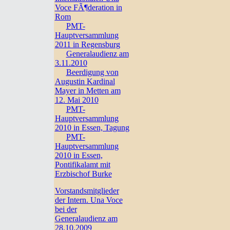
Voce FÃ¶deration in
Rom
PMT-
Hauptversammlung
2011 in Regensburg
Generalaudienz am
3.11.2010
Beerdigung von
Augustin Kardinal
Mayer in Metten am
12. Mai 2010
PMT-
Hauptversammlung
2010 in Essen, Tagung
PMT-
Hauptversammlung
2010 in Essen,
Pontifikalamt mit
Erzbischof Burke
Vorstandsmitglieder
der Intern. Una Voce
bei der
Generalaudienz am
28.10.2009