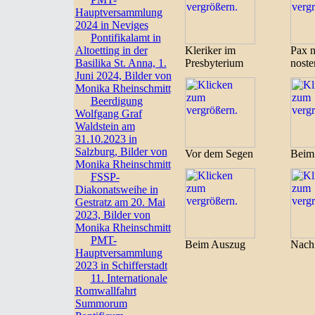
Hauptversammlung
2024 in Neviges
Pontifikalamt in
Altoetting in der
Kleriker im
Pax n
Basilika St. Anna, 1.
Presbyterium
noste
Juni 2024, Bilder von
Monika Rheinschmitt
Beerdigung
Wolfgang Graf
Waldstein am
31.10.2023 in
Salzburg, Bilder von
Vor dem Segen
Beim
Monika Rheinschmitt
FSSP-
Diakonatsweihe in
Gestratz am 20. Mai
2023, Bilder von
Monika Rheinschmitt
PMT-
Beim Auszug
Nach
Hauptversammlung
2023 in Schifferstadt
11. Internationale
Romwallfahrt
Summorum