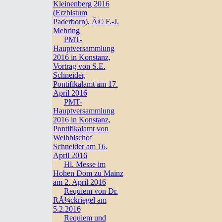
Kleinenberg 2016
(Erzbistum
Paderborn), Â© F.-J.
Mehring
PMT-
Hauptversammlung
2016 in Konstanz,
Vortrag von S.E.
Schneider,
Pontifikalamt am 17.
April 2016
PMT-
Hauptversammlung
2016 in Konstanz,
Pontifikalamt von
Weihbischof
Schneider am 16.
April 2016
Hl. Messe im
Hohen Dom zu Mainz
am 2. April 2016
Requiem von Dr.
RÃ¼ckriegel am
5.2.2016
Requiem und