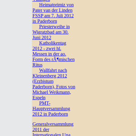
Heimatprimiz von
Pater van der Linden
FSSP am 7. Juli 2012
in Paderborn
Priesterweihe in
Wigratzbad am 30.
Juni 2012
Katholikentag
2012 - zwei hl.
Messen in der ao.
Form des rÃ¶mischen
Ritus
Wallfahrt nach
Kleinenberg 2012
(Erzbistum
Paderborn), Fotos von
Michael Weikmann,
Espeln
PMT-
Hauptversammlung
2012 in Paderborn
Generalversammlung
2011 der
Internationalen Una