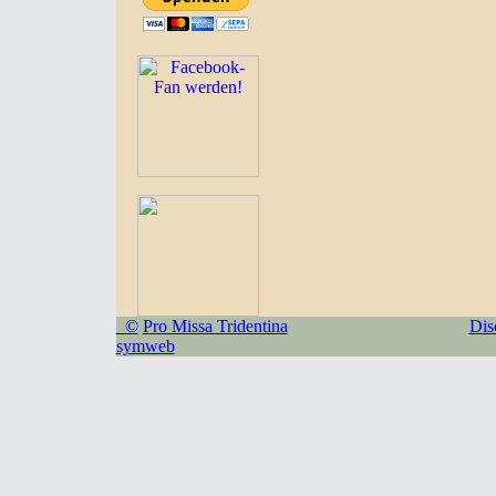
©
Pro Missa Tridentina
Dis
symweb