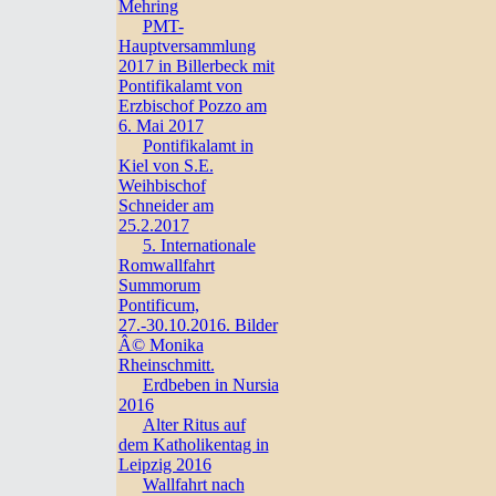
Mehring
PMT-
Hauptversammlung
2017 in Billerbeck mit
Pontifikalamt von
Erzbischof Pozzo am
6. Mai 2017
Pontifikalamt in
Kiel von S.E.
Weihbischof
Schneider am
25.2.2017
5. Internationale
Romwallfahrt
Summorum
Pontificum,
27.-30.10.2016. Bilder
Â© Monika
Rheinschmitt.
Erdbeben in Nursia
2016
Alter Ritus auf
dem Katholikentag in
Leipzig 2016
Wallfahrt nach