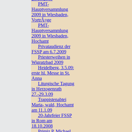
PMT-
Hauptversammlung
2009 in Wiesbaden,
VortrÃ¤ge
PMT-
Hauptversammlung
2009 in Wiesbaden,
Hochamt
Privataudienz der
FSSP am 6.7.2009
Priesterweihen in
Wigratzbad 2009
Heidelberg, 3.5.09:
erste hl. Messe in St.
Anna
Liturgische Tagung
in Herzogenrath
27.-29.3.09
Trappistenabtei
Maria- wald, Hochamt
am 11.1.09
20-Jahrfeier FSSP
in Rom am
18.10.2008
Primiz P. Michael