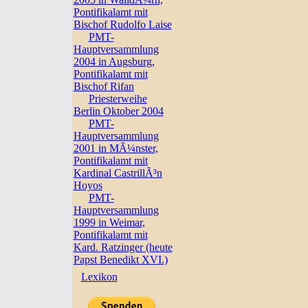
Pontifikalamt mit
Bischof Rudolfo Laise
PMT-
Hauptversammlung
2004 in Augsburg,
Pontifikalamt mit
Bischof Rifan
Priesterweihe
Berlin Oktober 2004
PMT-
Hauptversammlung
2001 in MÃ¼nster,
Pontifikalamt mit
Kardinal CastrillÃ³n
Hoyos
PMT-
Hauptversammlung
1999 in Weimar,
Pontifikalamt mit
Kard. Ratzinger (heute
Papst Benedikt XVI.)
Lexikon