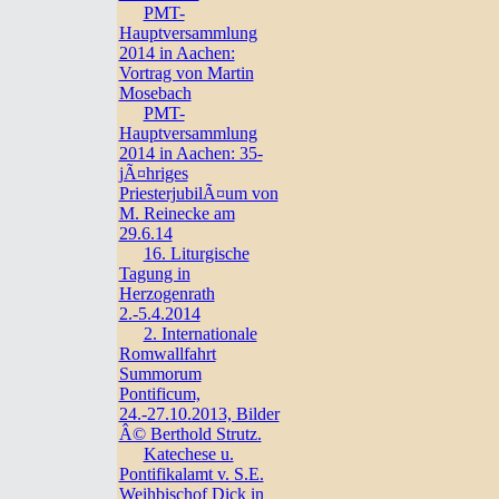
PMT-
Hauptversammlung
2014 in Aachen:
Vortrag von Martin
Mosebach
PMT-
Hauptversammlung
2014 in Aachen: 35-
jÃ¤hriges
PriesterjubilÃ¤um von
M. Reinecke am
29.6.14
16. Liturgische
Tagung in
Herzogenrath
2.-5.4.2014
2. Internationale
Romwallfahrt
Summorum
Pontificum,
24.-27.10.2013, Bilder
Â© Berthold Strutz.
Katechese u.
Pontifikalamt v. S.E.
Weihbischof Dick in