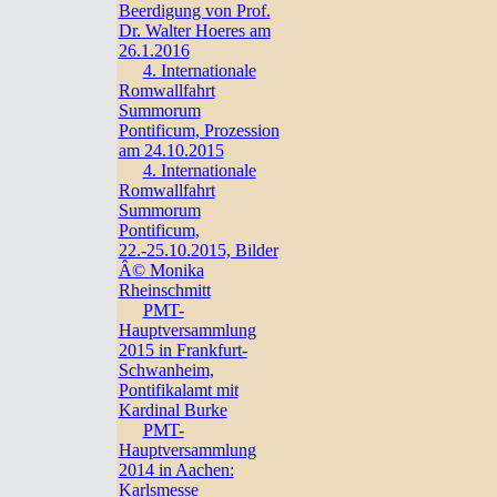
Beerdigung von Prof.
Dr. Walter Hoeres am
26.1.2016
4. Internationale
Romwallfahrt
Summorum
Pontificum, Prozession
am 24.10.2015
4. Internationale
Romwallfahrt
Summorum
Pontificum,
22.-25.10.2015, Bilder
Â© Monika
Rheinschmitt
PMT-
Hauptversammlung
2015 in Frankfurt-
Schwanheim,
Pontifikalamt mit
Kardinal Burke
PMT-
Hauptversammlung
2014 in Aachen:
Karlsmesse