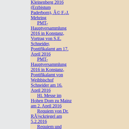
Kleinenberg 2016
(Erzbistum
Paderborn), Â© F.-J.
Mehring
PMT-
Hauptversammlung
2016 in Konstanz,
Vortrag von S.E.
Schneider,
Pontifikalamt am 17.
April 2016
PMT-
Hauptversammlung
2016 in Konstanz,
Pontifikalamt von
Weihbischof
Schneider am 16.
April 2016
Hl. Messe im
Hohen Dom zu Mainz
am 2. April 2016
Requiem von Dr.
RÃ¼ckriegel am
5.2.2016
Requiem und