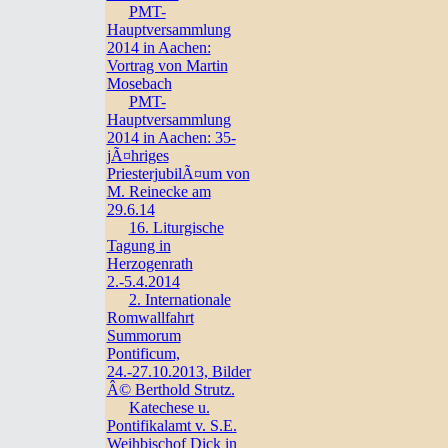
PMT-
Hauptversammlung
2014 in Aachen:
Vortrag von Martin
Mosebach
PMT-
Hauptversammlung
2014 in Aachen: 35-
jÃ¤hriges
PriesterjubilÃ¤um von
M. Reinecke am
29.6.14
16. Liturgische
Tagung in
Herzogenrath
2.-5.4.2014
2. Internationale
Romwallfahrt
Summorum
Pontificum,
24.-27.10.2013, Bilder
Â© Berthold Strutz.
Katechese u.
Pontifikalamt v. S.E.
Weihbischof Dick in