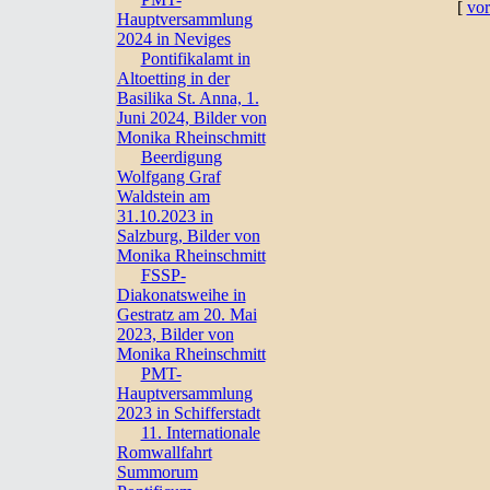
[
vor
Hauptversammlung
2024 in Neviges
Pontifikalamt in
Altoetting in der
Basilika St. Anna, 1.
Juni 2024, Bilder von
Monika Rheinschmitt
Beerdigung
Wolfgang Graf
Waldstein am
31.10.2023 in
Salzburg, Bilder von
Monika Rheinschmitt
FSSP-
Diakonatsweihe in
Gestratz am 20. Mai
2023, Bilder von
Monika Rheinschmitt
PMT-
Hauptversammlung
2023 in Schifferstadt
11. Internationale
Romwallfahrt
Summorum