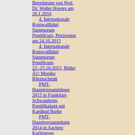
Beerdigung von Prof.
Dr. Walter Hoeres am
26.1.2016
4. Internationale
Romwallfahrt
Summorum
Pontificum, Prozession
am 24.10.2015
4. Internationale
Romwallfahrt
Summorum
Pontificum,
22.-25.10.2015, Bilder
Â© Monika
Rheinschmitt
PMT-
Hauptversammlung
2015 in Frankfurt-
Schwanheim,
Pontifikalamt mit
Kardinal Burke
PMT-
Hauptversammlung
2014 in Aachen:
Karlsmesse