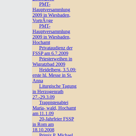
PMT-
Hauptversammlung
2009 in Wiesbaden,
VortrÃ¤ge
PMT-
Hauptversammlung
2009 in Wiesbaden,
Hochamt
Privataudienz der
FSSP am 6.7.2009
Priesterweihen in
Wigratzbad 2009
Heidelberg, 3.5.09:
erste hl. Messe in St.
Anna
Liturgische Tagung
in Herzogenrath
27.-29.3.09
Trappistenabtei
Maria- wald, Hochamt
am 11.1.09
20-Jahrfeier FSSP
in Rom am
18.10.2008
Primiz P. Michael