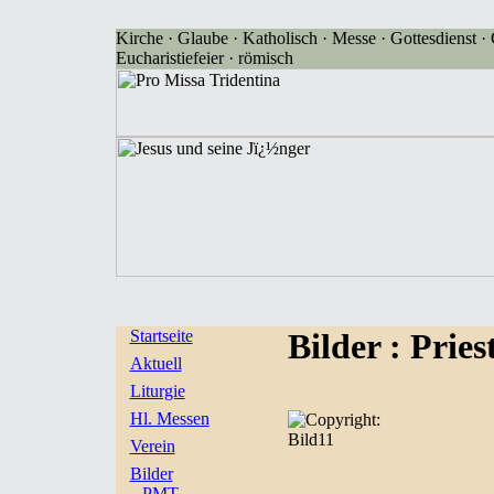
Kirche · Glaube · Katholisch · Messe · Gottesdienst · G
Eucharistiefeier · römisch
Startseite
Bilder
: Prie
Aktuell
Liturgie
Hl. Messen
Bild11
Verein
Bilder
PMT-