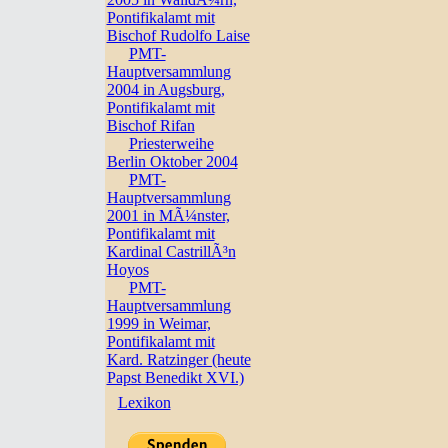
Pontifikalamt mit
Bischof Rudolfo Laise
PMT-
Hauptversammlung
2004 in Augsburg,
Pontifikalamt mit
Bischof Rifan
Priesterweihe
Berlin Oktober 2004
PMT-
Hauptversammlung
2001 in MÃ¼nster,
Pontifikalamt mit
Kardinal CastrillÃ³n
Hoyos
PMT-
Hauptversammlung
1999 in Weimar,
Pontifikalamt mit
Kard. Ratzinger (heute
Papst Benedikt XVI.)
Lexikon