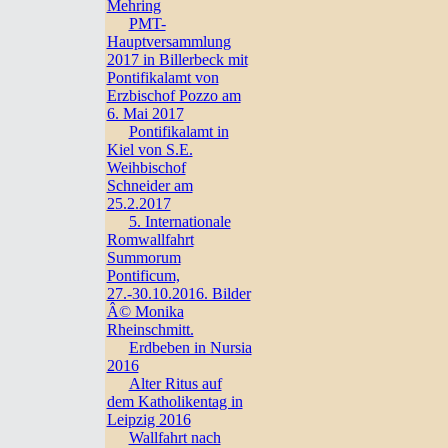
Mehring
PMT-
Hauptversammlung
2017 in Billerbeck mit
Pontifikalamt von
Erzbischof Pozzo am
6. Mai 2017
Pontifikalamt in
Kiel von S.E.
Weihbischof
Schneider am
25.2.2017
5. Internationale
Romwallfahrt
Summorum
Pontificum,
27.-30.10.2016. Bilder
Â© Monika
Rheinschmitt.
Erdbeben in Nursia
2016
Alter Ritus auf
dem Katholikentag in
Leipzig 2016
Wallfahrt nach