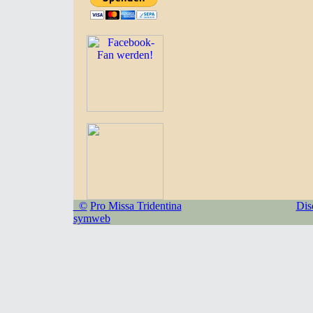
©
Pro Missa Tridentina
Dis
symweb