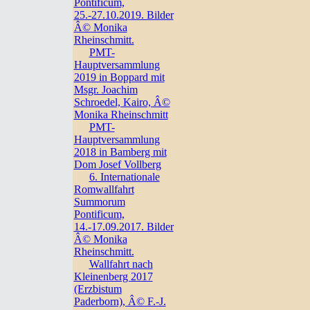
Pontificum,
25.-27.10.2019. Bilder
Â© Monika
Rheinschmitt.
PMT-
Hauptversammlung
2019 in Boppard mit
Msgr. Joachim
Schroedel, Kairo, Â©
Monika Rheinschmitt
PMT-
Hauptversammlung
2018 in Bamberg mit
Dom Josef Vollberg
6. Internationale
Romwallfahrt
Summorum
Pontificum,
14.-17.09.2017. Bilder
Â© Monika
Rheinschmitt.
Wallfahrt nach
Kleinenberg 2017
(Erzbistum
Paderborn), Â© F.-J.