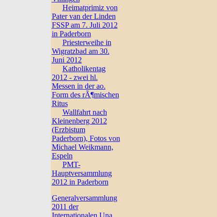
Heimatprimiz von
Pater van der Linden
FSSP am 7. Juli 2012
in Paderborn
Priesterweihe in
Wigratzbad am 30.
Juni 2012
Katholikentag
2012 - zwei hl.
Messen in der ao.
Form des rÃ¶mischen
Ritus
Wallfahrt nach
Kleinenberg 2012
(Erzbistum
Paderborn), Fotos von
Michael Weikmann,
Espeln
PMT-
Hauptversammlung
2012 in Paderborn
Generalversammlung
2011 der
Internationalen Una