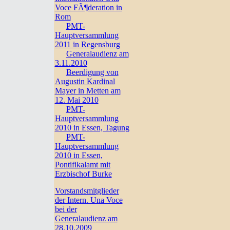
Voce FÃ¶deration in
Rom
PMT-
Hauptversammlung
2011 in Regensburg
Generalaudienz am
3.11.2010
Beerdigung von
Augustin Kardinal
Mayer in Metten am
12. Mai 2010
PMT-
Hauptversammlung
2010 in Essen, Tagung
PMT-
Hauptversammlung
2010 in Essen,
Pontifikalamt mit
Erzbischof Burke
Vorstandsmitglieder
der Intern. Una Voce
bei der
Generalaudienz am
28.10.2009