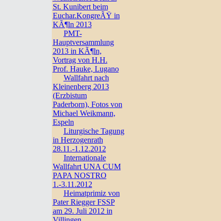
St. Kunibert beim
Euchar.KongreÃŸ in
KÃ¶ln 2013
PMT-
Hauptversammlung
2013 in KÃ¶ln,
Vortrag von H.H.
Prof. Hauke, Lugano
Wallfahrt nach
Kleinenberg 2013
(Erzbistum
Paderborn), Fotos von
Michael Weikmann,
Espeln
Liturgische Tagung
in Herzogenrath
28.11.-1.12.2012
Internationale
Wallfahrt UNA CUM
PAPA NOSTRO
1.-3.11.2012
Heimatprimiz von
Pater Riegger FSSP
am 29. Juli 2012 in
Villingen