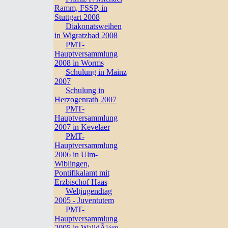
Ramm, FSSP, in
Stuttgart 2008
Diakonatsweihen
in Wigratzbad 2008
PMT-
Hauptversammlung
2008 in Worms
Schulung in Mainz
2007
Schulung in
Herzogenrath 2007
PMT-
Hauptversammlung
2007 in Kevelaer
PMT-
Hauptversammlung
2006 in Ulm-
Wiblingen,
Pontifikalamt mit
Erzbischof Haas
Weltjugendtag
2005 - Juventutem
PMT-
Hauptversammlung
2005 in WalldÃ¼rn,