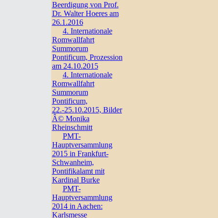
Beerdigung von Prof.
Dr. Walter Hoeres am
26.1.2016
4. Internationale
Romwallfahrt
Summorum
Pontificum, Prozession
am 24.10.2015
4. Internationale
Romwallfahrt
Summorum
Pontificum,
22.-25.10.2015, Bilder
Â© Monika
Rheinschmitt
PMT-
Hauptversammlung
2015 in Frankfurt-
Schwanheim,
Pontifikalamt mit
Kardinal Burke
PMT-
Hauptversammlung
2014 in Aachen:
Karlsmesse