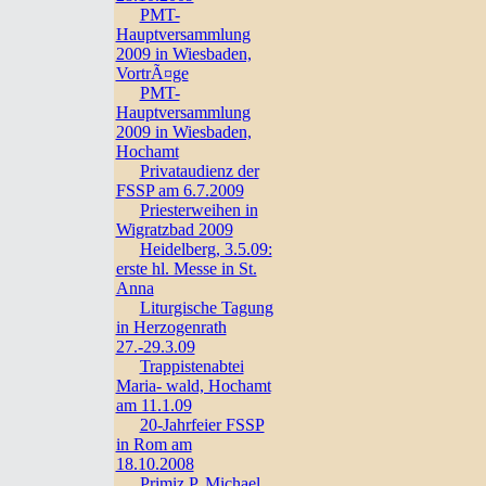
PMT-
Hauptversammlung
2009 in Wiesbaden,
VortrÃ¤ge
PMT-
Hauptversammlung
2009 in Wiesbaden,
Hochamt
Privataudienz der
FSSP am 6.7.2009
Priesterweihen in
Wigratzbad 2009
Heidelberg, 3.5.09:
erste hl. Messe in St.
Anna
Liturgische Tagung
in Herzogenrath
27.-29.3.09
Trappistenabtei
Maria- wald, Hochamt
am 11.1.09
20-Jahrfeier FSSP
in Rom am
18.10.2008
Primiz P. Michael