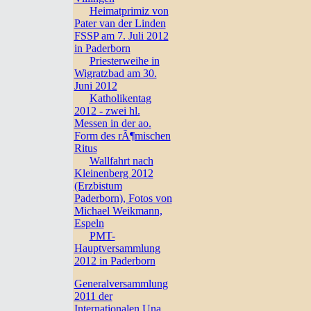
Heimatprimiz von
Pater van der Linden
FSSP am 7. Juli 2012
in Paderborn
Priesterweihe in
Wigratzbad am 30.
Juni 2012
Katholikentag
2012 - zwei hl.
Messen in der ao.
Form des rÃ¶mischen
Ritus
Wallfahrt nach
Kleinenberg 2012
(Erzbistum
Paderborn), Fotos von
Michael Weikmann,
Espeln
PMT-
Hauptversammlung
2012 in Paderborn
Generalversammlung
2011 der
Internationalen Una