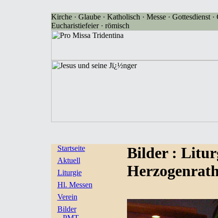
Kirche · Glaube · Katholisch · Messe · Gottesdienst · G
Eucharistiefeier · römisch
Startseite
Bilder
: Litu
Aktuell
Herzogenrath 
Liturgie
Hl. Messen
Verein
Bilder
PMT-