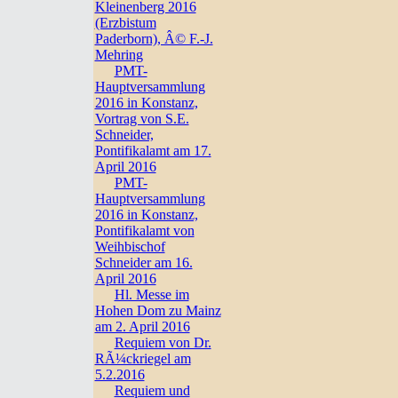
Kleinenberg 2016
(Erzbistum
Paderborn), Â© F.-J.
Mehring
PMT-
Hauptversammlung
2016 in Konstanz,
Vortrag von S.E.
Schneider,
Pontifikalamt am 17.
April 2016
PMT-
Hauptversammlung
2016 in Konstanz,
Pontifikalamt von
Weihbischof
Schneider am 16.
April 2016
Hl. Messe im
Hohen Dom zu Mainz
am 2. April 2016
Requiem von Dr.
RÃ¼ckriegel am
5.2.2016
Requiem und