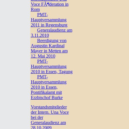
Voce FÃ¶deration in
Rom
PMT-
Hauptversammlung
2011 in Regensburg
Generalaudienz am
3.11.2010
Beerdigung von
Augustin Kardinal
Mayer in Metten am
12. Mai 2010
PMT-
Hauptversammlung
2010 in Essen, Tagung
PMT-
Hauptversammlung
2010 in Essen,
Pontifikalamt mit
Erzbischof Burke
Vorstandsmitglieder
der Intern. Una Voce
bei der
Generalaudienz am
28.10.2009