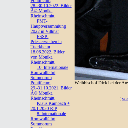
Pontificum,
28.-30.10.2022. Bilder
Â© Monika
Rheinschmitt.
PMT-
Hauptversammlung
2022 in Villmar
FSSP-
Priesterweihen in
Tuerkheim
18.06.2022. Bilder
von Monika
Rheinschmitt.
10. Internationale
Romwallfahrt
Summorum
Pontificum,
Weihbischof Dick bei der An
29.-31.10.2021. Bilder
Â© Monika
Rheinschmitt.
[
vor
Klaus Kambach +
20.1.2020 RIP
8. Internationale
Romwallfahrt
Summorum