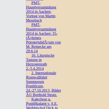
PMT-
Hauptversammlung
2014 in Aachen:
Vortrag von Martin
Mosebach
PMT-
Hauptversammlung
2014 in Aachen: 35-
jÃ¤hriges
PriesterjubilÃ¤um von
M. Reinecke am
29.6.14
16. Liturgische
Tagung in
Herzogenrath
2.-5.4.2014
2. Internationale
Romwallfahrt
Summorum
Pontificum,
24.-27.10.2013, Bilder
Â© Berthold Strutz.
Katechese u.
Pontifikalamt v. S.E.
Weihbischof Dick in