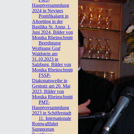
Hauptversammlung
2024 in Neviges
Pontifikalamt in
Altoetting in der
Basilika St. Anna, 1.
Juni 2024, Bilder von
Monika Rheinschmitt
Beerdigung
Wolfgang Graf
Waldstein am
31.10.2023 in
Salzburg, Bilder von
Monika Rheinschmitt
FSSP-
Diakonatsweihe in
Gestratz am 20. Mai
2023, Bilder von
Monika Rheinschmitt
PMT-
Hauptversammlung
2023 in Schifferstadt
11. Internationale
Romwallfahrt
Summorum