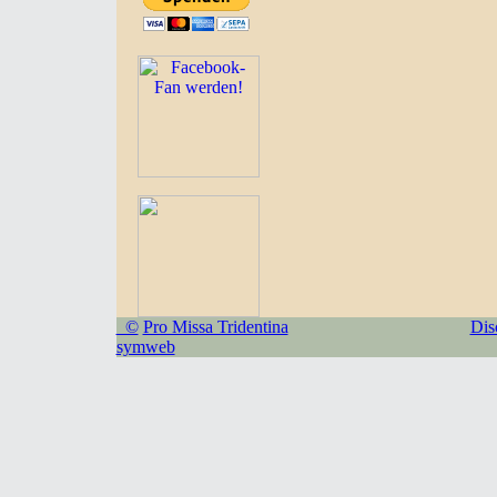
©
Pro Missa Tridentina
Dis
symweb