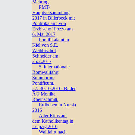
Mehring
PMT-
Hauptversammlung
2017 in Billerbeck mit
Pontifikalamt von
Erzbischof Pozzo am
6. Mai 2017
Pontifikalamt in
Kiel von S.E.
Weihbischof
Schneider am
25.2.2017
5. Internationale
Romwallfahrt
Summorum
Pontificum,
27.-30.10.2016. Bilder
Â© Monika
Rheinschmitt.
Erdbeben in Nursia
2016
Alter Ritus auf
dem Katholikentag in
Leipzig 2016
Wallfahrt nach