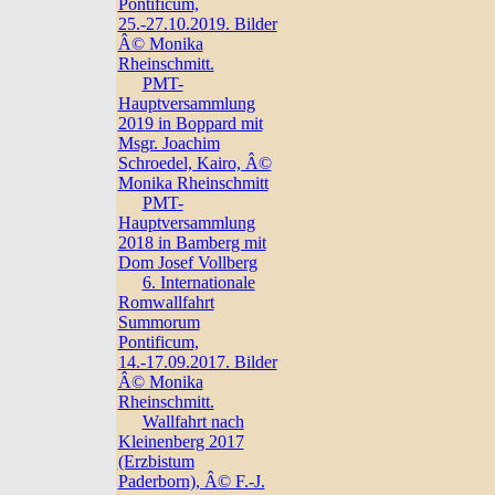
Pontificum,
25.-27.10.2019. Bilder
Â© Monika
Rheinschmitt.
PMT-
Hauptversammlung
2019 in Boppard mit
Msgr. Joachim
Schroedel, Kairo, Â©
Monika Rheinschmitt
PMT-
Hauptversammlung
2018 in Bamberg mit
Dom Josef Vollberg
6. Internationale
Romwallfahrt
Summorum
Pontificum,
14.-17.09.2017. Bilder
Â© Monika
Rheinschmitt.
Wallfahrt nach
Kleinenberg 2017
(Erzbistum
Paderborn), Â© F.-J.