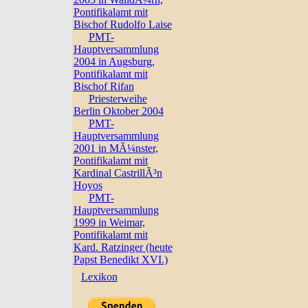
Pontifikalamt mit
Bischof Rudolfo Laise
PMT-
Hauptversammlung
2004 in Augsburg,
Pontifikalamt mit
Bischof Rifan
Priesterweihe
Berlin Oktober 2004
PMT-
Hauptversammlung
2001 in MÃ¼nster,
Pontifikalamt mit
Kardinal CastrillÃ³n
Hoyos
PMT-
Hauptversammlung
1999 in Weimar,
Pontifikalamt mit
Kard. Ratzinger (heute
Papst Benedikt XVI.)
Lexikon