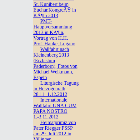
St. Kunibert beim
Euchar.KongreÃŸ in
KÃ¶ln 2013
PMT-
Hauptversammlung
2013 in KÃ¶ln,
Vortrag von H.H.
Prof. Hauke, Lugano
Wallfahrt nach
Kleinenberg 2013
(Erzbistum
Paderborn), Fotos von
Michael Weikmann,
Espeln
Liturgische Tagung
in Herzogenrath
28.11.-1.12.2012
Internationale
Wallfahrt UNA CUM
PAPA NOSTRO
1.-3.11.2012
Heimatprimiz von
Pater Riegger FSSP
am 29. Juli 2012 in
Villingen