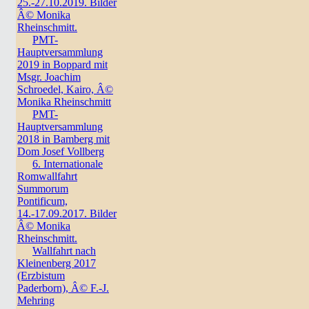
25.-27.10.2019. Bilder
Â© Monika
Rheinschmitt.
PMT-
Hauptversammlung
2019 in Boppard mit
Msgr. Joachim
Schroedel, Kairo, Â©
Monika Rheinschmitt
PMT-
Hauptversammlung
2018 in Bamberg mit
Dom Josef Vollberg
6. Internationale
Romwallfahrt
Summorum
Pontificum,
14.-17.09.2017. Bilder
Â© Monika
Rheinschmitt.
Wallfahrt nach
Kleinenberg 2017
(Erzbistum
Paderborn), Â© F.-J.
Mehring