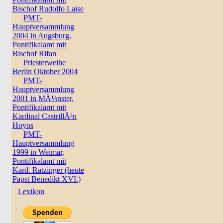
Bischof Rudolfo Laise
PMT-
Hauptversammlung
2004 in Augsburg,
Pontifikalamt mit
Bischof Rifan
Priesterweihe
Berlin Oktober 2004
PMT-
Hauptversammlung
2001 in MÃ¼nster,
Pontifikalamt mit
Kardinal CastrillÃ³n
Hoyos
PMT-
Hauptversammlung
1999 in Weimar,
Pontifikalamt mit
Kard. Ratzinger (heute
Papst Benedikt XVI.)
Lexikon