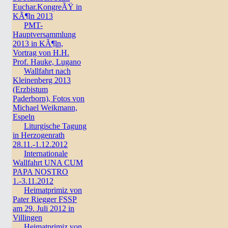
Euchar.KongreÃŸ in
KÃ¶ln 2013
PMT-
Hauptversammlung
2013 in KÃ¶ln,
Vortrag von H.H.
Prof. Hauke, Lugano
Wallfahrt nach
Kleinenberg 2013
(Erzbistum
Paderborn), Fotos von
Michael Weikmann,
Espeln
Liturgische Tagung
in Herzogenrath
28.11.-1.12.2012
Internationale
Wallfahrt UNA CUM
PAPA NOSTRO
1.-3.11.2012
Heimatprimiz von
Pater Riegger FSSP
am 29. Juli 2012 in
Villingen
Heimatprimiz von