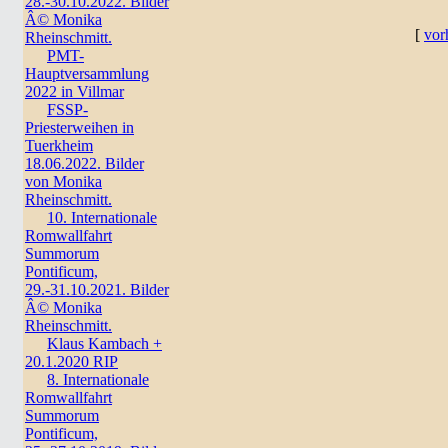
28.-30.10.2022. Bilder
Â© Monika
[
vor
Rheinschmitt.
PMT-
Hauptversammlung
2022 in Villmar
FSSP-
Priesterweihen in
Tuerkheim
18.06.2022. Bilder
von Monika
Rheinschmitt.
10. Internationale
Romwallfahrt
Summorum
Pontificum,
29.-31.10.2021. Bilder
Â© Monika
Rheinschmitt.
Klaus Kambach +
20.1.2020 RIP
8. Internationale
Romwallfahrt
Summorum
Pontificum,