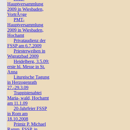
Hauptversammlung
2009 in Wiesbaden,
VortrÃ¤ge
PMT-
Hauptversammlung
2009 in Wiesbaden,
Hochamt
Privataudienz der
FSSP am 6.7.2009
Priesterweihen in
Wigratzbad 2009
Heidelberg, 3.5.09:
erste hl. Messe in St.
Anna
Liturgische Tagung
in Herzogenrath
27.-29.3.09
Trappistenabtei
Maria- wald, Hochamt
am 11.1.09
20-Jahrfeier FSSP
in Rom am
18.10.2008
Primiz P. Michael
Ramm, FSSP, in