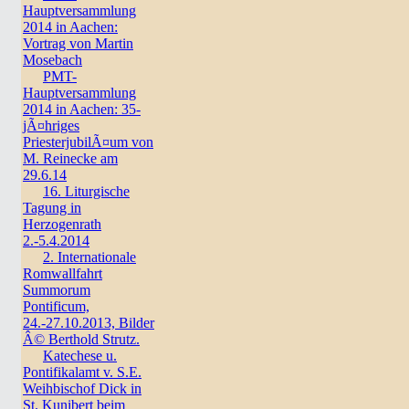
Hauptversammlung
2014 in Aachen:
Vortrag von Martin
Mosebach
PMT-
Hauptversammlung
2014 in Aachen: 35-
jÃ¤hriges
PriesterjubilÃ¤um von
M. Reinecke am
29.6.14
16. Liturgische
Tagung in
Herzogenrath
2.-5.4.2014
2. Internationale
Romwallfahrt
Summorum
Pontificum,
24.-27.10.2013, Bilder
Â© Berthold Strutz.
Katechese u.
Pontifikalamt v. S.E.
Weihbischof Dick in
St. Kunibert beim