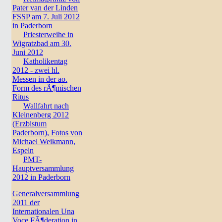
Pater van der Linden
FSSP am 7. Juli 2012
in Paderborn
Priesterweihe in
Wigratzbad am 30.
Juni 2012
Katholikentag
2012 - zwei hl.
Messen in der ao.
Form des rÃ¶mischen
Ritus
Wallfahrt nach
Kleinenberg 2012
(Erzbistum
Paderborn), Fotos von
Michael Weikmann,
Espeln
PMT-
Hauptversammlung
2012 in Paderborn
Generalversammlung
2011 der
Internationalen Una
Voce FÃ¶deration in