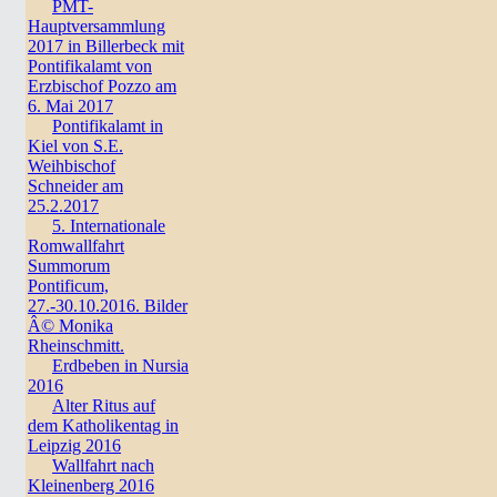
PMT-
Hauptversammlung
2017 in Billerbeck mit
Pontifikalamt von
Erzbischof Pozzo am
6. Mai 2017
Pontifikalamt in
Kiel von S.E.
Weihbischof
Schneider am
25.2.2017
5. Internationale
Romwallfahrt
Summorum
Pontificum,
27.-30.10.2016. Bilder
Â© Monika
Rheinschmitt.
Erdbeben in Nursia
2016
Alter Ritus auf
dem Katholikentag in
Leipzig 2016
Wallfahrt nach
Kleinenberg 2016