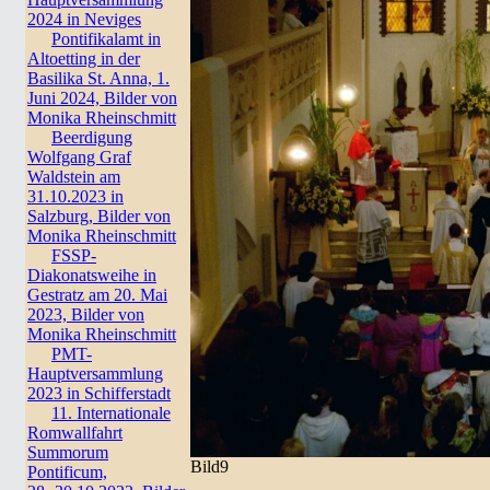
2024 in Neviges
Pontifikalamt in
Altoetting in der
Basilika St. Anna, 1.
Juni 2024, Bilder von
Monika Rheinschmitt
Beerdigung
Wolfgang Graf
Waldstein am
31.10.2023 in
Salzburg, Bilder von
Monika Rheinschmitt
FSSP-
Diakonatsweihe in
Gestratz am 20. Mai
2023, Bilder von
Monika Rheinschmitt
PMT-
Hauptversammlung
2023 in Schifferstadt
11. Internationale
Romwallfahrt
Summorum
Bild9
Pontificum,