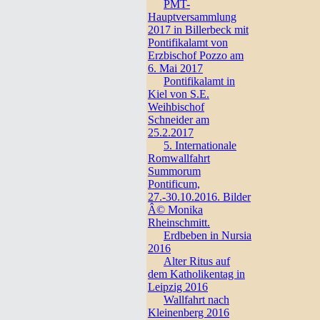
PMT-
Hauptversammlung
2017 in Billerbeck mit
Pontifikalamt von
Erzbischof Pozzo am
6. Mai 2017
Pontifikalamt in
Kiel von S.E.
Weihbischof
Schneider am
25.2.2017
5. Internationale
Romwallfahrt
Summorum
Pontificum,
27.-30.10.2016. Bilder
Â© Monika
Rheinschmitt.
Erdbeben in Nursia
2016
Alter Ritus auf
dem Katholikentag in
Leipzig 2016
Wallfahrt nach
Kleinenberg 2016