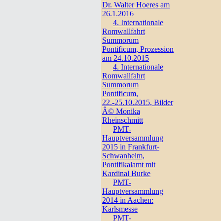
Dr. Walter Hoeres am
26.1.2016
4. Internationale
Romwallfahrt
Summorum
Pontificum, Prozession
am 24.10.2015
4. Internationale
Romwallfahrt
Summorum
Pontificum,
22.-25.10.2015, Bilder
Â© Monika
Rheinschmitt
PMT-
Hauptversammlung
2015 in Frankfurt-
Schwanheim,
Pontifikalamt mit
Kardinal Burke
PMT-
Hauptversammlung
2014 in Aachen:
Karlsmesse
PMT-