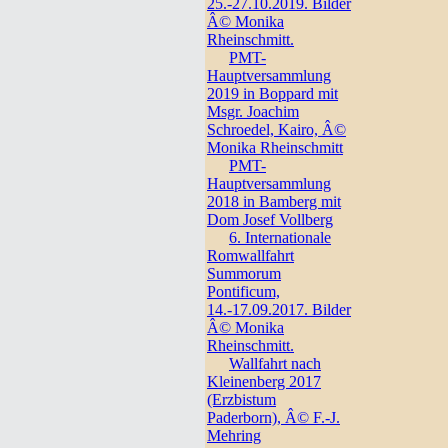
25.-27.10.2019. Bilder
Â© Monika
Rheinschmitt.
PMT-
Hauptversammlung
2019 in Boppard mit
Msgr. Joachim
Schroedel, Kairo, Â©
Monika Rheinschmitt
PMT-
Hauptversammlung
2018 in Bamberg mit
Dom Josef Vollberg
6. Internationale
Romwallfahrt
Summorum
Pontificum,
14.-17.09.2017. Bilder
Â© Monika
Rheinschmitt.
Wallfahrt nach
Kleinenberg 2017
(Erzbistum
Paderborn), Â© F.-J.
Mehring