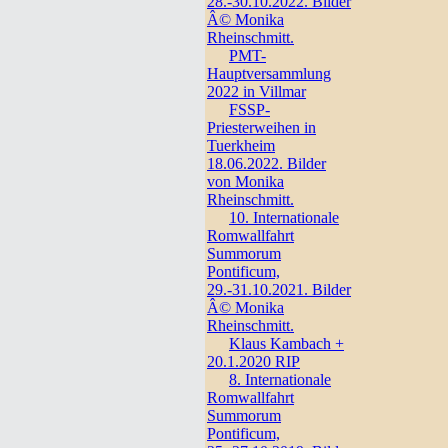
28.-30.10.2022. Bilder
Â© Monika
Rheinschmitt.
PMT-
Hauptversammlung
2022 in Villmar
FSSP-
Priesterweihen in
Tuerkheim
18.06.2022. Bilder
von Monika
Rheinschmitt.
10. Internationale
Romwallfahrt
Summorum
Pontificum,
29.-31.10.2021. Bilder
Â© Monika
Rheinschmitt.
Klaus Kambach +
20.1.2020 RIP
8. Internationale
Romwallfahrt
Summorum
Pontificum,