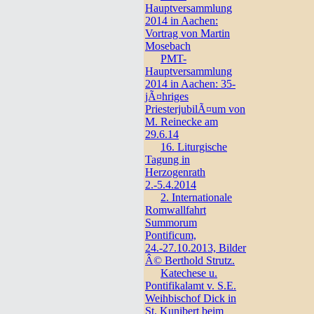
Hauptversammlung
2014 in Aachen:
Vortrag von Martin
Mosebach
PMT-
Hauptversammlung
2014 in Aachen: 35-
jÃ¤hriges
PriesterjubilÃ¤um von
M. Reinecke am
29.6.14
16. Liturgische
Tagung in
Herzogenrath
2.-5.4.2014
2. Internationale
Romwallfahrt
Summorum
Pontificum,
24.-27.10.2013, Bilder
Â© Berthold Strutz.
Katechese u.
Pontifikalamt v. S.E.
Weihbischof Dick in
St. Kunibert beim