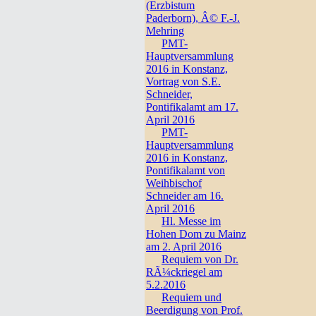
(Erzbistum
Paderborn), Â© F.-J.
Mehring
PMT-
Hauptversammlung
2016 in Konstanz,
Vortrag von S.E.
Schneider,
Pontifikalamt am 17.
April 2016
PMT-
Hauptversammlung
2016 in Konstanz,
Pontifikalamt von
Weihbischof
Schneider am 16.
April 2016
Hl. Messe im
Hohen Dom zu Mainz
am 2. April 2016
Requiem von Dr.
RÃ¼ckriegel am
5.2.2016
Requiem und
Beerdigung von Prof.