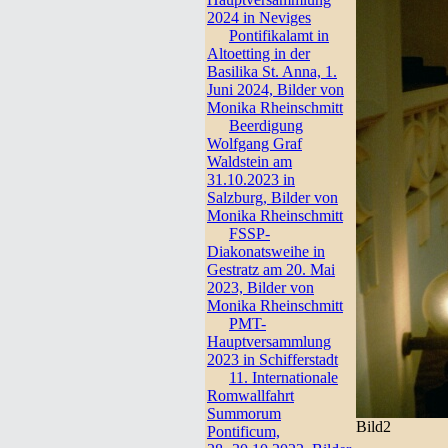
2024 in Neviges
Pontifikalamt in
Altoetting in der
Basilika St. Anna, 1.
Juni 2024, Bilder von
Monika Rheinschmitt
Beerdigung
Wolfgang Graf
Waldstein am
31.10.2023 in
Salzburg, Bilder von
Monika Rheinschmitt
FSSP-
Diakonatsweihe in
Gestratz am 20. Mai
2023, Bilder von
Monika Rheinschmitt
PMT-
Hauptversammlung
2023 in Schifferstadt
11. Internationale
Romwallfahrt
Summorum
Bild2
Pontificum,