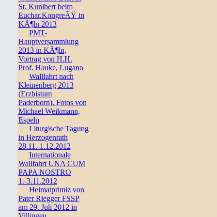
St. Kunibert beim
Euchar.KongreÃŸ in
KÃ¶ln 2013
PMT-
Hauptversammlung
2013 in KÃ¶ln,
Vortrag von H.H.
Prof. Hauke, Lugano
Wallfahrt nach
Kleinenberg 2013
(Erzbistum
Paderborn), Fotos von
Michael Weikmann,
Espeln
Liturgische Tagung
in Herzogenrath
28.11.-1.12.2012
Internationale
Wallfahrt UNA CUM
PAPA NOSTRO
1.-3.11.2012
Heimatprimiz von
Pater Riegger FSSP
am 29. Juli 2012 in
Villingen