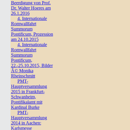
Beerdigung von Prof.
Dr. Walter Hoeres am
26.1.2016
4. Internationale
Romwallfahrt
Summorum
Pontificum, Prozession
am 24.10.2015
4. Internationale
Romwallfahrt
Summorum
Pontificum,
22.-25.10.2015, Bilder
Â© Monika
Rheinschmitt
PMT-
Hauptversammlung
2015 in Frankfurt-
Schwanheim,
Pontifikalamt mit
Kardinal Burke
PMT-
Hauptversammlung
2014 in Aachen:
Karlsmesse