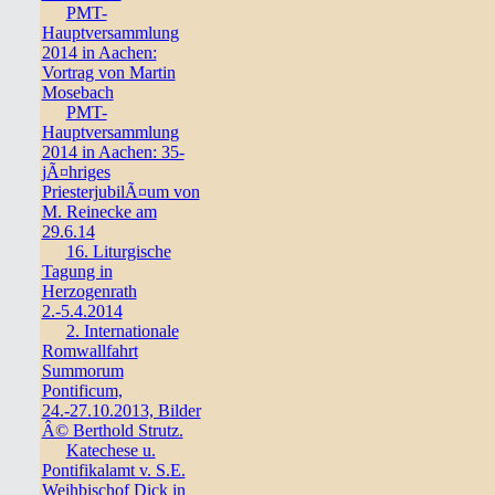
PMT-
Hauptversammlung
2014 in Aachen:
Vortrag von Martin
Mosebach
PMT-
Hauptversammlung
2014 in Aachen: 35-
jÃ¤hriges
PriesterjubilÃ¤um von
M. Reinecke am
29.6.14
16. Liturgische
Tagung in
Herzogenrath
2.-5.4.2014
2. Internationale
Romwallfahrt
Summorum
Pontificum,
24.-27.10.2013, Bilder
Â© Berthold Strutz.
Katechese u.
Pontifikalamt v. S.E.
Weihbischof Dick in