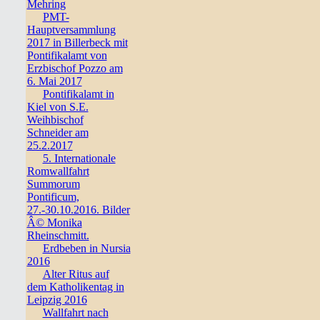
Mehring
PMT-
Hauptversammlung
2017 in Billerbeck mit
Pontifikalamt von
Erzbischof Pozzo am
6. Mai 2017
Pontifikalamt in
Kiel von S.E.
Weihbischof
Schneider am
25.2.2017
5. Internationale
Romwallfahrt
Summorum
Pontificum,
27.-30.10.2016. Bilder
Â© Monika
Rheinschmitt.
Erdbeben in Nursia
2016
Alter Ritus auf
dem Katholikentag in
Leipzig 2016
Wallfahrt nach