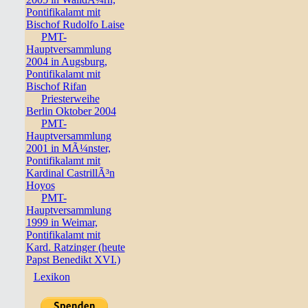
Pontifikalamt mit
Bischof Rudolfo Laise
PMT-
Hauptversammlung
2004 in Augsburg,
Pontifikalamt mit
Bischof Rifan
Priesterweihe
Berlin Oktober 2004
PMT-
Hauptversammlung
2001 in MÃ¼nster,
Pontifikalamt mit
Kardinal CastrillÃ³n
Hoyos
PMT-
Hauptversammlung
1999 in Weimar,
Pontifikalamt mit
Kard. Ratzinger (heute
Papst Benedikt XVI.)
Lexikon