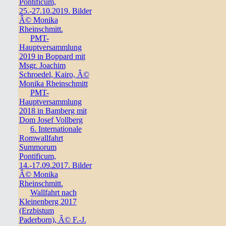
Pontificum,
25.-27.10.2019. Bilder
Â© Monika
Rheinschmitt.
PMT-
Hauptversammlung
2019 in Boppard mit
Msgr. Joachim
Schroedel, Kairo, Â©
Monika Rheinschmitt
PMT-
Hauptversammlung
2018 in Bamberg mit
Dom Josef Vollberg
6. Internationale
Romwallfahrt
Summorum
Pontificum,
14.-17.09.2017. Bilder
Â© Monika
Rheinschmitt.
Wallfahrt nach
Kleinenberg 2017
(Erzbistum
Paderborn), Â© F.-J.