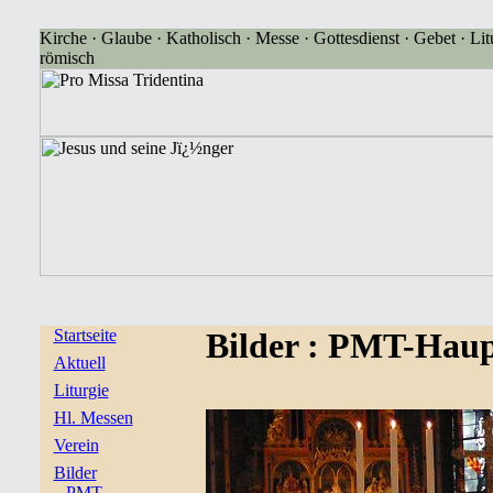
Kirche · Glaube · Katholisch · Messe · Gottesdienst · Gebet · Litu
römisch
Startseite
Bilder
: PMT-Haup
Aktuell
Liturgie
Hl. Messen
Verein
Bilder
PMT-