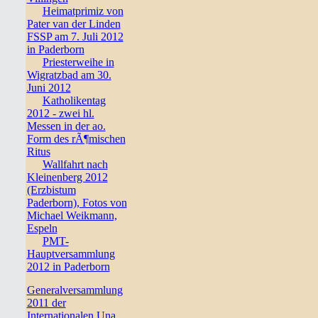
Heimatprimiz von
Pater van der Linden
FSSP am 7. Juli 2012
in Paderborn
Priesterweihe in
Wigratzbad am 30.
Juni 2012
Katholikentag
2012 - zwei hl.
Messen in der ao.
Form des rÃ¶mischen
Ritus
Wallfahrt nach
Kleinenberg 2012
(Erzbistum
Paderborn), Fotos von
Michael Weikmann,
Espeln
PMT-
Hauptversammlung
2012 in Paderborn
Generalversammlung
2011 der
Internationalen Una