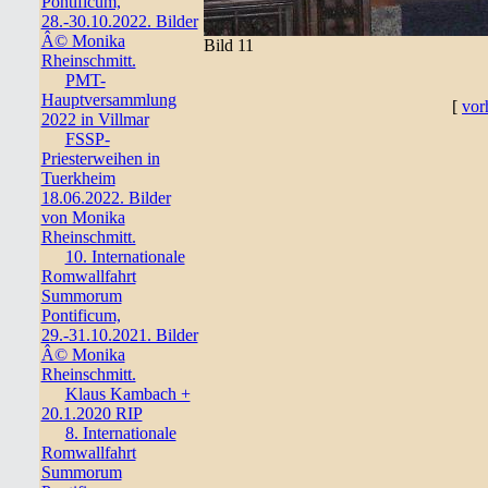
Pontificum,
28.-30.10.2022. Bilder
Â© Monika
Bild 11
Rheinschmitt.
PMT-
Hauptversammlung
[
vor
2022 in Villmar
FSSP-
Priesterweihen in
Tuerkheim
18.06.2022. Bilder
von Monika
Rheinschmitt.
10. Internationale
Romwallfahrt
Summorum
Pontificum,
29.-31.10.2021. Bilder
Â© Monika
Rheinschmitt.
Klaus Kambach +
20.1.2020 RIP
8. Internationale
Romwallfahrt
Summorum