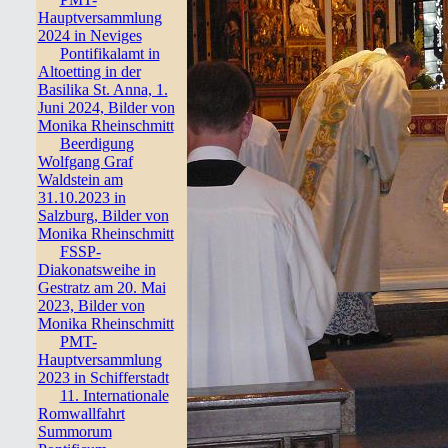
Hauptversammlung
2024 in Neviges
Pontifikalamt in
Altoetting in der
Basilika St. Anna, 1.
Juni 2024, Bilder von
Monika Rheinschmitt
Beerdigung
Wolfgang Graf
Waldstein am
31.10.2023 in
Salzburg, Bilder von
Monika Rheinschmitt
FSSP-
Diakonatsweihe in
Gestratz am 20. Mai
2023, Bilder von
Monika Rheinschmitt
PMT-
Hauptversammlung
2023 in Schifferstadt
11. Internationale
Romwallfahrt
Summorum