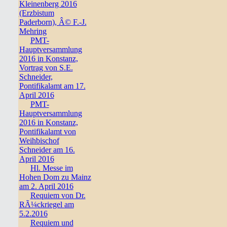
Kleinenberg 2016
(Erzbistum
Paderborn), Â© F.-J.
Mehring
PMT-
Hauptversammlung
2016 in Konstanz,
Vortrag von S.E.
Schneider,
Pontifikalamt am 17.
April 2016
PMT-
Hauptversammlung
2016 in Konstanz,
Pontifikalamt von
Weihbischof
Schneider am 16.
April 2016
Hl. Messe im
Hohen Dom zu Mainz
am 2. April 2016
Requiem von Dr.
RÃ¼ckriegel am
5.2.2016
Requiem und