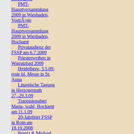
PMT-
Hauptversammlung
2009 in Wiesbaden,
VortrÃ¤ge
PMT-
Hauptversammlung
2009 in Wiesbaden,
Hochamt
Privataudienz der
FSSP am 6.7.2009
Priesterweihen in
Wigratzbad 2009
Heidelberg, 3.5.09:
erste hl. Messe in St.
Anna
Liturgische Tagung
in Herzogenrath
27.-29.3.09
Trappistenabtei
Maria- wald, Hochamt
am 11.1.09
20-Jahrfeier FSSP
in Rom am
18.10.2008
Primiz P. Michael