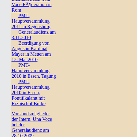
Voce FÃ¶deration in
Rom
PMT-
Hauptversammlung
2011 in Regensburg
Generalaudienz am
3.11.2010
Beerdigung von
Augustin Kardinal
Mayer in Metten am
12. Mai 2010
PMT-
Hauptversammlung
2010 in Essen, Tagung
PMT-
Hauptversammlung
2010 in Essen,
Pontifikalamt mit
Erzbischof Burke
Vorstandsmitglieder
der Intern. Una Voce
bei der
Generalaudienz am
28.10.2009