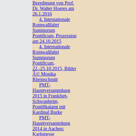
Beerdigung von Prof.
Dr. Walter Hoeres am
26.1.2016
4. Internationale
Romwallfahrt
Summorum
Pontificum, Prozession
am 24.10.2015
4. Internationale
Romwallfahrt
Summorum
Pontificum,
22.-25.10.2015, Bilder
Â© Monika
Rheinschmitt
PMT-
Hauptversammlung
2015 in Frankfurt-
Schwanheim,
Pontifikalamt mit
Kardinal Burke
PMT-
Hauptversammlung
2014 in Aachen:
Karlsmesse