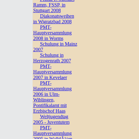
Ramm, FSSP, in
Stuttgart 2008
Diakonatsweihen
in Wigratzbad 2008
PMT-
Hauptversammlung
2008 in Worms
Schulung in Mainz
2007
Schulung in
Herzogenrath 2007
PMT-
Hauptversammlung
2007 in Kevelaer
PMT-
Hauptversammlung
2006 in Ulm-
Wiblingen,
Pontifikalamt mit
Erzbischof Haas
Weltjugendtag
2005 - Juventutem
PMT-
Hauptversammlung
2005 in WalldÃ¼rn,