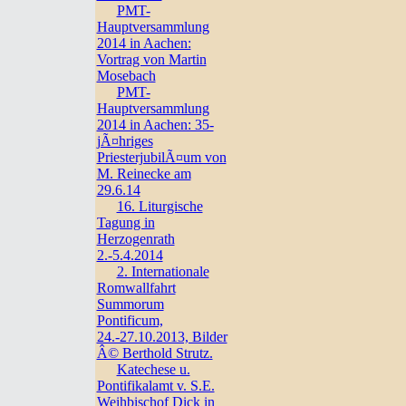
PMT-
Hauptversammlung
2014 in Aachen:
Vortrag von Martin
Mosebach
PMT-
Hauptversammlung
2014 in Aachen: 35-
jÃ¤hriges
PriesterjubilÃ¤um von
M. Reinecke am
29.6.14
16. Liturgische
Tagung in
Herzogenrath
2.-5.4.2014
2. Internationale
Romwallfahrt
Summorum
Pontificum,
24.-27.10.2013, Bilder
Â© Berthold Strutz.
Katechese u.
Pontifikalamt v. S.E.
Weihbischof Dick in