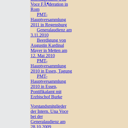
Voce FÃ¶deration in
Rom
PMT-
Hauptversammlung
2011 in Regensburg
Generalaudienz am
3.11.2010
Beerdigung von
Augustin Kardinal
Mayer in Metten am
12. Mai 2010
PMT-
Hauptversammlung
2010 in Essen, Tagung
PMT-
Hauptversammlung
2010 in Essen,
Pontifikalamt mit
Erzbischof Burke
Vorstandsmitglieder
der Intern. Una Voce
bei der
Generalaudienz am
28.10.2009