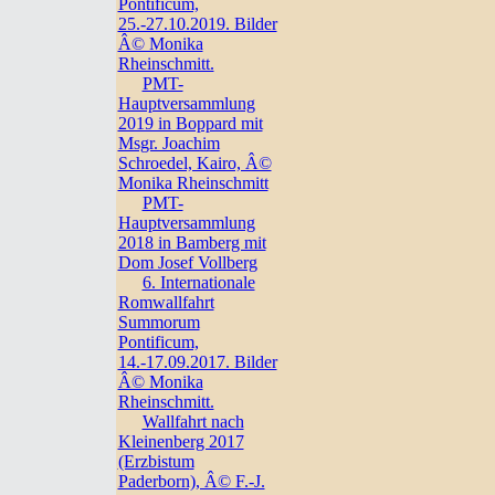
Pontificum,
25.-27.10.2019. Bilder
Â© Monika
Rheinschmitt.
PMT-
Hauptversammlung
2019 in Boppard mit
Msgr. Joachim
Schroedel, Kairo, Â©
Monika Rheinschmitt
PMT-
Hauptversammlung
2018 in Bamberg mit
Dom Josef Vollberg
6. Internationale
Romwallfahrt
Summorum
Pontificum,
14.-17.09.2017. Bilder
Â© Monika
Rheinschmitt.
Wallfahrt nach
Kleinenberg 2017
(Erzbistum
Paderborn), Â© F.-J.