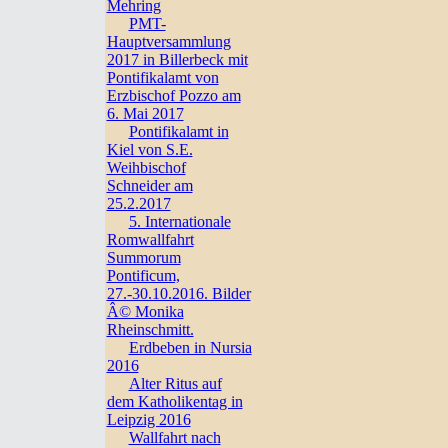
Mehring
PMT-
Hauptversammlung
2017 in Billerbeck mit
Pontifikalamt von
Erzbischof Pozzo am
6. Mai 2017
Pontifikalamt in
Kiel von S.E.
Weihbischof
Schneider am
25.2.2017
5. Internationale
Romwallfahrt
Summorum
Pontificum,
27.-30.10.2016. Bilder
Â© Monika
Rheinschmitt.
Erdbeben in Nursia
2016
Alter Ritus auf
dem Katholikentag in
Leipzig 2016
Wallfahrt nach