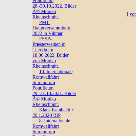
Pontificum,
28.-30.10.2022. Bilder
Â© Monika
[
vor
Rheinschmitt.
PMT-
Hauptversammlung
2022 in Villmar
FSSP-
Priesterweihen in
Tuerkheim
18.06.2022. Bilder
von Monika
Rheinschmitt.
10. Internationale
Romwallfahrt
Summorum
Pontificum,
29.-31.10.2021. Bilder
Â© Monika
Rheinschmitt.
Klaus Kambach +
20.1.2020 RIP
8. Internationale
Romwallfahrt
Summorum