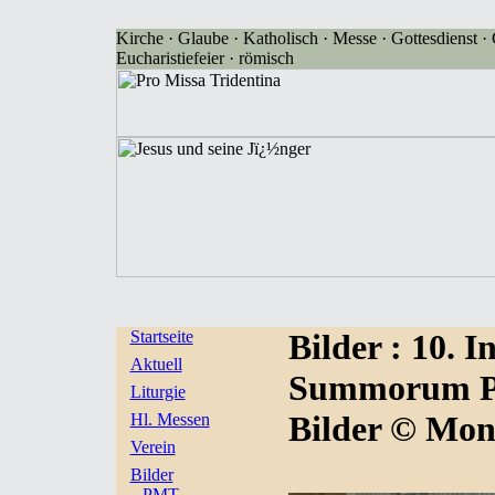
Kirche · Glaube · Katholisch · Messe · Gottesdienst · G
Eucharistiefeier · römisch
Startseite
Bilder
: 10. 
Aktuell
Summorum Pon
Liturgie
Bilder © Mon
Hl. Messen
Verein
Bilder
PMT-