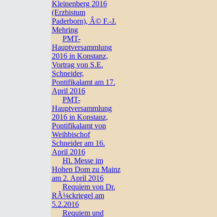
Kleinenberg 2016
(Erzbistum
Paderborn), Â© F.-J.
Mehring
PMT-
Hauptversammlung
2016 in Konstanz,
Vortrag von S.E.
Schneider,
Pontifikalamt am 17.
April 2016
PMT-
Hauptversammlung
2016 in Konstanz,
Pontifikalamt von
Weihbischof
Schneider am 16.
April 2016
Hl. Messe im
Hohen Dom zu Mainz
am 2. April 2016
Requiem von Dr.
RÃ¼ckriegel am
5.2.2016
Requiem und