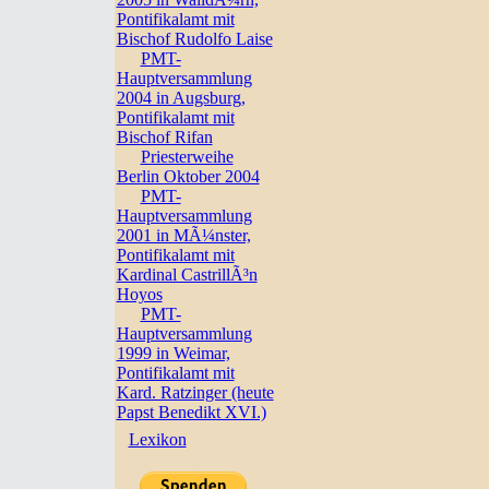
Pontifikalamt mit
Bischof Rudolfo Laise
PMT-
Hauptversammlung
2004 in Augsburg,
Pontifikalamt mit
Bischof Rifan
Priesterweihe
Berlin Oktober 2004
PMT-
Hauptversammlung
2001 in MÃ¼nster,
Pontifikalamt mit
Kardinal CastrillÃ³n
Hoyos
PMT-
Hauptversammlung
1999 in Weimar,
Pontifikalamt mit
Kard. Ratzinger (heute
Papst Benedikt XVI.)
Lexikon