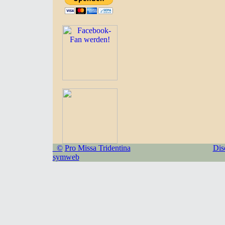
©
Pro Missa Tridentina
Dis
symweb