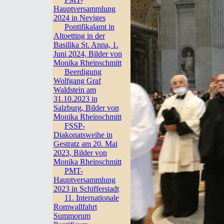
Hauptversammlung
2024 in Neviges
Pontifikalamt in
Altoetting in der
Basilika St. Anna, 1.
Juni 2024, Bilder von
Monika Rheinschmitt
Beerdigung
Wolfgang Graf
Waldstein am
31.10.2023 in
Salzburg, Bilder von
Monika Rheinschmitt
FSSP-
Diakonatsweihe in
Gestratz am 20. Mai
2023, Bilder von
Monika Rheinschmitt
PMT-
Hauptversammlung
2023 in Schifferstadt
11. Internationale
Romwallfahrt
Summorum