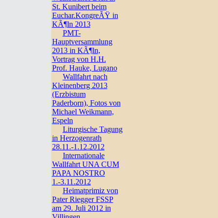
St. Kunibert beim
Euchar.KongreÃŸ in
KÃ¶ln 2013
PMT-
Hauptversammlung
2013 in KÃ¶ln,
Vortrag von H.H.
Prof. Hauke, Lugano
Wallfahrt nach
Kleinenberg 2013
(Erzbistum
Paderborn), Fotos von
Michael Weikmann,
Espeln
Liturgische Tagung
in Herzogenrath
28.11.-1.12.2012
Internationale
Wallfahrt UNA CUM
PAPA NOSTRO
1.-3.11.2012
Heimatprimiz von
Pater Riegger FSSP
am 29. Juli 2012 in
Villingen