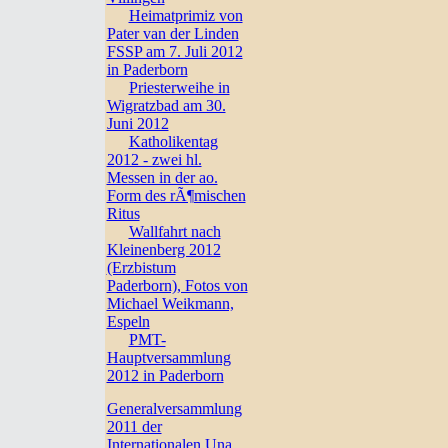
Heimatprimiz von
Pater van der Linden
FSSP am 7. Juli 2012
in Paderborn
Priesterweihe in
Wigratzbad am 30.
Juni 2012
Katholikentag
2012 - zwei hl.
Messen in der ao.
Form des rÃ¶mischen
Ritus
Wallfahrt nach
Kleinenberg 2012
(Erzbistum
Paderborn), Fotos von
Michael Weikmann,
Espeln
PMT-
Hauptversammlung
2012 in Paderborn
Generalversammlung
2011 der
Internationalen Una