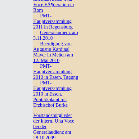
Voce FÃ¶deration in
Rom
PMT-
Hauptversammlung
2011 in Regensburg
Generalaudienz am
3.11.2010
Beerdigung von
Augustin Kardinal
Mayer in Metten am
12. Mai 2010
PMT-
Hauptversammlung
2010 in Essen, Tagung
PMT-
Hauptversammlung
2010 in Essen,
Pontifikalamt mit
Erzbischof Burke
Vorstandsmitglieder
der Intern. Una Voce
bei der
Generalaudienz am
28.10.2009