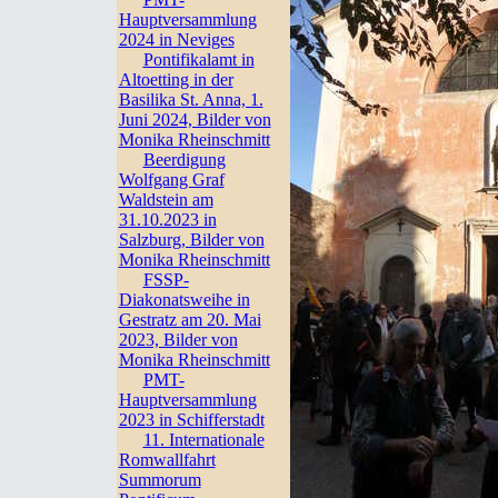
Hauptversammlung
2024 in Neviges
Pontifikalamt in
Altoetting in der
Basilika St. Anna, 1.
Juni 2024, Bilder von
Monika Rheinschmitt
Beerdigung
Wolfgang Graf
Waldstein am
31.10.2023 in
Salzburg, Bilder von
Monika Rheinschmitt
FSSP-
Diakonatsweihe in
Gestratz am 20. Mai
2023, Bilder von
Monika Rheinschmitt
PMT-
Hauptversammlung
2023 in Schifferstadt
11. Internationale
Romwallfahrt
Summorum