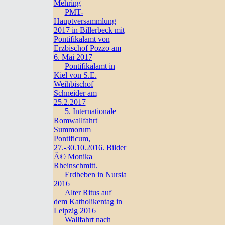
Mehring
PMT-
Hauptversammlung
2017 in Billerbeck mit
Pontifikalamt von
Erzbischof Pozzo am
6. Mai 2017
Pontifikalamt in
Kiel von S.E.
Weihbischof
Schneider am
25.2.2017
5. Internationale
Romwallfahrt
Summorum
Pontificum,
27.-30.10.2016. Bilder
Â© Monika
Rheinschmitt.
Erdbeben in Nursia
2016
Alter Ritus auf
dem Katholikentag in
Leipzig 2016
Wallfahrt nach