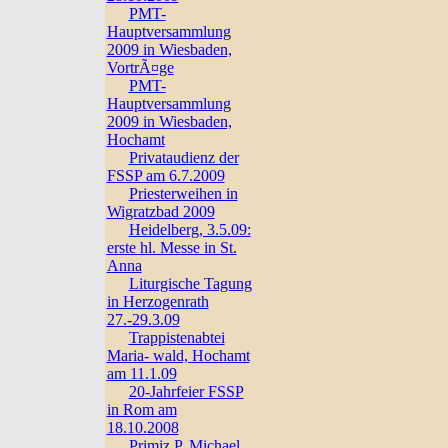
PMT-
Hauptversammlung
2009 in Wiesbaden,
VortrÃ¤ge
PMT-
Hauptversammlung
2009 in Wiesbaden,
Hochamt
Privataudienz der
FSSP am 6.7.2009
Priesterweihen in
Wigratzbad 2009
Heidelberg, 3.5.09:
erste hl. Messe in St.
Anna
Liturgische Tagung
in Herzogenrath
27.-29.3.09
Trappistenabtei
Maria- wald, Hochamt
am 11.1.09
20-Jahrfeier FSSP
in Rom am
18.10.2008
Primiz P. Michael