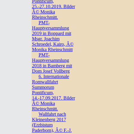
Pontificum,
25.-27.10.2019. Bilder
Â© Monika
Rheinschmitt.
PMT-
Hauptversammlung
2019 in Boppard mit
Msgr. Joachim
Schroedel, Kairo, Â©
Monika Rheinschmitt
PMT-
Hauptversammlung
2018 in Bamberg mit
Dom Josef Vollberg
6. Internationale
Romwallfahrt
Summorum
Pontificum,
14.-17.09.2017. Bilder
Â© Monika
Rheinschmitt.
Wallfahrt nach
Kleinenberg 2017
(Erzbistum
Paderborn), Â© F.-J.