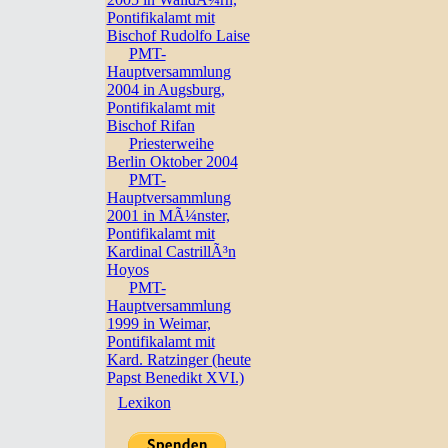
Pontifikalamt mit
Bischof Rudolfo Laise
PMT-
Hauptversammlung
2004 in Augsburg,
Pontifikalamt mit
Bischof Rifan
Priesterweihe
Berlin Oktober 2004
PMT-
Hauptversammlung
2001 in MÃ¼nster,
Pontifikalamt mit
Kardinal CastrillÃ³n
Hoyos
PMT-
Hauptversammlung
1999 in Weimar,
Pontifikalamt mit
Kard. Ratzinger (heute
Papst Benedikt XVI.)
Lexikon