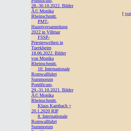
Pontificum,
28.-30.10.2022. Bilder
Â© Monika
[
vor
Rheinschmitt.
PMT-
Hauptversammlung
2022 in Villmar
FSSP-
Priesterweihen in
Tuerkheim
18.06.2022. Bilder
von Monika
Rheinschmitt.
10. Internationale
Romwallfahrt
Summorum
Pontificum,
29.-31.10.2021. Bilder
Â© Monika
Rheinschmitt.
Klaus Kambach +
20.1.2020 RIP
8. Internationale
Romwallfahrt
Summorum