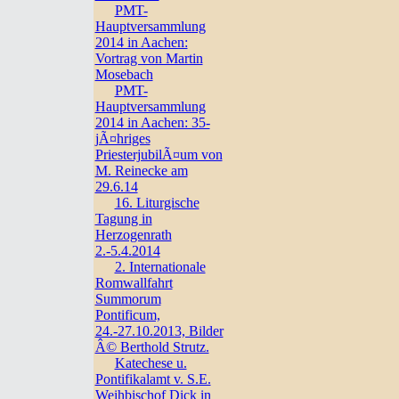
PMT-
Hauptversammlung
2014 in Aachen:
Vortrag von Martin
Mosebach
PMT-
Hauptversammlung
2014 in Aachen: 35-
jÃ¤hriges
PriesterjubilÃ¤um von
M. Reinecke am
29.6.14
16. Liturgische
Tagung in
Herzogenrath
2.-5.4.2014
2. Internationale
Romwallfahrt
Summorum
Pontificum,
24.-27.10.2013, Bilder
Â© Berthold Strutz.
Katechese u.
Pontifikalamt v. S.E.
Weihbischof Dick in