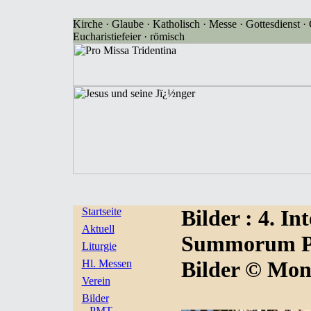
Kirche · Glaube · Katholisch · Messe · Gottesdienst · G
Eucharistiefeier · römisch
Startseite
Bilder
: 4. I
Aktuell
Summorum Pon
Liturgie
Bilder © Mon
Hl. Messen
Verein
Bilder
PMT-