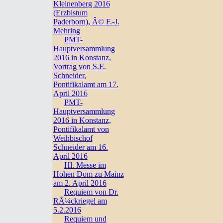
Kleinenberg 2016
(Erzbistum
Paderborn), Â© F.-J.
Mehring
PMT-
Hauptversammlung
2016 in Konstanz,
Vortrag von S.E.
Schneider,
Pontifikalamt am 17.
April 2016
PMT-
Hauptversammlung
2016 in Konstanz,
Pontifikalamt von
Weihbischof
Schneider am 16.
April 2016
Hl. Messe im
Hohen Dom zu Mainz
am 2. April 2016
Requiem von Dr.
RÃ¼ckriegel am
5.2.2016
Requiem und