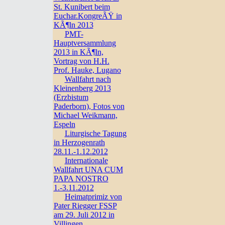
St. Kunibert beim
Euchar.KongreÃŸ in
KÃ¶ln 2013
PMT-
Hauptversammlung
2013 in KÃ¶ln,
Vortrag von H.H.
Prof. Hauke, Lugano
Wallfahrt nach
Kleinenberg 2013
(Erzbistum
Paderborn), Fotos von
Michael Weikmann,
Espeln
Liturgische Tagung
in Herzogenrath
28.11.-1.12.2012
Internationale
Wallfahrt UNA CUM
PAPA NOSTRO
1.-3.11.2012
Heimatprimiz von
Pater Riegger FSSP
am 29. Juli 2012 in
Villingen