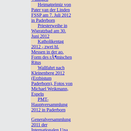
Heimatprimiz von
Pater van der Linden
FSSP am 7. Juli 2012
in Paderborn
Priesterweihe in
Wigratzbad am 30.
Juni 2012
Katholikentag
2012 - zwei hl.
Messen in der ao.
Form des rÃ¶mischen
Ritus
Wallfahrt nach
Kleinenberg 2012
(Erzbistum
Paderborn), Fotos von
Michael Weikmann,
Espeln
PMT-
Hauptversammlung
2012 in Paderborn
Generalversammlung
2011 der
Internationalen Una