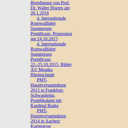
Beerdigung von Prof.
Dr. Walter Hoeres am
26.1.2016
4. Internationale
Romwallfahrt
Summorum
Pontificum, Prozession
am 24.10.2015
4. Internationale
Romwallfahrt
Summorum
Pontificum,
22.-25.10.2015, Bilder
Â© Monika
Rheinschmitt
PMT-
Hauptversammlung
2015 in Frankfurt-
Schwanheim,
Pontifikalamt mit
Kardinal Burke
PMT-
Hauptversammlung
2014 in Aachen:
Karlsmesse