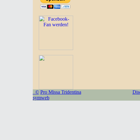
©
Pro Missa Tridentina
Dis
symweb