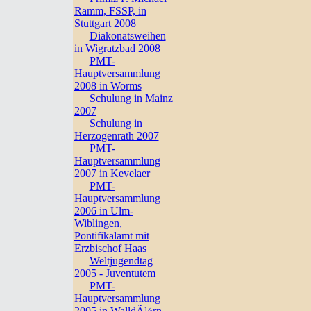
Ramm, FSSP, in
Stuttgart 2008
Diakonatsweihen
in Wigratzbad 2008
PMT-
Hauptversammlung
2008 in Worms
Schulung in Mainz
2007
Schulung in
Herzogenrath 2007
PMT-
Hauptversammlung
2007 in Kevelaer
PMT-
Hauptversammlung
2006 in Ulm-
Wiblingen,
Pontifikalamt mit
Erzbischof Haas
Weltjugendtag
2005 - Juventutem
PMT-
Hauptversammlung
2005 in WalldÃ¼rn,