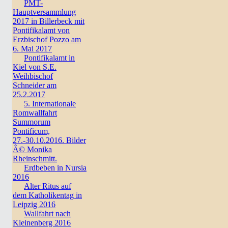
PMT-
Hauptversammlung
2017 in Billerbeck mit
Pontifikalamt von
Erzbischof Pozzo am
6. Mai 2017
Pontifikalamt in
Kiel von S.E.
Weihbischof
Schneider am
25.2.2017
5. Internationale
Romwallfahrt
Summorum
Pontificum,
27.-30.10.2016. Bilder
Â© Monika
Rheinschmitt.
Erdbeben in Nursia
2016
Alter Ritus auf
dem Katholikentag in
Leipzig 2016
Wallfahrt nach
Kleinenberg 2016