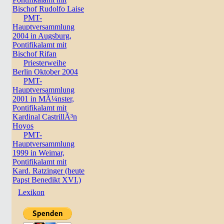
Bischof Rudolfo Laise
PMT-
Hauptversammlung
2004 in Augsburg,
Pontifikalamt mit
Bischof Rifan
Priesterweihe
Berlin Oktober 2004
PMT-
Hauptversammlung
2001 in MÃ¼nster,
Pontifikalamt mit
Kardinal CastrillÃ³n
Hoyos
PMT-
Hauptversammlung
1999 in Weimar,
Pontifikalamt mit
Kard. Ratzinger (heute
Papst Benedikt XVI.)
Lexikon