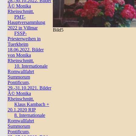
28.-30.10.2022. Bilder
Â© Monika
Rheinschmitt.
PMT-
Hauptversammlung
2022 in Villmar
Bild5
FSSP-
Priesterweihen in
Tuerkheim
18.06.2022. Bilder
von Monika
Rheinschmitt.
10. Internationale
Romwallfahrt
Summorum
Pontificum,
29.-31.10.2021. Bilder
Â© Monika
Rheinschmitt.
Klaus Kambach +
20.1.2020 RIP
8. Internationale
Romwallfahrt
Summorum
Pontificum,