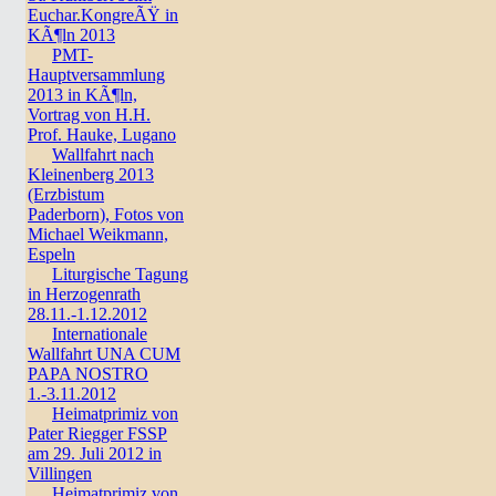
Euchar.KongreÃŸ in
KÃ¶ln 2013
PMT-
Hauptversammlung
2013 in KÃ¶ln,
Vortrag von H.H.
Prof. Hauke, Lugano
Wallfahrt nach
Kleinenberg 2013
(Erzbistum
Paderborn), Fotos von
Michael Weikmann,
Espeln
Liturgische Tagung
in Herzogenrath
28.11.-1.12.2012
Internationale
Wallfahrt UNA CUM
PAPA NOSTRO
1.-3.11.2012
Heimatprimiz von
Pater Riegger FSSP
am 29. Juli 2012 in
Villingen
Heimatprimiz von