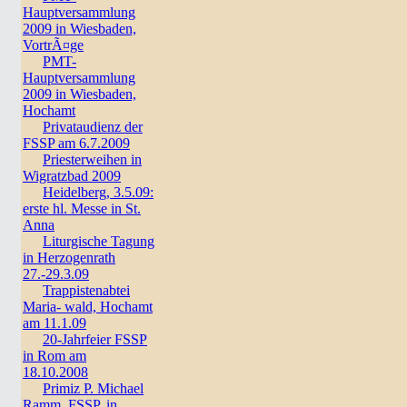
Hauptversammlung
2009 in Wiesbaden,
VortrÃ¤ge
PMT-
Hauptversammlung
2009 in Wiesbaden,
Hochamt
Privataudienz der
FSSP am 6.7.2009
Priesterweihen in
Wigratzbad 2009
Heidelberg, 3.5.09:
erste hl. Messe in St.
Anna
Liturgische Tagung
in Herzogenrath
27.-29.3.09
Trappistenabtei
Maria- wald, Hochamt
am 11.1.09
20-Jahrfeier FSSP
in Rom am
18.10.2008
Primiz P. Michael
Ramm, FSSP, in