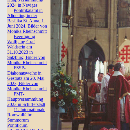
2024 in Neviges
Pontifikalamt in
Altoetting in der
Basilika St. Anna, 1.
Juni 2024, Bilder von
Monika Rheinschmitt
Beerdigung
Wolfgang Graf
Waldstein am
31.10.2023 in
Salzburg, Bilder von
Monika Rheinschmitt
FSSP-
Diakonatsweihe in
Gestratz am 20. Mai
2023, Bilder von
Monika Rheinschmitt
PMT-
Hauptversammlung
2023 in Schifferstadt
11. Internationale
Romwallfahrt
Summorum
Pontificum,