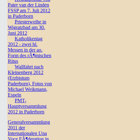
Pater van der Linden
FSSP am 7. Juli 2012
in Paderborn
Priesterweihe in
Wigratzbad am 30.
Juni 2012
Katholikentag
2012 - zwei hl.
Messen in der ao.
Form des rÃ¶mischen
Ritus
Wallfahrt nach
Kleinenberg 2012
(Erzbistum
Paderborn), Fotos von
Michael Weikmann,
Espeln
PMT-
Hauptversammlung
2012 in Paderborn
Generalversammlung
2011 der
Internationalen Una
Voce FÃ¶deration in