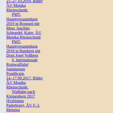
25.-27.10.2019. Bilder
Â© Monika
Rheinschmitt.
PMT-
Hauptversammlung
2019 in Boppard mit
Msgr. Joachim
Schroedel, Kairo, Â©
Monika Rheinschmitt
PMT-
Hauptversammlung
2018 in Bamberg mit
Dom Josef Vollberg
6. Internationale
Romwallfahrt
Summorum
Pontificum,
14.-17.09.2017. Bilder
Â© Monika
Rheinschmitt.
Wallfahrt nach
Kleinenberg 2017
(Erzbistum
Paderborn), Â© F.-J.
Mehring