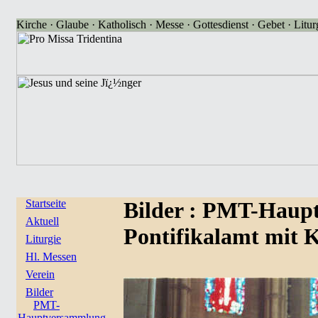
Kirche · Glaube · Katholisch · Messe · Gottesdienst · Gebet · Liturg
Startseite
Bilder
: PMT-Haupt
Aktuell
Pontifikalamt mit K
Liturgie
Hl. Messen
Verein
Bilder
PMT-
Hauptversammlung