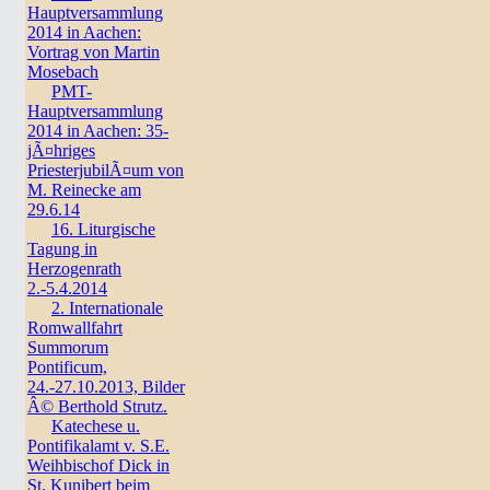
Hauptversammlung
2014 in Aachen:
Vortrag von Martin
Mosebach
PMT-
Hauptversammlung
2014 in Aachen: 35-
jÃ¤hriges
PriesterjubilÃ¤um von
M. Reinecke am
29.6.14
16. Liturgische
Tagung in
Herzogenrath
2.-5.4.2014
2. Internationale
Romwallfahrt
Summorum
Pontificum,
24.-27.10.2013, Bilder
Â© Berthold Strutz.
Katechese u.
Pontifikalamt v. S.E.
Weihbischof Dick in
St. Kunibert beim