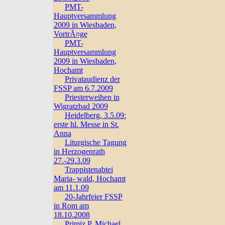
PMT-
Hauptversammlung
2009 in Wiesbaden,
VortrÃ¤ge
PMT-
Hauptversammlung
2009 in Wiesbaden,
Hochamt
Privataudienz der
FSSP am 6.7.2009
Priesterweihen in
Wigratzbad 2009
Heidelberg, 3.5.09:
erste hl. Messe in St.
Anna
Liturgische Tagung
in Herzogenrath
27.-29.3.09
Trappistenabtei
Maria- wald, Hochamt
am 11.1.09
20-Jahrfeier FSSP
in Rom am
18.10.2008
Primiz P. Michael