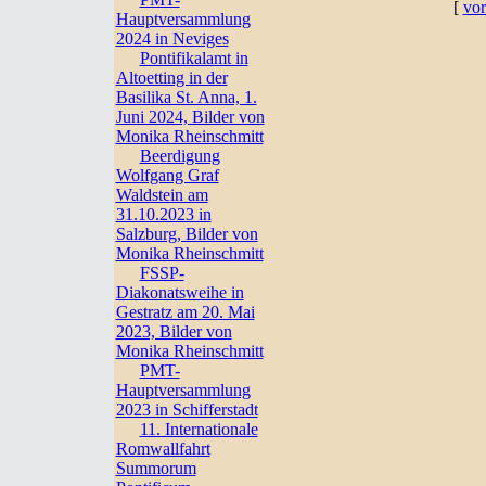
[
vor
Hauptversammlung
2024 in Neviges
Pontifikalamt in
Altoetting in der
Basilika St. Anna, 1.
Juni 2024, Bilder von
Monika Rheinschmitt
Beerdigung
Wolfgang Graf
Waldstein am
31.10.2023 in
Salzburg, Bilder von
Monika Rheinschmitt
FSSP-
Diakonatsweihe in
Gestratz am 20. Mai
2023, Bilder von
Monika Rheinschmitt
PMT-
Hauptversammlung
2023 in Schifferstadt
11. Internationale
Romwallfahrt
Summorum