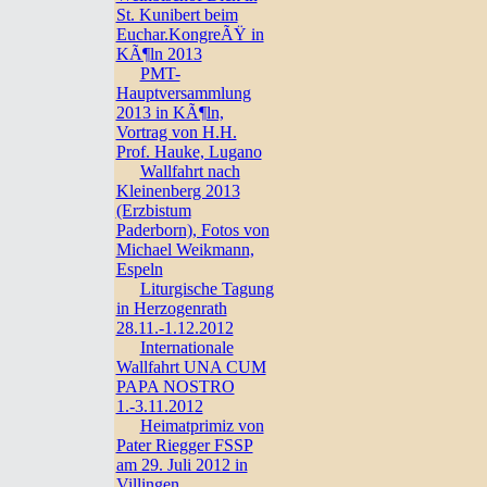
St. Kunibert beim
Euchar.KongreÃŸ in
KÃ¶ln 2013
PMT-
Hauptversammlung
2013 in KÃ¶ln,
Vortrag von H.H.
Prof. Hauke, Lugano
Wallfahrt nach
Kleinenberg 2013
(Erzbistum
Paderborn), Fotos von
Michael Weikmann,
Espeln
Liturgische Tagung
in Herzogenrath
28.11.-1.12.2012
Internationale
Wallfahrt UNA CUM
PAPA NOSTRO
1.-3.11.2012
Heimatprimiz von
Pater Riegger FSSP
am 29. Juli 2012 in
Villingen