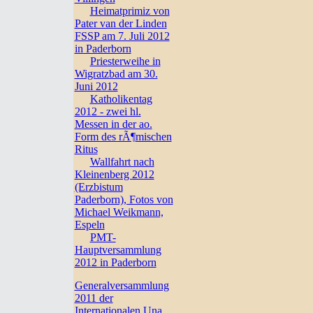
Heimatprimiz von
Pater van der Linden
FSSP am 7. Juli 2012
in Paderborn
Priesterweihe in
Wigratzbad am 30.
Juni 2012
Katholikentag
2012 - zwei hl.
Messen in der ao.
Form des rÃ¶mischen
Ritus
Wallfahrt nach
Kleinenberg 2012
(Erzbistum
Paderborn), Fotos von
Michael Weikmann,
Espeln
PMT-
Hauptversammlung
2012 in Paderborn
Generalversammlung
2011 der
Internationalen Una