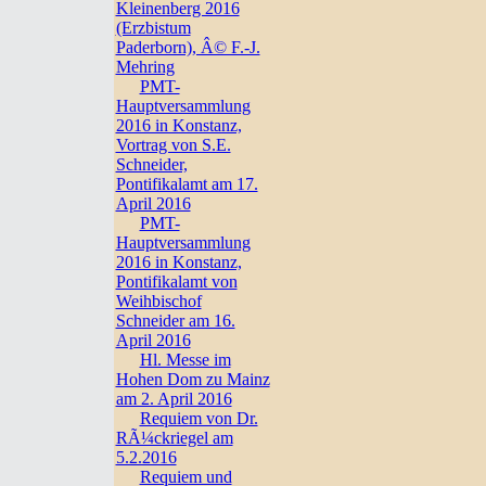
Kleinenberg 2016
(Erzbistum
Paderborn), Â© F.-J.
Mehring
PMT-
Hauptversammlung
2016 in Konstanz,
Vortrag von S.E.
Schneider,
Pontifikalamt am 17.
April 2016
PMT-
Hauptversammlung
2016 in Konstanz,
Pontifikalamt von
Weihbischof
Schneider am 16.
April 2016
Hl. Messe im
Hohen Dom zu Mainz
am 2. April 2016
Requiem von Dr.
RÃ¼ckriegel am
5.2.2016
Requiem und