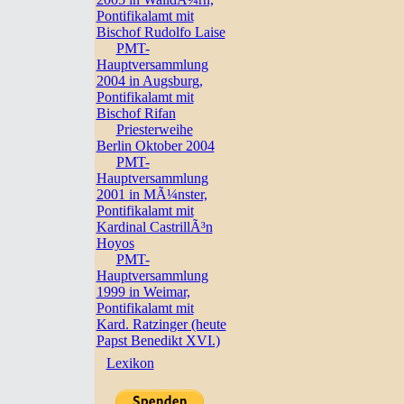
Pontifikalamt mit
Bischof Rudolfo Laise
PMT-
Hauptversammlung
2004 in Augsburg,
Pontifikalamt mit
Bischof Rifan
Priesterweihe
Berlin Oktober 2004
PMT-
Hauptversammlung
2001 in MÃ¼nster,
Pontifikalamt mit
Kardinal CastrillÃ³n
Hoyos
PMT-
Hauptversammlung
1999 in Weimar,
Pontifikalamt mit
Kard. Ratzinger (heute
Papst Benedikt XVI.)
Lexikon