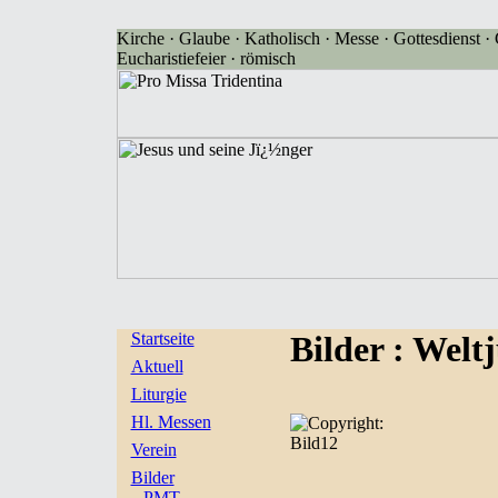
Kirche · Glaube · Katholisch · Messe · Gottesdienst · G
Eucharistiefeier · römisch
Startseite
Bilder
: Welt
Aktuell
Liturgie
Hl. Messen
Bild12
Verein
Bilder
PMT-