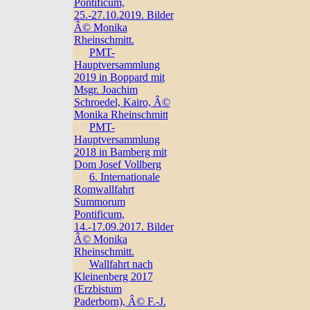
Pontificum,
25.-27.10.2019. Bilder
Â© Monika
Rheinschmitt.
PMT-
Hauptversammlung
2019 in Boppard mit
Msgr. Joachim
Schroedel, Kairo, Â©
Monika Rheinschmitt
PMT-
Hauptversammlung
2018 in Bamberg mit
Dom Josef Vollberg
6. Internationale
Romwallfahrt
Summorum
Pontificum,
14.-17.09.2017. Bilder
Â© Monika
Rheinschmitt.
Wallfahrt nach
Kleinenberg 2017
(Erzbistum
Paderborn), Â© F.-J.