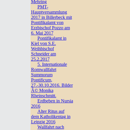
Mehring
PMT-
Hauptversammlung
2017 in Billerbeck mit
Pontifikalamt von
Erzbischof Pozzo am
6. Mai 2017
Pontifikalamt in
Kiel von S.E.
Weihbischof
Schneider am
25.2.2017
5. Internationale
Romwallfahrt
Summorum
Pontificum,
27.-30.10.2016. Bilder
Â© Monika
Rheinschmitt.
Erdbeben in Nursia
2016
Alter Ritus auf
dem Katholikentag in
Leipzig 2016
Wallfahrt nach