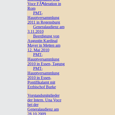
Voce FÃ¶deration in
Rom
PMT-
Hauptversammlung
2011 in Regensburg
Generalaudienz am
3.11.2010
Beerdigung von
Augustin Kardinal
Mayer in Metten am
12. Mai 2010
PMT-
Hauptversammlung
2010 in Essen, Tagung
PMT-
Hauptversammlung
2010 in Essen,
Pontifikalamt mit
Erzbischof Burke
Vorstandsmitglieder
der Intern. Una Voce
bei der
Generalaudienz am
28.10.2009