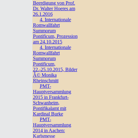
Beerdigung von Prof.
Dr. Walter Hoeres am
26.1.2016
4. Internationale
Romwallfahrt
Summorum
Pontificum, Prozession
am 24.10.2015
4. Internationale
Romwallfahrt
Summorum
Pontificum,
22.-25.10.2015, Bilder
Â© Monika
Rheinschmitt
PMT-
Hauptversammlung
2015 in Frankfurt-
Schwanheim,
Pontifikalamt mit
Kardinal Burke
PMT-
Hauptversammlung
2014 in Aachen:
Karlsmesse