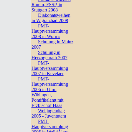
Ramm, FSSP, in
Stuttgart 2008
Diakonatsweihen
in Wigratzbad 2008
PMT-
Hauptversammlung
2008 in Worms
Schulung in Mainz
2007
Schulung in
Herzogenrath 2007
PMT-
Hauptversammlung
2007 in Kevelaer
PMT-
Hauptversammlung
2006 in Ulm-
Wiblingen,
Pontifikalamt mit
Erzbischof Haas
Weltjugendtag
2005 - Juventutem
PMT-
Hauptversammlung
2005 in WalldÃ¼rn,