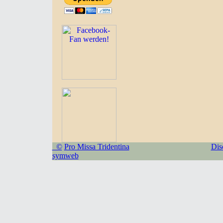
©
Pro Missa Tridentina
Dis
symweb