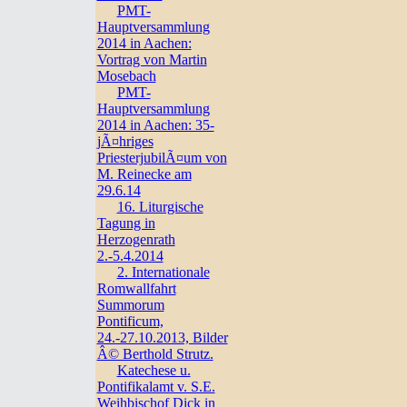
PMT-
Hauptversammlung
2014 in Aachen:
Vortrag von Martin
Mosebach
PMT-
Hauptversammlung
2014 in Aachen: 35-
jÃ¤hriges
PriesterjubilÃ¤um von
M. Reinecke am
29.6.14
16. Liturgische
Tagung in
Herzogenrath
2.-5.4.2014
2. Internationale
Romwallfahrt
Summorum
Pontificum,
24.-27.10.2013, Bilder
Â© Berthold Strutz.
Katechese u.
Pontifikalamt v. S.E.
Weihbischof Dick in