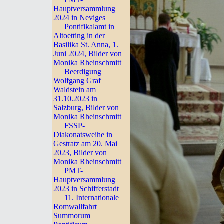
Hauptversammlung
2024 in Neviges
Pontifikalamt in
Altoetting in der
Basilika St. Anna, 1.
Juni 2024, Bilder von
Monika Rheinschmitt
Beerdigung
Wolfgang Graf
Waldstein am
31.10.2023 in
Salzburg, Bilder von
Monika Rheinschmitt
FSSP-
Diakonatsweihe in
Gestratz am 20. Mai
2023, Bilder von
Monika Rheinschmitt
PMT-
Hauptversammlung
2023 in Schifferstadt
11. Internationale
Romwallfahrt
Summorum