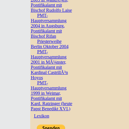
Pontifikalamt mit
Bischof Rudolfo Laise
PMT-
Hauptversammlung
2004 in Augsburg,
Pontifikalamt mit
Bischof Rifan
Priesterweihe
Berlin Oktober 2004
PMT-
Hauptversammlung
2001 in MÃ¼nster,
Pontifikalamt mit
Kardinal CastrillÃ³n
Hoyos
PMT-
Hauptversammlung
1999 in Weimar,
Pontifikalamt mit
Kard. Ratzinger (heute
Papst Benedikt XVI.)
Lexikon