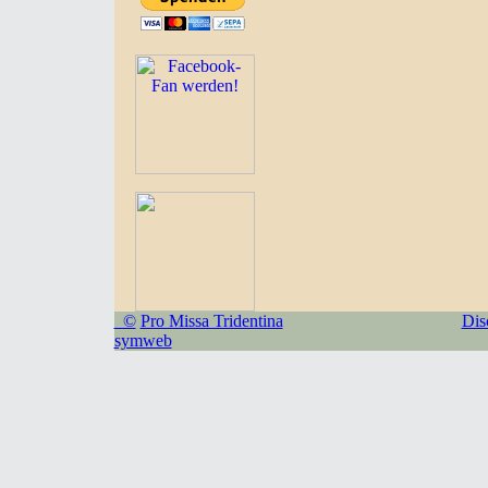
©
Pro Missa Tridentina
Dis
symweb