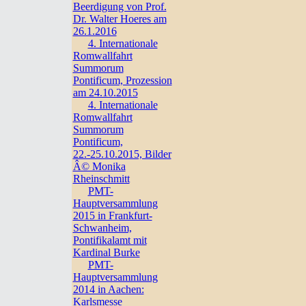
Beerdigung von Prof.
Dr. Walter Hoeres am
26.1.2016
4. Internationale
Romwallfahrt
Summorum
Pontificum, Prozession
am 24.10.2015
4. Internationale
Romwallfahrt
Summorum
Pontificum,
22.-25.10.2015, Bilder
Â© Monika
Rheinschmitt
PMT-
Hauptversammlung
2015 in Frankfurt-
Schwanheim,
Pontifikalamt mit
Kardinal Burke
PMT-
Hauptversammlung
2014 in Aachen:
Karlsmesse