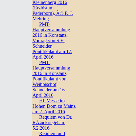
Kleinenberg 2016
(Erzbistum
Paderborn), Â© F.-J.
Mehring
PMT-
Hauptversammlung
2016 in Konstanz,
Vortrag von S.E.
Schneider,
Pontifikalamt am 17.
April 2016
PMT-
Hauptversammlung
2016 in Konstanz,
Pontifikalamt von
Weihbischof
Schneider am 16.
April 2016
Hl. Messe im
Hohen Dom zu Mainz
am 2. April 2016
Requiem von Dr.
RÃ¼ckriegel am
5.2.2016
Requiem und