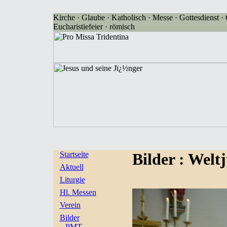
Kirche · Glaube · Katholisch · Messe · Gottesdienst · G
Eucharistiefeier · römisch
Startseite
Bilder
: Welt
Aktuell
Liturgie
Hl. Messen
Verein
Bilder
PMT-