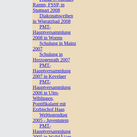
Ramm, FSSP, in
Stuttgart 2008
Diakonatsweihen
in Wigratzbad 2008
PMT-
Hauptversammlung
2008 in Worms
Schulung in Mainz
2007
Schulung in
Herzogenrath 2007
PMT-
Hauptversammlung
2007 in Kevelaer
PMT-
Hauptversammlung
2006 in Ulm-
Wiblingen,
Pontifikalamt mit
Erzbischof Haas
Weltjugendtag
2005 - Juventutem
PMT-
Hauptversammlung
2005 in WalldÃ¼rn,