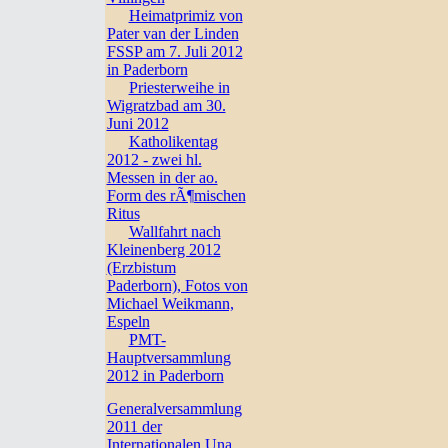
Heimatprimiz von
Pater van der Linden
FSSP am 7. Juli 2012
in Paderborn
Priesterweihe in
Wigratzbad am 30.
Juni 2012
Katholikentag
2012 - zwei hl.
Messen in der ao.
Form des rÃ¶mischen
Ritus
Wallfahrt nach
Kleinenberg 2012
(Erzbistum
Paderborn), Fotos von
Michael Weikmann,
Espeln
PMT-
Hauptversammlung
2012 in Paderborn
Generalversammlung
2011 der
Internationalen Una