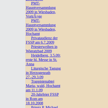
PMT-
Hauptversammlung
2009 in Wiesbaden,
VortrÃ¤ge
PMT-
Hauptversammlung
2009 in Wiesbaden,
Hochamt
Privataudienz der
FSSP am 6.7.2009
Priesterweihen in
Wigratzbad 2009
Heidelberg, 3.5.09:
erste hl. Messe in St.
Anna
Liturgische Tagung
in Herzogenrath
27.-29.3.09
Trappistenabtei
Maria- wald, Hochamt
am 11.1.09
20-Jahrfeier FSSP
in Rom am
18.10.2008
Primiz P. Michael