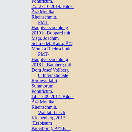
Pontificum,
25.-27.10.2019. Bilder
Â© Monika
Rheinschmitt.
PMT-
Hauptversammlung
2019 in Boppard mit
Msgr. Joachim
Schroedel, Kairo, Â©
Monika Rheinschmitt
PMT-
Hauptversammlung
2018 in Bamberg mit
Dom Josef Vollberg
6. Internationale
Romwallfahrt
Summorum
Pontificum,
14.-17.09.2017. Bilder
Â© Monika
Rheinschmitt.
Wallfahrt nach
Kleinenberg 2017
(Erzbistum
Paderborn), Â© F.-J.