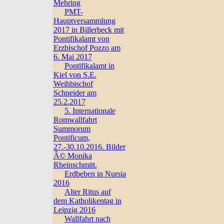
Mehring
PMT-
Hauptversammlung
2017 in Billerbeck mit
Pontifikalamt von
Erzbischof Pozzo am
6. Mai 2017
Pontifikalamt in
Kiel von S.E.
Weihbischof
Schneider am
25.2.2017
5. Internationale
Romwallfahrt
Summorum
Pontificum,
27.-30.10.2016. Bilder
Â© Monika
Rheinschmitt.
Erdbeben in Nursia
2016
Alter Ritus auf
dem Katholikentag in
Leipzig 2016
Wallfahrt nach