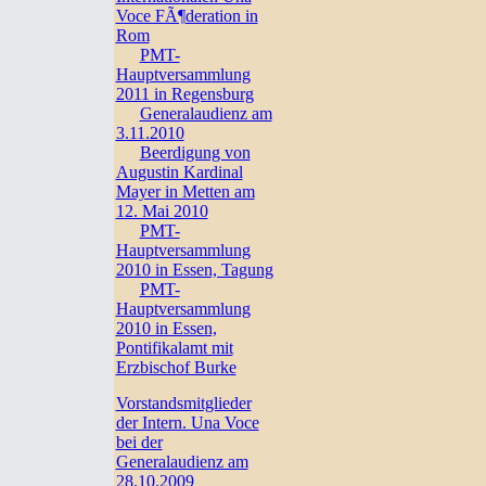
Voce FÃ¶deration in
Rom
PMT-
Hauptversammlung
2011 in Regensburg
Generalaudienz am
3.11.2010
Beerdigung von
Augustin Kardinal
Mayer in Metten am
12. Mai 2010
PMT-
Hauptversammlung
2010 in Essen, Tagung
PMT-
Hauptversammlung
2010 in Essen,
Pontifikalamt mit
Erzbischof Burke
Vorstandsmitglieder
der Intern. Una Voce
bei der
Generalaudienz am
28.10.2009