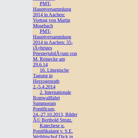
PMT-
Hauptversammlung
2014 in Aachen:
Vortrag von Martin
Mosebach
PMT-
Hauptversammlung
2014 in Aachen: 35-
jÃ¤hriges
PriesterjubilÃ¤um von
M. Reinecke am
29.6.14
16. Liturgische
Tagung in
Herzogenrath
2.-5.4.2014
2. Internationale
Romwallfahrt
Summorum
Pontificum,
24.-27.10.2013, Bilder
Â© Berthold Strutz.
Katechese u.
Pontifikalamt v. S.E.
Weihbischof Dick in