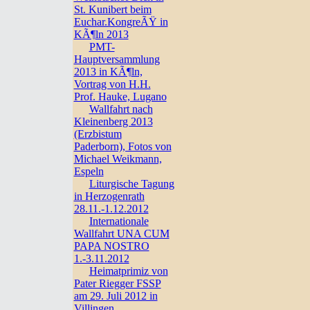
St. Kunibert beim
Euchar.KongreÃŸ in
KÃ¶ln 2013
PMT-
Hauptversammlung
2013 in KÃ¶ln,
Vortrag von H.H.
Prof. Hauke, Lugano
Wallfahrt nach
Kleinenberg 2013
(Erzbistum
Paderborn), Fotos von
Michael Weikmann,
Espeln
Liturgische Tagung
in Herzogenrath
28.11.-1.12.2012
Internationale
Wallfahrt UNA CUM
PAPA NOSTRO
1.-3.11.2012
Heimatprimiz von
Pater Riegger FSSP
am 29. Juli 2012 in
Villingen