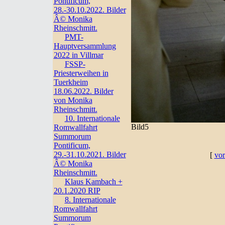
Pontificum,
28.-30.10.2022. Bilder
Â© Monika
Rheinschmitt.
PMT-
Hauptversammlung
2022 in Villmar
FSSP-
Priesterweihen in
Tuerkheim
18.06.2022. Bilder
von Monika
Rheinschmitt.
10. Internationale
Bild5
Romwallfahrt
Summorum
Pontificum,
29.-31.10.2021. Bilder
[
vor
Â© Monika
Rheinschmitt.
Klaus Kambach +
20.1.2020 RIP
8. Internationale
Romwallfahrt
Summorum