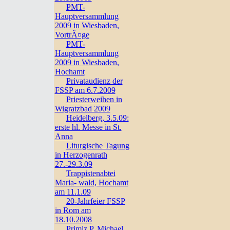
PMT-
Hauptversammlung
2009 in Wiesbaden,
VortrÃ¤ge
PMT-
Hauptversammlung
2009 in Wiesbaden,
Hochamt
Privataudienz der
FSSP am 6.7.2009
Priesterweihen in
Wigratzbad 2009
Heidelberg, 3.5.09:
erste hl. Messe in St.
Anna
Liturgische Tagung
in Herzogenrath
27.-29.3.09
Trappistenabtei
Maria- wald, Hochamt
am 11.1.09
20-Jahrfeier FSSP
in Rom am
18.10.2008
Primiz P. Michael