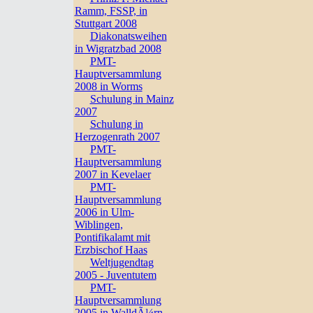
Ramm, FSSP, in
Stuttgart 2008
Diakonatsweihen
in Wigratzbad 2008
PMT-
Hauptversammlung
2008 in Worms
Schulung in Mainz
2007
Schulung in
Herzogenrath 2007
PMT-
Hauptversammlung
2007 in Kevelaer
PMT-
Hauptversammlung
2006 in Ulm-
Wiblingen,
Pontifikalamt mit
Erzbischof Haas
Weltjugendtag
2005 - Juventutem
PMT-
Hauptversammlung
2005 in WalldÃ¼rn,