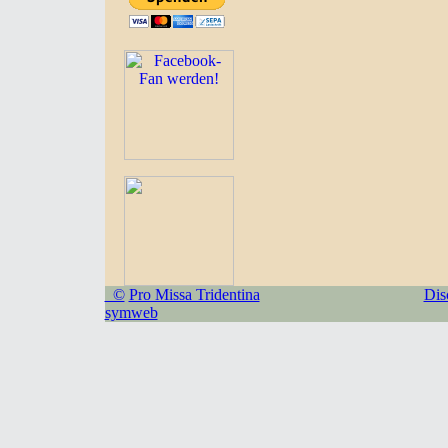
©
Pro Missa Tridentina
Dis
symweb