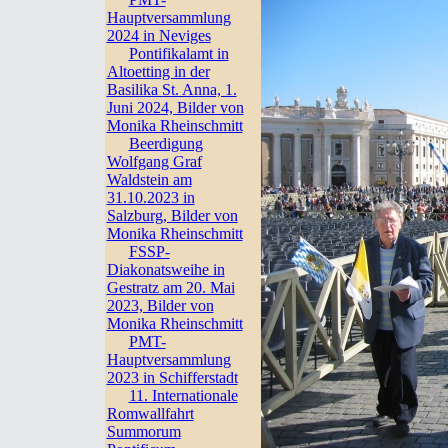
Hauptversammlung
2024 in Neviges
Pontifikalamt in
Altoetting in der
Basilika St. Anna, 1.
Juni 2024, Bilder von
Monika Rheinschmitt
Beerdigung
Wolfgang Graf
Waldstein am
31.10.2023 in
Salzburg, Bilder von
Monika Rheinschmitt
FSSP-
Diakonatsweihe in
Gestratz am 20. Mai
2023, Bilder von
Monika Rheinschmitt
PMT-
Hauptversammlung
2023 in Schifferstadt
11. Internationale
Romwallfahrt
Summorum