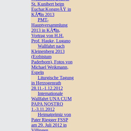
St. Kunibert beim
Euchar.KongreÃŸ in
KÃ¶ln 2013
PMT-
Hauptversammlung
2013 in KÃ¶ln,
Vortrag von H.H.
Prof. Hauke, Lugano
Wallfahrt nach
Kleinenberg 2013
(Erzbistum
Paderborn), Fotos von
Michael Weikmann,
Espeln
Liturgische Tagung
in Herzogenrath
28.11.-1.12.2012
Internationale
Wallfahrt UNA CUM
PAPA NOSTRO
1.-3.11.2012
Heimatprimiz von
Pater Riegger FSSP
am 29. Juli 2012 in
Villingen