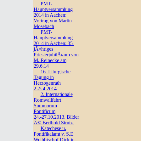
PMT-
Hauptversammlung
2014 in Aachen:
Vortrag von Martin
Mosebach
PMT-
Hauptversammlung
2014 in Aachen: 35-
jÃ¤hriges
PriesterjubilÃ¤um von
M. Reinecke am
29.6.14
16. Liturgische
Tagung in
Herzogenrath
2.-5.4.2014
2. Internationale
Romwallfahrt
Summorum
Pontificum,
24.-27.10.2013, Bilder
Â© Berthold Strutz.
Katechese u.
Pontifikalamt v. S.E.
Weihbischof Dick in