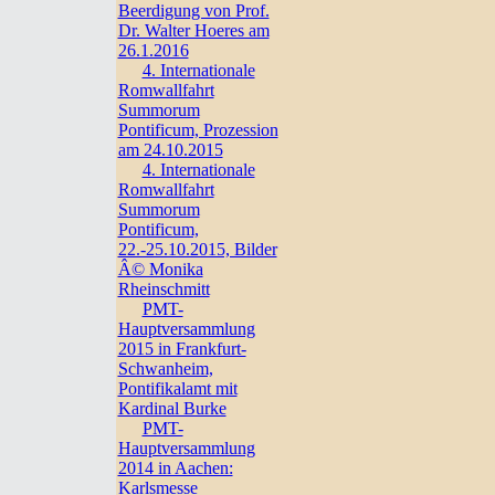
Beerdigung von Prof.
Dr. Walter Hoeres am
26.1.2016
4. Internationale
Romwallfahrt
Summorum
Pontificum, Prozession
am 24.10.2015
4. Internationale
Romwallfahrt
Summorum
Pontificum,
22.-25.10.2015, Bilder
Â© Monika
Rheinschmitt
PMT-
Hauptversammlung
2015 in Frankfurt-
Schwanheim,
Pontifikalamt mit
Kardinal Burke
PMT-
Hauptversammlung
2014 in Aachen:
Karlsmesse