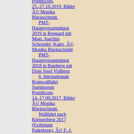
Pontificum,
25.-27.10.2019. Bilder
Â© Monika
Rheinschmitt.
PMT-
Hauptversammlung
2019 in Boppard mit
Msgr. Joachim
Schroedel, Kairo, Â©
Monika Rheinschmitt
PMT-
Hauptversammlung
2018 in Bamberg mit
Dom Josef Vollberg
6. Internationale
Romwallfahrt
Summorum
Pontificum,
14.-17.09.2017. Bilder
Â© Monika
Rheinschmitt.
Wallfahrt nach
Kleinenberg 2017
(Erzbistum
Paderborn), Â© F.-J.