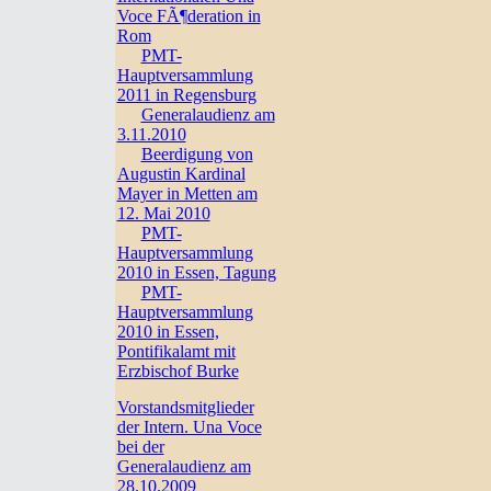
Voce FÃ¶deration in
Rom
PMT-
Hauptversammlung
2011 in Regensburg
Generalaudienz am
3.11.2010
Beerdigung von
Augustin Kardinal
Mayer in Metten am
12. Mai 2010
PMT-
Hauptversammlung
2010 in Essen, Tagung
PMT-
Hauptversammlung
2010 in Essen,
Pontifikalamt mit
Erzbischof Burke
Vorstandsmitglieder
der Intern. Una Voce
bei der
Generalaudienz am
28.10.2009