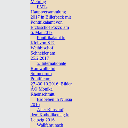
Mehring
PMT-
Hauptversammlung
2017 in Billerbeck mit
Pontifikalamt von
Erzbischof Pozzo am
6. Mai 2017
Pontifikalamt in
Kiel von S.E.
Weihbischof
Schneider am
25.2.2017
5. Internationale
Romwallfahrt
Summorum
Pontificum,
27.-30.10.2016. Bilder
Â© Monika
Rheinschmitt.
Erdbeben in Nursia
2016
Alter Ritus auf
dem Katholikentag in
Leipzig 2016
Wallfahrt nach