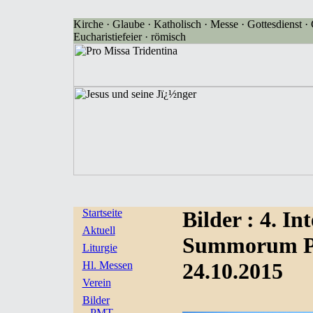
Kirche · Glaube · Katholisch · Messe · Gottesdienst · G
Eucharistiefeier · römisch
Startseite
Bilder
: 4. I
Aktuell
Summorum Po
Liturgie
24.10.2015
Hl. Messen
Verein
Bilder
PMT-