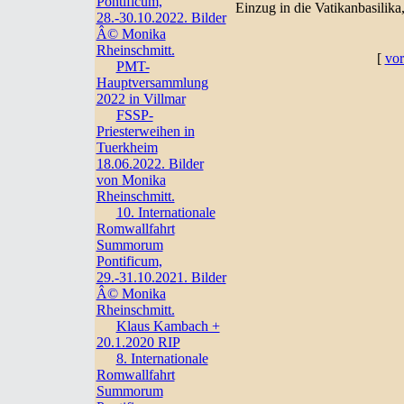
Pontificum,
Einzug in die Vatikanbasilika
28.-30.10.2022. Bilder
Â© Monika
Rheinschmitt.
[
vor
PMT-
Hauptversammlung
2022 in Villmar
FSSP-
Priesterweihen in
Tuerkheim
18.06.2022. Bilder
von Monika
Rheinschmitt.
10. Internationale
Romwallfahrt
Summorum
Pontificum,
29.-31.10.2021. Bilder
Â© Monika
Rheinschmitt.
Klaus Kambach +
20.1.2020 RIP
8. Internationale
Romwallfahrt
Summorum