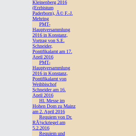
Kleinenberg 2016
(Erzbistum
Paderborn), Â© F.-J.
Mehring
PMT-
Hauptversammlung
2016 in Konstanz,
Vortrag von S.E.
Schneider,
Pontifikalamt am 17.
April 2016
PMT-
Hauptversammlung
2016 in Konstanz,
Pontifikalamt von
Weihbischof
Schneider am 16.
April 2016
Hl. Messe im
Hohen Dom zu Mainz
am 2. April 2016
Requiem von Dr.
RÃ¼ckriegel am
5.2.2016
Requiem und