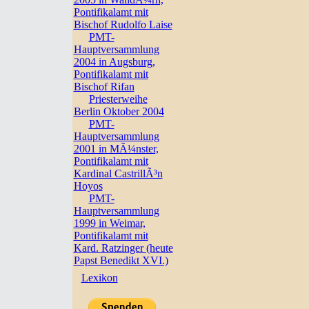
Pontifikalamt mit
Bischof Rudolfo Laise
PMT-
Hauptversammlung
2004 in Augsburg,
Pontifikalamt mit
Bischof Rifan
Priesterweihe
Berlin Oktober 2004
PMT-
Hauptversammlung
2001 in MÃ¼nster,
Pontifikalamt mit
Kardinal CastrillÃ³n
Hoyos
PMT-
Hauptversammlung
1999 in Weimar,
Pontifikalamt mit
Kard. Ratzinger (heute
Papst Benedikt XVI.)
Lexikon