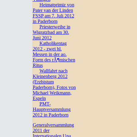
Heimatprimiz von
Pater van der Linden
FSSP am 7. Juli 2012
in Paderborn
Priesterweihe in
Wigratzbad am 30.
Juni 2012
Katholikentag
2012 - zwei hl.
Messen in der ao.
Form des rÃ¶mischen
Ritus
Wallfahrt nach
Kleinenberg 2012
(Erzbistum
Paderborn), Fotos von
Michael Weikmann,
Espeln
PMT-
Hauptversammlung
2012 in Paderborn
Generalversammlung
2011 der
Internationalen Una