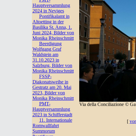
Hauptversammlung
2024 in Neviges
Pontifikalamt in
Altoetting in der
Basilika St. Anna, 1.
Juni 2024, Bilder von
Monika Rheinschmitt
Beerdigung
Wolfgang Graf
Waldstein am
31.10.2023 in
Salzburg, Bilder von
Monika Rheinschmitt
FSSP-
Diakonatsweihe in
Gestratz am 20. Mai
2023, Bilder von
Monika Rheinschmitt
PMT-
Via della Conciliazione © Ga
Hauptversammlung
2023 in Schifferstadt
11. Internationale
[
vor
Romwallfahrt
Summorum