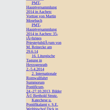
PMT-
Hauptversammlung
2014 in Aachen:
Vortrag von Martin
Mosebach
PMT-
Hauptversammlung
2014 in Aachen: 35-
jÃ¤hriges
PriesterjubilÃ¤um von
M. Reinecke am
29.6.14
16. Liturgische
Tagung in
Herzogenrath
2.-5.4.2014
2. Internationale
Romwallfahrt
Summorum
Pontificum,
24.-27.10.2013, Bilder
Â© Berthold Strutz.
Katechese u.
Pontifikalamt v. S.E.
Weihbischof Dick in