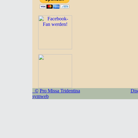
©
Pro Missa Tridentina
Dis
symweb