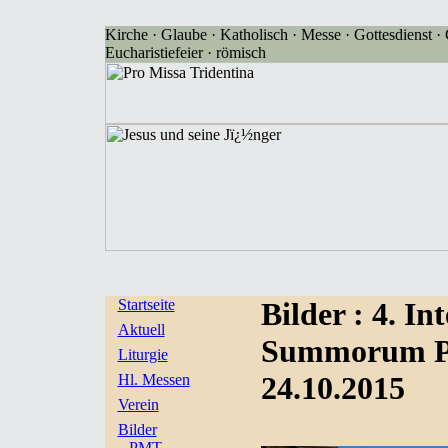
Kirche · Glaube · Katholisch · Messe · Gottesdienst · G
Eucharistiefeier · römisch
Startseite
Bilder
: 4. I
Aktuell
Summorum Po
Liturgie
24.10.2015
Hl. Messen
Verein
Bilder
PMT-