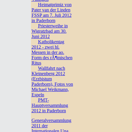
Heimatprimiz von
Pater van der Linden
FSSP am 7. Juli 2012
in Paderborn
Priesterweihe in
Wigratzbad am 30.
Juni 2012
Katholikentag
2012 - zwei hl.
Messen in der ao.
Form des rÃ¶mischen
Ritus
Wallfahrt nach
Kleinenberg 2012
(Erzbistum
Paderborn), Fotos von
Michael Weikmann,
Espeln
PMT-
Hauptversammlung
2012 in Paderborn
Generalversammlung
2011 der
Internationalen Una