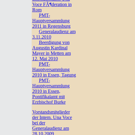
Voce FÃ¶deration in
Rom
PMT-
Hauptversammlung
2011 in Regensburg
Generalaudienz am
3.11.2010
Beerdigung von
Augustin Kardinal
Mayer in Metten am
12. Mai 2010
PMT-
Hauptversammlung
2010 in Essen, Tagung
PMT-
Hauptversammlung
2010 in Essen,
Pontifikalamt mit
Erzbischof Burke
Vorstandsmitglieder
der Intern. Una Voce
bei der
Generalaudienz am
28.10.2009