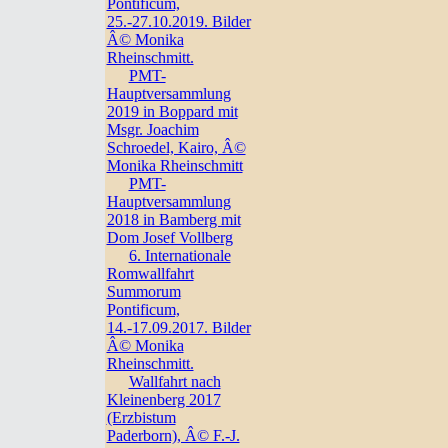
Pontificum,
25.-27.10.2019. Bilder
Â© Monika
Rheinschmitt.
PMT-
Hauptversammlung
2019 in Boppard mit
Msgr. Joachim
Schroedel, Kairo, Â©
Monika Rheinschmitt
PMT-
Hauptversammlung
2018 in Bamberg mit
Dom Josef Vollberg
6. Internationale
Romwallfahrt
Summorum
Pontificum,
14.-17.09.2017. Bilder
Â© Monika
Rheinschmitt.
Wallfahrt nach
Kleinenberg 2017
(Erzbistum
Paderborn), Â© F.-J.