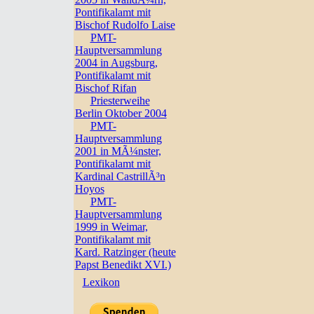
Pontifikalamt mit
Bischof Rudolfo Laise
PMT-
Hauptversammlung
2004 in Augsburg,
Pontifikalamt mit
Bischof Rifan
Priesterweihe
Berlin Oktober 2004
PMT-
Hauptversammlung
2001 in MÃ¼nster,
Pontifikalamt mit
Kardinal CastrillÃ³n
Hoyos
PMT-
Hauptversammlung
1999 in Weimar,
Pontifikalamt mit
Kard. Ratzinger (heute
Papst Benedikt XVI.)
Lexikon