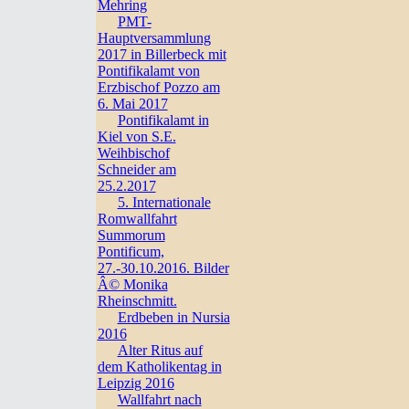
Mehring
PMT-
Hauptversammlung
2017 in Billerbeck mit
Pontifikalamt von
Erzbischof Pozzo am
6. Mai 2017
Pontifikalamt in
Kiel von S.E.
Weihbischof
Schneider am
25.2.2017
5. Internationale
Romwallfahrt
Summorum
Pontificum,
27.-30.10.2016. Bilder
Â© Monika
Rheinschmitt.
Erdbeben in Nursia
2016
Alter Ritus auf
dem Katholikentag in
Leipzig 2016
Wallfahrt nach