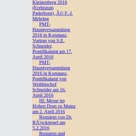
Kleinenberg 2016
(Erzbistum
Paderborn), Â© F.-J.
Mehring
PMT-
Hauptversammlung
2016 in Konstanz,
Vortrag von S.E.
Schneider,
Pontifikalamt am 17.
April 2016
PMT-
Hauptversammlung
2016 in Konstanz,
Pontifikalamt von
Weihbischof
Schneider am 16.
April 2016
Hl. Messe im
Hohen Dom zu Mainz
am 2. April 2016
Requiem von Dr.
RÃ¼ckriegel am
5.2.2016
Requiem und