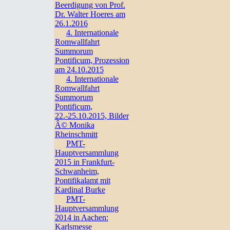
Beerdigung von Prof.
Dr. Walter Hoeres am
26.1.2016
4. Internationale
Romwallfahrt
Summorum
Pontificum, Prozession
am 24.10.2015
4. Internationale
Romwallfahrt
Summorum
Pontificum,
22.-25.10.2015, Bilder
Â© Monika
Rheinschmitt
PMT-
Hauptversammlung
2015 in Frankfurt-
Schwanheim,
Pontifikalamt mit
Kardinal Burke
PMT-
Hauptversammlung
2014 in Aachen:
Karlsmesse