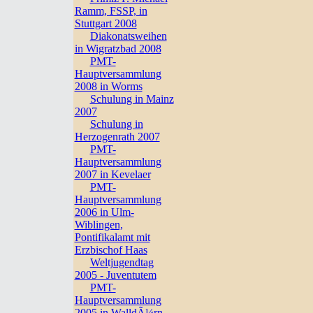
Ramm, FSSP, in
Stuttgart 2008
Diakonatsweihen
in Wigratzbad 2008
PMT-
Hauptversammlung
2008 in Worms
Schulung in Mainz
2007
Schulung in
Herzogenrath 2007
PMT-
Hauptversammlung
2007 in Kevelaer
PMT-
Hauptversammlung
2006 in Ulm-
Wiblingen,
Pontifikalamt mit
Erzbischof Haas
Weltjugendtag
2005 - Juventutem
PMT-
Hauptversammlung
2005 in WalldÃ¼rn,