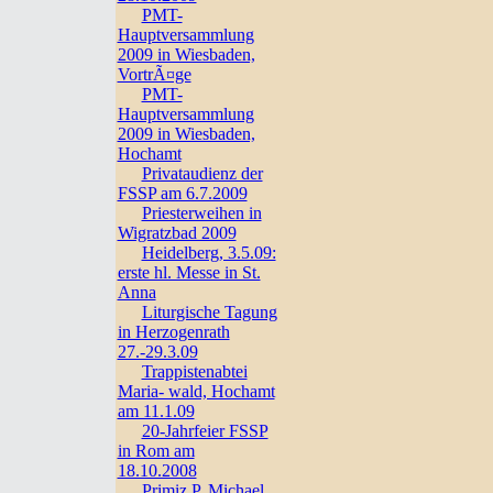
PMT-
Hauptversammlung
2009 in Wiesbaden,
VortrÃ¤ge
PMT-
Hauptversammlung
2009 in Wiesbaden,
Hochamt
Privataudienz der
FSSP am 6.7.2009
Priesterweihen in
Wigratzbad 2009
Heidelberg, 3.5.09:
erste hl. Messe in St.
Anna
Liturgische Tagung
in Herzogenrath
27.-29.3.09
Trappistenabtei
Maria- wald, Hochamt
am 11.1.09
20-Jahrfeier FSSP
in Rom am
18.10.2008
Primiz P. Michael