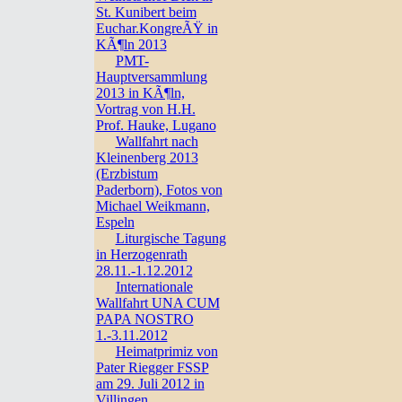
St. Kunibert beim
Euchar.KongreÃŸ in
KÃ¶ln 2013
PMT-
Hauptversammlung
2013 in KÃ¶ln,
Vortrag von H.H.
Prof. Hauke, Lugano
Wallfahrt nach
Kleinenberg 2013
(Erzbistum
Paderborn), Fotos von
Michael Weikmann,
Espeln
Liturgische Tagung
in Herzogenrath
28.11.-1.12.2012
Internationale
Wallfahrt UNA CUM
PAPA NOSTRO
1.-3.11.2012
Heimatprimiz von
Pater Riegger FSSP
am 29. Juli 2012 in
Villingen