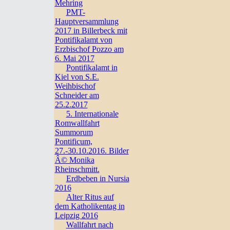
Mehring
PMT-
Hauptversammlung
2017 in Billerbeck mit
Pontifikalamt von
Erzbischof Pozzo am
6. Mai 2017
Pontifikalamt in
Kiel von S.E.
Weihbischof
Schneider am
25.2.2017
5. Internationale
Romwallfahrt
Summorum
Pontificum,
27.-30.10.2016. Bilder
Â© Monika
Rheinschmitt.
Erdbeben in Nursia
2016
Alter Ritus auf
dem Katholikentag in
Leipzig 2016
Wallfahrt nach