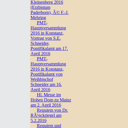
Kleinenberg 2016
(Erzbistum
Paderborn), Â© F.-J.
Mehring
PMT-
Hauptversammlung
2016 in Konstanz,
Vortrag von S.E.
Schneider,
Pontifikalamt am 17.
April 2016
PMT-
Hauptversammlung
2016 in Konstanz,
Pontifikalamt von
Weihbischof
Schneider am 16.
April 2016
Hl. Messe im
Hohen Dom zu Mainz
am 2. April 2016
Requiem von Dr.
RÃ¼ckriegel am
5.2.2016
Requiem und