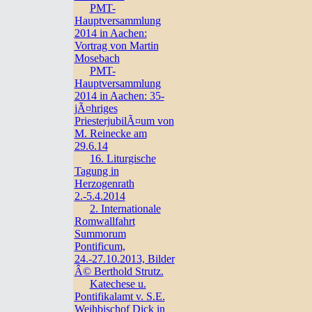
PMT-
Hauptversammlung
2014 in Aachen:
Vortrag von Martin
Mosebach
PMT-
Hauptversammlung
2014 in Aachen: 35-
jÃ¤hriges
PriesterjubilÃ¤um von
M. Reinecke am
29.6.14
16. Liturgische
Tagung in
Herzogenrath
2.-5.4.2014
2. Internationale
Romwallfahrt
Summorum
Pontificum,
24.-27.10.2013, Bilder
Â© Berthold Strutz.
Katechese u.
Pontifikalamt v. S.E.
Weihbischof Dick in