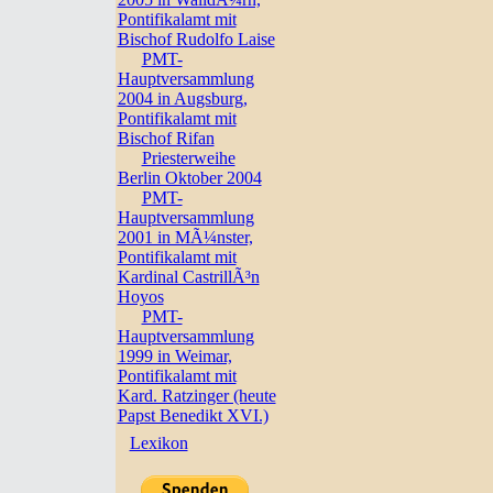
Pontifikalamt mit
Bischof Rudolfo Laise
PMT-
Hauptversammlung
2004 in Augsburg,
Pontifikalamt mit
Bischof Rifan
Priesterweihe
Berlin Oktober 2004
PMT-
Hauptversammlung
2001 in MÃ¼nster,
Pontifikalamt mit
Kardinal CastrillÃ³n
Hoyos
PMT-
Hauptversammlung
1999 in Weimar,
Pontifikalamt mit
Kard. Ratzinger (heute
Papst Benedikt XVI.)
Lexikon