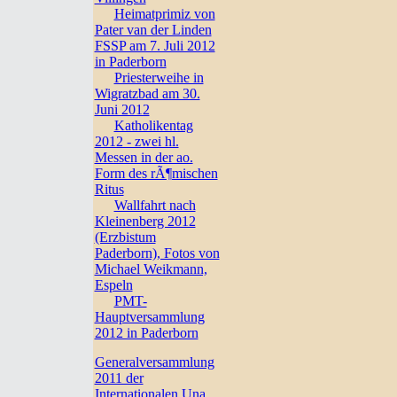
Heimatprimiz von
Pater van der Linden
FSSP am 7. Juli 2012
in Paderborn
Priesterweihe in
Wigratzbad am 30.
Juni 2012
Katholikentag
2012 - zwei hl.
Messen in der ao.
Form des rÃ¶mischen
Ritus
Wallfahrt nach
Kleinenberg 2012
(Erzbistum
Paderborn), Fotos von
Michael Weikmann,
Espeln
PMT-
Hauptversammlung
2012 in Paderborn
Generalversammlung
2011 der
Internationalen Una