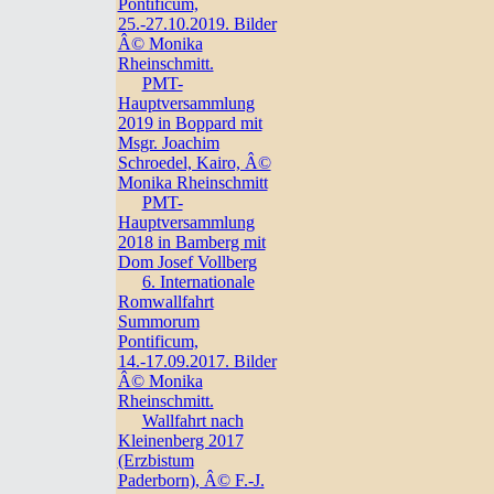
Pontificum,
25.-27.10.2019. Bilder
Â© Monika
Rheinschmitt.
PMT-
Hauptversammlung
2019 in Boppard mit
Msgr. Joachim
Schroedel, Kairo, Â©
Monika Rheinschmitt
PMT-
Hauptversammlung
2018 in Bamberg mit
Dom Josef Vollberg
6. Internationale
Romwallfahrt
Summorum
Pontificum,
14.-17.09.2017. Bilder
Â© Monika
Rheinschmitt.
Wallfahrt nach
Kleinenberg 2017
(Erzbistum
Paderborn), Â© F.-J.