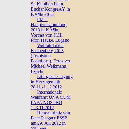
St. Kunibert beim
Euchar.KongreÃŸ in
KÃ¶ln 2013
PMT-
Hauptversammlung
2013 in KÃ¶ln,
Vortrag von H.H.
Prof. Hauke, Lugano
Wallfahrt nach
Kleinenberg 2013
(Erzbistum
Paderborn), Fotos von
Michael Weikmann,
Espeln
Liturgische Tagung
in Herzogenrath
28.11.-1.12.2012
Internationale
Wallfahrt UNA CUM
PAPA NOSTRO
1.-3.11.2012
Heimatprimiz von
Pater Riegger FSSP
am 29. Juli 2012 in
Villingen