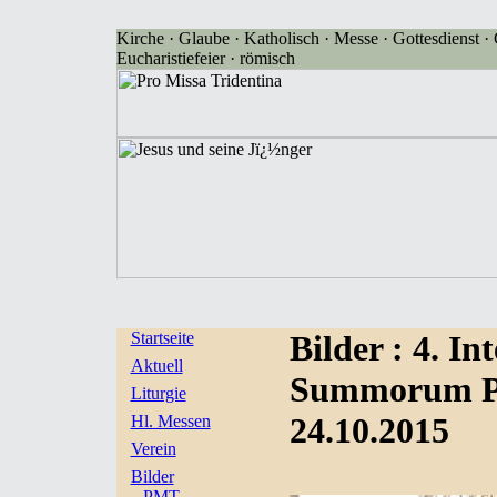
Kirche · Glaube · Katholisch · Messe · Gottesdienst · G
Eucharistiefeier · römisch
Startseite
Bilder
: 4. I
Aktuell
Summorum Po
Liturgie
24.10.2015
Hl. Messen
Verein
Bilder
PMT-