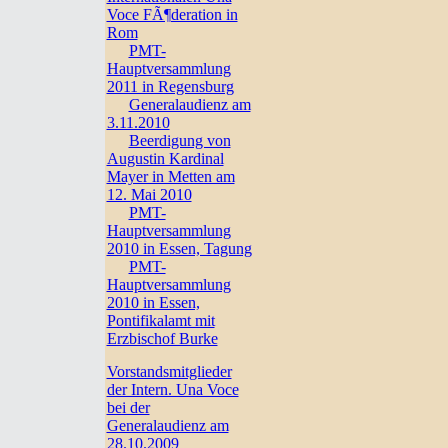
Voce FÃ¶deration in
Rom
PMT-
Hauptversammlung
2011 in Regensburg
Generalaudienz am
3.11.2010
Beerdigung von
Augustin Kardinal
Mayer in Metten am
12. Mai 2010
PMT-
Hauptversammlung
2010 in Essen, Tagung
PMT-
Hauptversammlung
2010 in Essen,
Pontifikalamt mit
Erzbischof Burke
Vorstandsmitglieder
der Intern. Una Voce
bei der
Generalaudienz am
28.10.2009