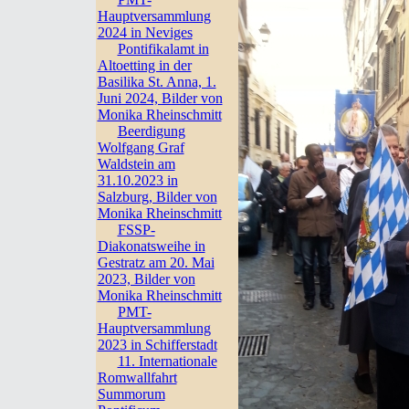
Hauptversammlung
2024 in Neviges
Pontifikalamt in
Altoetting in der
Basilika St. Anna, 1.
Juni 2024, Bilder von
Monika Rheinschmitt
Beerdigung
Wolfgang Graf
Waldstein am
31.10.2023 in
Salzburg, Bilder von
Monika Rheinschmitt
FSSP-
Diakonatsweihe in
Gestratz am 20. Mai
2023, Bilder von
Monika Rheinschmitt
PMT-
Hauptversammlung
2023 in Schifferstadt
11. Internationale
Romwallfahrt
Summorum