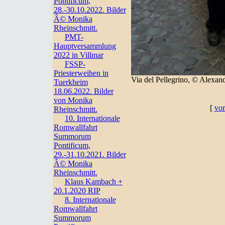
Pontificum,
28.-30.10.2022. Bilder
Â© Monika
Rheinschmitt.
PMT-
Hauptversammlung
2022 in Villmar
FSSP-
Priesterweihen in
Via del Pellegrino, © Alexan
Tuerkheim
18.06.2022. Bilder
von Monika
[
vor
Rheinschmitt.
10. Internationale
Romwallfahrt
Summorum
Pontificum,
29.-31.10.2021. Bilder
Â© Monika
Rheinschmitt.
Klaus Kambach +
20.1.2020 RIP
8. Internationale
Romwallfahrt
Summorum