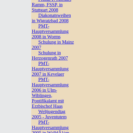
Ramm, FSSP, in
Stuttgart 2008
Diakonatsweihen
in Wigratzbad 2008
PMT-
Hauptversammlung
2008 in Worms
Schulung in Mainz
2007
Schulung in
Herzogenrath 2007
PMT-
Hauptversammlung
2007 in Kevelaer
PMT-
Hauptversammlung
2006 in Ulm-
Wiblingen,
Pontifikalamt mit
Erzbischof Haas
Weltjugendtag
2005 - Juventutem
PMT-
Hauptversammlung
2005 in WalldÃ¼rn,