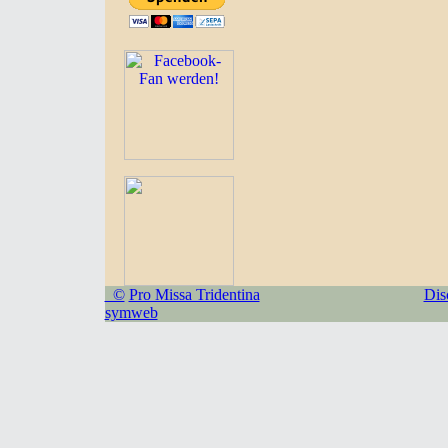
©
Pro Missa Tridentina
Dis
symweb