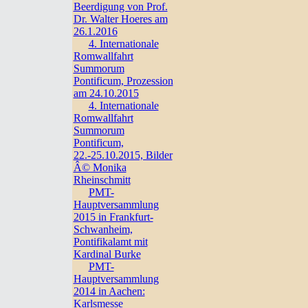
Beerdigung von Prof.
Dr. Walter Hoeres am
26.1.2016
4. Internationale
Romwallfahrt
Summorum
Pontificum, Prozession
am 24.10.2015
4. Internationale
Romwallfahrt
Summorum
Pontificum,
22.-25.10.2015, Bilder
Â© Monika
Rheinschmitt
PMT-
Hauptversammlung
2015 in Frankfurt-
Schwanheim,
Pontifikalamt mit
Kardinal Burke
PMT-
Hauptversammlung
2014 in Aachen:
Karlsmesse