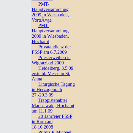
PMT-
Hauptversammlung
2009 in Wiesbaden,
VortrÃ¤ge
PMT-
Hauptversammlung
2009 in Wiesbaden,
Hochamt
Privataudienz der
FSSP am 6.7.2009
Priesterweihen in
Wigratzbad 2009
Heidelberg, 3.5.09:
erste hl. Messe in St.
Anna
Liturgische Tagung
in Herzogenrath
27.-29.3.09
Trappistenabtei
Maria- wald, Hochamt
am 11.1.09
20-Jahrfeier FSSP
in Rom am
18.10.2008
Primiz P. Michael