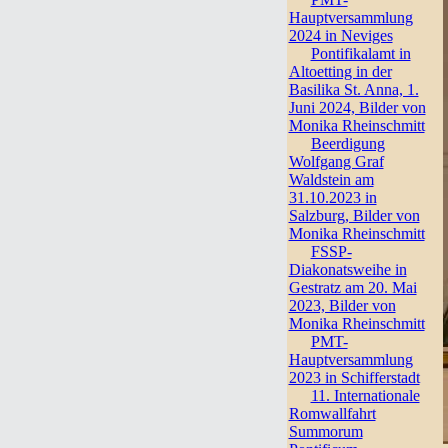
Hauptversammlung
2024 in Neviges
Pontifikalamt in
Altoetting in der
Basilika St. Anna, 1.
Juni 2024, Bilder von
Monika Rheinschmitt
Beerdigung
Wolfgang Graf
Waldstein am
31.10.2023 in
Salzburg, Bilder von
Monika Rheinschmitt
FSSP-
Diakonatsweihe in
Gestratz am 20. Mai
2023, Bilder von
Monika Rheinschmitt
PMT-
Hauptversammlung
2023 in Schifferstadt
11. Internationale
Romwallfahrt
Summorum