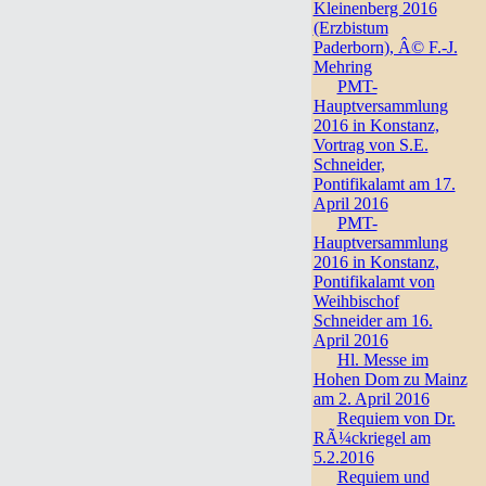
Kleinenberg 2016
(Erzbistum
Paderborn), Â© F.-J.
Mehring
PMT-
Hauptversammlung
2016 in Konstanz,
Vortrag von S.E.
Schneider,
Pontifikalamt am 17.
April 2016
PMT-
Hauptversammlung
2016 in Konstanz,
Pontifikalamt von
Weihbischof
Schneider am 16.
April 2016
Hl. Messe im
Hohen Dom zu Mainz
am 2. April 2016
Requiem von Dr.
RÃ¼ckriegel am
5.2.2016
Requiem und