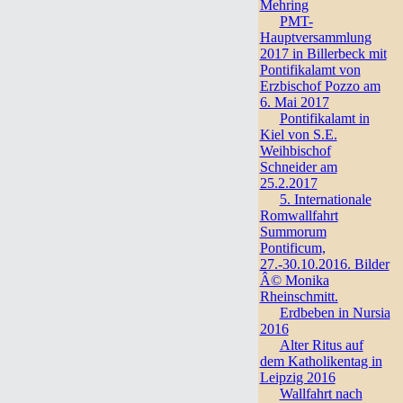
Mehring
PMT-
Hauptversammlung
2017 in Billerbeck mit
Pontifikalamt von
Erzbischof Pozzo am
6. Mai 2017
Pontifikalamt in
Kiel von S.E.
Weihbischof
Schneider am
25.2.2017
5. Internationale
Romwallfahrt
Summorum
Pontificum,
27.-30.10.2016. Bilder
Â© Monika
Rheinschmitt.
Erdbeben in Nursia
2016
Alter Ritus auf
dem Katholikentag in
Leipzig 2016
Wallfahrt nach