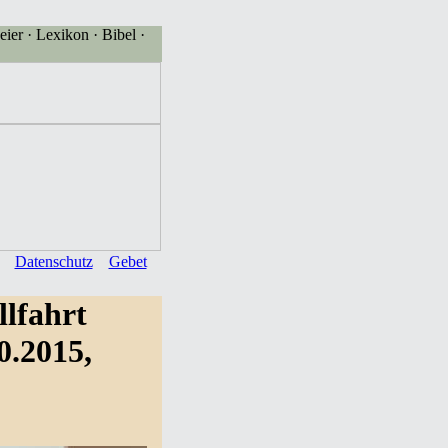
eier · Lexikon · Bibel ·
Datenschutz
Gebet
llfahrt
0.2015,