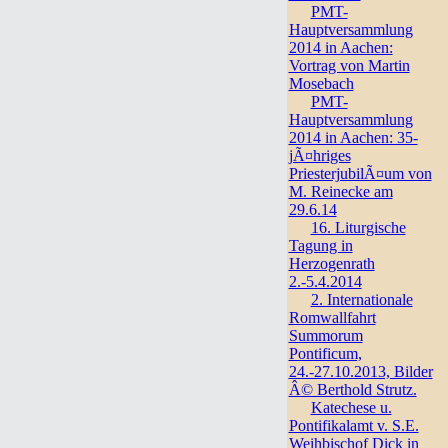
PMT-
Hauptversammlung
2014 in Aachen:
Vortrag von Martin
Mosebach
PMT-
Hauptversammlung
2014 in Aachen: 35-
jÃ¤hriges
PriesterjubilÃ¤um von
M. Reinecke am
29.6.14
16. Liturgische
Tagung in
Herzogenrath
2.-5.4.2014
2. Internationale
Romwallfahrt
Summorum
Pontificum,
24.-27.10.2013, Bilder
Â© Berthold Strutz.
Katechese u.
Pontifikalamt v. S.E.
Weihbischof Dick in