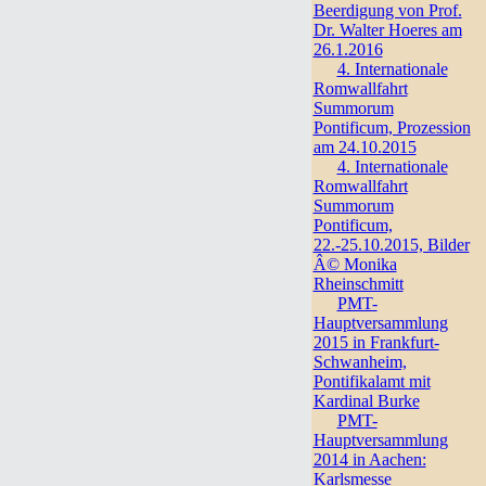
Beerdigung von Prof.
Dr. Walter Hoeres am
26.1.2016
4. Internationale
Romwallfahrt
Summorum
Pontificum, Prozession
am 24.10.2015
4. Internationale
Romwallfahrt
Summorum
Pontificum,
22.-25.10.2015, Bilder
Â© Monika
Rheinschmitt
PMT-
Hauptversammlung
2015 in Frankfurt-
Schwanheim,
Pontifikalamt mit
Kardinal Burke
PMT-
Hauptversammlung
2014 in Aachen:
Karlsmesse