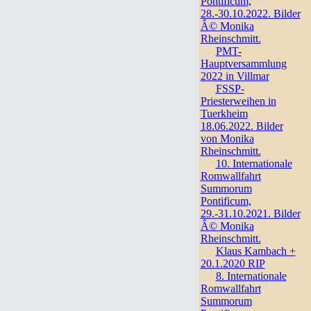
Pontificum,
28.-30.10.2022. Bilder
Â© Monika
Rheinschmitt.
PMT-
Hauptversammlung
2022 in Villmar
FSSP-
Priesterweihen in
Tuerkheim
18.06.2022. Bilder
von Monika
Rheinschmitt.
10. Internationale
Romwallfahrt
Summorum
Pontificum,
29.-31.10.2021. Bilder
Â© Monika
Rheinschmitt.
Klaus Kambach +
20.1.2020 RIP
8. Internationale
Romwallfahrt
Summorum