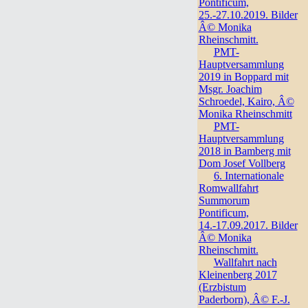
Pontificum,
25.-27.10.2019. Bilder
Â© Monika
Rheinschmitt.
PMT-
Hauptversammlung
2019 in Boppard mit
Msgr. Joachim
Schroedel, Kairo, Â©
Monika Rheinschmitt
PMT-
Hauptversammlung
2018 in Bamberg mit
Dom Josef Vollberg
6. Internationale
Romwallfahrt
Summorum
Pontificum,
14.-17.09.2017. Bilder
Â© Monika
Rheinschmitt.
Wallfahrt nach
Kleinenberg 2017
(Erzbistum
Paderborn), Â© F.-J.