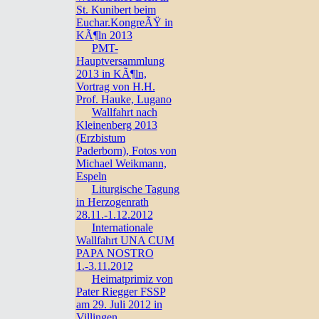
St. Kunibert beim
Euchar.KongreÃŸ in
KÃ¶ln 2013
PMT-
Hauptversammlung
2013 in KÃ¶ln,
Vortrag von H.H.
Prof. Hauke, Lugano
Wallfahrt nach
Kleinenberg 2013
(Erzbistum
Paderborn), Fotos von
Michael Weikmann,
Espeln
Liturgische Tagung
in Herzogenrath
28.11.-1.12.2012
Internationale
Wallfahrt UNA CUM
PAPA NOSTRO
1.-3.11.2012
Heimatprimiz von
Pater Riegger FSSP
am 29. Juli 2012 in
Villingen