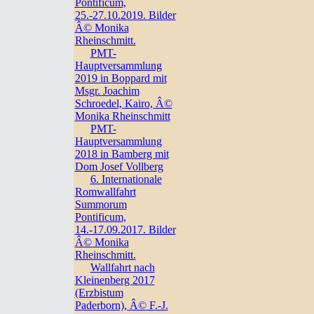
Pontificum,
25.-27.10.2019. Bilder
Â© Monika
Rheinschmitt.
PMT-
Hauptversammlung
2019 in Boppard mit
Msgr. Joachim
Schroedel, Kairo, Â©
Monika Rheinschmitt
PMT-
Hauptversammlung
2018 in Bamberg mit
Dom Josef Vollberg
6. Internationale
Romwallfahrt
Summorum
Pontificum,
14.-17.09.2017. Bilder
Â© Monika
Rheinschmitt.
Wallfahrt nach
Kleinenberg 2017
(Erzbistum
Paderborn), Â© F.-J.