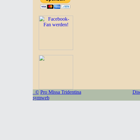
©
Pro Missa Tridentina
Dis
symweb