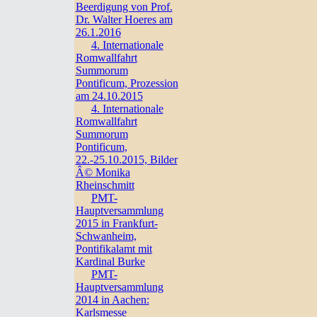
Beerdigung von Prof.
Dr. Walter Hoeres am
26.1.2016
4. Internationale
Romwallfahrt
Summorum
Pontificum, Prozession
am 24.10.2015
4. Internationale
Romwallfahrt
Summorum
Pontificum,
22.-25.10.2015, Bilder
Â© Monika
Rheinschmitt
PMT-
Hauptversammlung
2015 in Frankfurt-
Schwanheim,
Pontifikalamt mit
Kardinal Burke
PMT-
Hauptversammlung
2014 in Aachen:
Karlsmesse