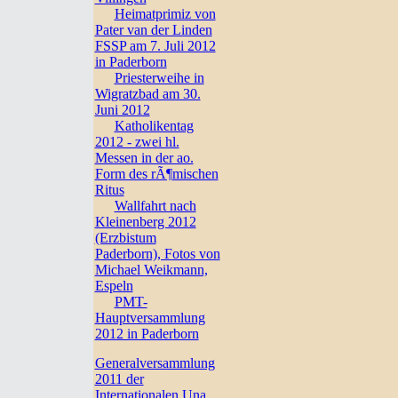
Heimatprimiz von
Pater van der Linden
FSSP am 7. Juli 2012
in Paderborn
Priesterweihe in
Wigratzbad am 30.
Juni 2012
Katholikentag
2012 - zwei hl.
Messen in der ao.
Form des rÃ¶mischen
Ritus
Wallfahrt nach
Kleinenberg 2012
(Erzbistum
Paderborn), Fotos von
Michael Weikmann,
Espeln
PMT-
Hauptversammlung
2012 in Paderborn
Generalversammlung
2011 der
Internationalen Una