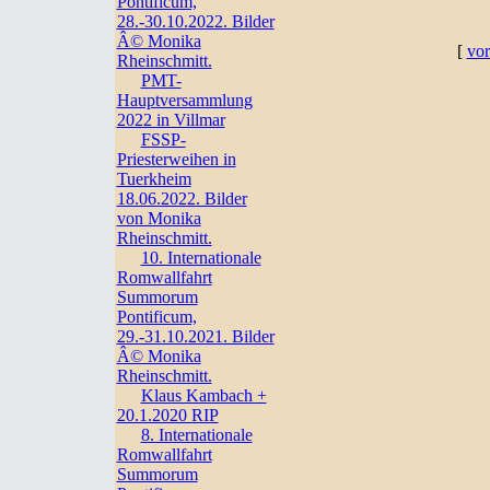
Pontificum,
28.-30.10.2022. Bilder
Â© Monika
[
vor
Rheinschmitt.
PMT-
Hauptversammlung
2022 in Villmar
FSSP-
Priesterweihen in
Tuerkheim
18.06.2022. Bilder
von Monika
Rheinschmitt.
10. Internationale
Romwallfahrt
Summorum
Pontificum,
29.-31.10.2021. Bilder
Â© Monika
Rheinschmitt.
Klaus Kambach +
20.1.2020 RIP
8. Internationale
Romwallfahrt
Summorum