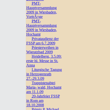
PMT-
Hauptversammlung
2009 in Wiesbaden,
VortrÃ¤ge
PMT-
Hauptversammlung
2009 in Wiesbaden,
Hochamt
Privataudienz der
FSSP am 6.7.2009
Priesterweihen in
Wigratzbad 2009
Heidelberg, 3.5.09:
erste hl. Messe in St.
Anna
Liturgische Tagung
in Herzogenrath
27.-29.3.09
Trappistenabtei
Maria- wald, Hochamt
am 11.1.09
20-Jahrfeier FSSP
in Rom am
18.10.2008
Primiz P. Michael