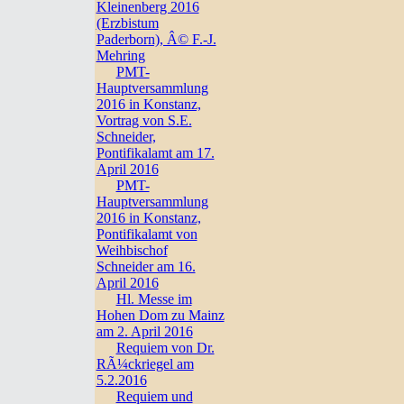
Kleinenberg 2016
(Erzbistum
Paderborn), Â© F.-J.
Mehring
PMT-
Hauptversammlung
2016 in Konstanz,
Vortrag von S.E.
Schneider,
Pontifikalamt am 17.
April 2016
PMT-
Hauptversammlung
2016 in Konstanz,
Pontifikalamt von
Weihbischof
Schneider am 16.
April 2016
Hl. Messe im
Hohen Dom zu Mainz
am 2. April 2016
Requiem von Dr.
RÃ¼ckriegel am
5.2.2016
Requiem und