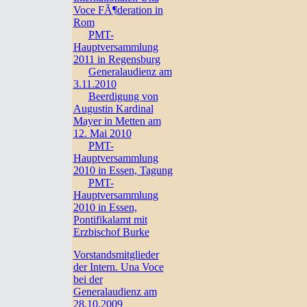
Voce FÃ¶deration in
Rom
PMT-
Hauptversammlung
2011 in Regensburg
Generalaudienz am
3.11.2010
Beerdigung von
Augustin Kardinal
Mayer in Metten am
12. Mai 2010
PMT-
Hauptversammlung
2010 in Essen, Tagung
PMT-
Hauptversammlung
2010 in Essen,
Pontifikalamt mit
Erzbischof Burke
Vorstandsmitglieder
der Intern. Una Voce
bei der
Generalaudienz am
28.10.2009