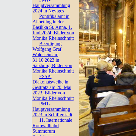
Hauptversammlung
2024 in Neviges
Pontifikalamt in
Altoetting in der
Basilika St. Anna, 1.
Juni 2024, Bilder von
Monika Rheinschmitt
Beerdigung
Wolfgang Graf
Waldstein am
31.10.2023 in
Salzburg, Bilder von
Monika Rheinschmitt
FSSP-
Diakonatsweihe in
Gestratz am 20. Mai
2023, Bilder von
Monika Rheinschmitt
PMT-
Hauptversammlung
2023 in Schifferstadt
11. Internationale
Romwallfahrt
Summorum