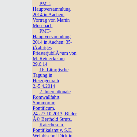
PMT-
Hauptversammlung
2014 in Aachen:
Vortrag von Martin
Mosebach
PMT-
Hauptversammlung
2014 in Aachen: 35-
jÃ¤hriges
PriesterjubilÃ¤um von
M. Reinecke am
29.6.14
16. Liturgische
Tagung in
Herzogenrath
2.-5.4.2014
2. Internationale
Romwallfahrt
Summorum
Pontificum,
24.-27.10.2013, Bilder
Â© Berthold Strutz.
Katechese u.
Pontifikalamt v. S.E.
Weihbischof Dick in