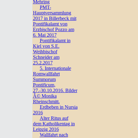
Mehring
PMT-
Hauptversammlung
2017 in Billerbeck mit
Pontifikalamt von
Erzbischof Pozzo am
6. Mai 2017
Pontifikalamt in
Kiel von S.E.
Weihbischof
Schneider am
25.2.2017
5. Internationale
Romwallfahrt
Summorum
Pontificum,
27.-30.10.2016. Bilder
Â© Monika
Rheinschmitt.
Erdbeben in Nursia
2016
Alter Ritus auf
dem Katholikentag in
Leipzig 2016
Wallfahrt nach