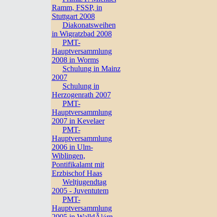
Ramm, FSSP, in
Stuttgart 2008
Diakonatsweihen
in Wigratzbad 2008
PMT-
Hauptversammlung
2008 in Worms
Schulung in Mainz
2007
Schulung in
Herzogenrath 2007
PMT-
Hauptversammlung
2007 in Kevelaer
PMT-
Hauptversammlung
2006 in Ulm-
Wiblingen,
Pontifikalamt mit
Erzbischof Haas
Weltjugendtag
2005 - Juventutem
PMT-
Hauptversammlung
2005 in WalldÃ¼rn,