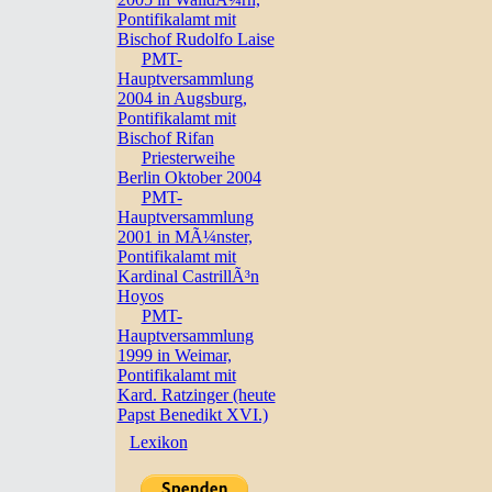
Pontifikalamt mit
Bischof Rudolfo Laise
PMT-
Hauptversammlung
2004 in Augsburg,
Pontifikalamt mit
Bischof Rifan
Priesterweihe
Berlin Oktober 2004
PMT-
Hauptversammlung
2001 in MÃ¼nster,
Pontifikalamt mit
Kardinal CastrillÃ³n
Hoyos
PMT-
Hauptversammlung
1999 in Weimar,
Pontifikalamt mit
Kard. Ratzinger (heute
Papst Benedikt XVI.)
Lexikon