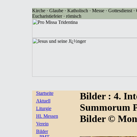
Kirche · Glaube · Katholisch · Messe · Gottesdienst · G
Eucharistiefeier · römisch
Startseite
Bilder
: 4. I
Aktuell
Summorum Pon
Liturgie
Bilder © Mon
Hl. Messen
Verein
Bilder
PMT-