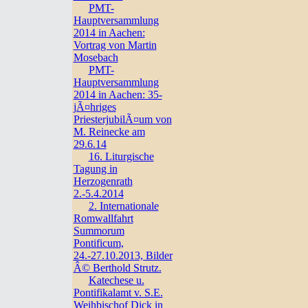
PMT-
Hauptversammlung
2014 in Aachen:
Vortrag von Martin
Mosebach
PMT-
Hauptversammlung
2014 in Aachen: 35-
jÃ¤hriges
PriesterjubilÃ¤um von
M. Reinecke am
29.6.14
16. Liturgische
Tagung in
Herzogenrath
2.-5.4.2014
2. Internationale
Romwallfahrt
Summorum
Pontificum,
24.-27.10.2013, Bilder
Â© Berthold Strutz.
Katechese u.
Pontifikalamt v. S.E.
Weihbischof Dick in