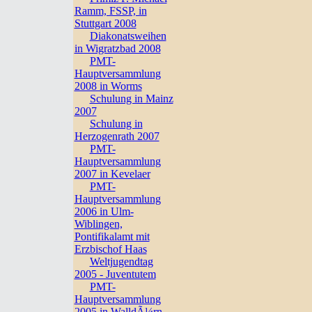
Ramm, FSSP, in
Stuttgart 2008
Diakonatsweihen
in Wigratzbad 2008
PMT-
Hauptversammlung
2008 in Worms
Schulung in Mainz
2007
Schulung in
Herzogenrath 2007
PMT-
Hauptversammlung
2007 in Kevelaer
PMT-
Hauptversammlung
2006 in Ulm-
Wiblingen,
Pontifikalamt mit
Erzbischof Haas
Weltjugendtag
2005 - Juventutem
PMT-
Hauptversammlung
2005 in WalldÃ¼rn,