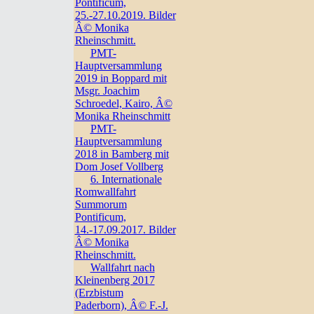
Pontificum,
25.-27.10.2019. Bilder
Â© Monika
Rheinschmitt.
PMT-
Hauptversammlung
2019 in Boppard mit
Msgr. Joachim
Schroedel, Kairo, Â©
Monika Rheinschmitt
PMT-
Hauptversammlung
2018 in Bamberg mit
Dom Josef Vollberg
6. Internationale
Romwallfahrt
Summorum
Pontificum,
14.-17.09.2017. Bilder
Â© Monika
Rheinschmitt.
Wallfahrt nach
Kleinenberg 2017
(Erzbistum
Paderborn), Â© F.-J.