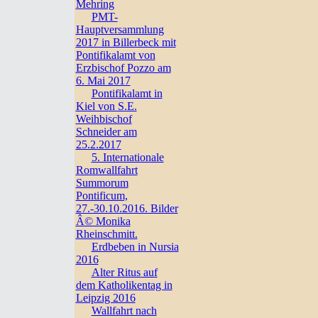
Mehring
PMT-
Hauptversammlung
2017 in Billerbeck mit
Pontifikalamt von
Erzbischof Pozzo am
6. Mai 2017
Pontifikalamt in
Kiel von S.E.
Weihbischof
Schneider am
25.2.2017
5. Internationale
Romwallfahrt
Summorum
Pontificum,
27.-30.10.2016. Bilder
Â© Monika
Rheinschmitt.
Erdbeben in Nursia
2016
Alter Ritus auf
dem Katholikentag in
Leipzig 2016
Wallfahrt nach