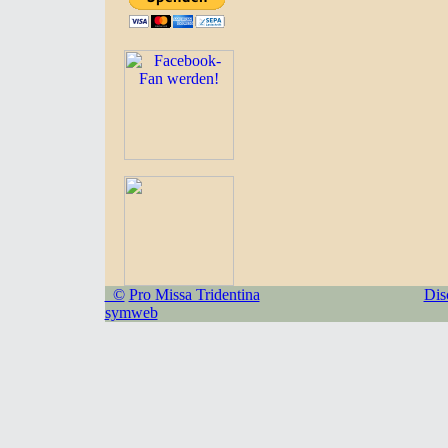
©
Pro Missa Tridentina
Dis
symweb