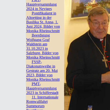
Hauptversammlung
2024 in Neviges
Pontifikalamt in
Altoetting in der
Basilika St. Anna, 1.
Juni 2024, Bilder von
Monika Rheinschmitt
Beerdigung
Wolfgang Graf
Waldstein am
31.10.2023 in
Salzburg, Bilder von
Monika Rheinschmitt
FSSP-
Diakonatsweihe in
Gestratz am 20. Mai
2023, Bilder von
Monika Rheinschmitt
PMT-
Hauptversammlung
2023 in Schifferstadt
11. Internationale
Romwallfahrt
Summorum