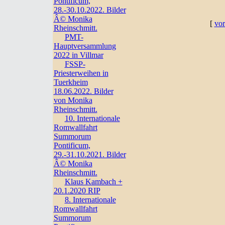
Pontificum,
28.-30.10.2022. Bilder
Â© Monika
[
vor
Rheinschmitt.
PMT-
Hauptversammlung
2022 in Villmar
FSSP-
Priesterweihen in
Tuerkheim
18.06.2022. Bilder
von Monika
Rheinschmitt.
10. Internationale
Romwallfahrt
Summorum
Pontificum,
29.-31.10.2021. Bilder
Â© Monika
Rheinschmitt.
Klaus Kambach +
20.1.2020 RIP
8. Internationale
Romwallfahrt
Summorum