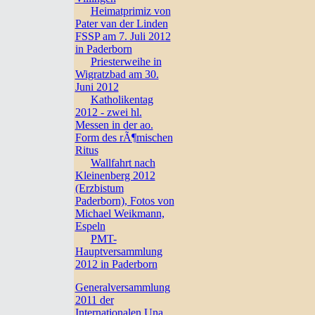
Heimatprimiz von
Pater van der Linden
FSSP am 7. Juli 2012
in Paderborn
Priesterweihe in
Wigratzbad am 30.
Juni 2012
Katholikentag
2012 - zwei hl.
Messen in der ao.
Form des rÃ¶mischen
Ritus
Wallfahrt nach
Kleinenberg 2012
(Erzbistum
Paderborn), Fotos von
Michael Weikmann,
Espeln
PMT-
Hauptversammlung
2012 in Paderborn
Generalversammlung
2011 der
Internationalen Una