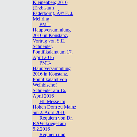
Kleinenberg 2016
(Erzbistum
Paderborn), Â© F.-J.
Mehring
PMT-
Hauptversammlung
2016 in Konstanz,
Vortrag von S.E.
Schneider,
Pontifikalamt am 17.
April 2016
PMT-
Hauptversammlung
2016 in Konstanz,
Pontifikalamt von
Weihbischof
Schneider am 16.
April 2016
Hl. Messe im
Hohen Dom zu Mainz
am 2. April 2016
Requiem von Dr.
RÃ¼ckriegel am
5.2.2016
Requiem und