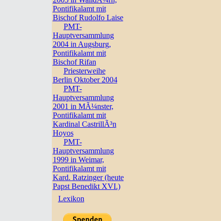
Pontifikalamt mit
Bischof Rudolfo Laise
PMT-
Hauptversammlung
2004 in Augsburg,
Pontifikalamt mit
Bischof Rifan
Priesterweihe
Berlin Oktober 2004
PMT-
Hauptversammlung
2001 in MÃ¼nster,
Pontifikalamt mit
Kardinal CastrillÃ³n
Hoyos
PMT-
Hauptversammlung
1999 in Weimar,
Pontifikalamt mit
Kard. Ratzinger (heute
Papst Benedikt XVI.)
Lexikon