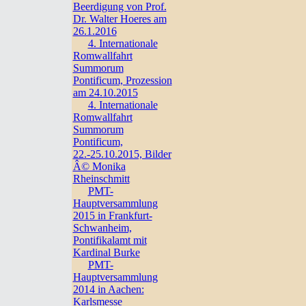
Beerdigung von Prof.
Dr. Walter Hoeres am
26.1.2016
4. Internationale
Romwallfahrt
Summorum
Pontificum, Prozession
am 24.10.2015
4. Internationale
Romwallfahrt
Summorum
Pontificum,
22.-25.10.2015, Bilder
Â© Monika
Rheinschmitt
PMT-
Hauptversammlung
2015 in Frankfurt-
Schwanheim,
Pontifikalamt mit
Kardinal Burke
PMT-
Hauptversammlung
2014 in Aachen:
Karlsmesse