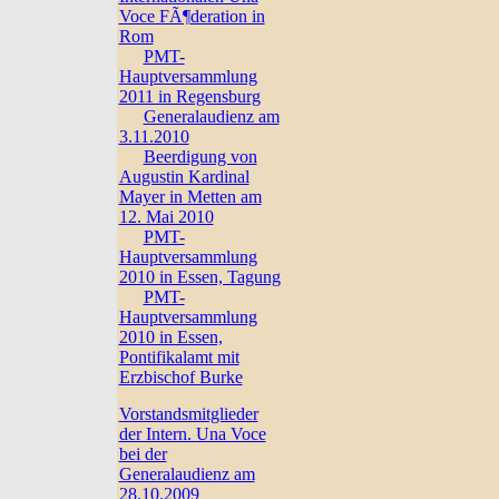
Voce FÃ¶deration in
Rom
PMT-
Hauptversammlung
2011 in Regensburg
Generalaudienz am
3.11.2010
Beerdigung von
Augustin Kardinal
Mayer in Metten am
12. Mai 2010
PMT-
Hauptversammlung
2010 in Essen, Tagung
PMT-
Hauptversammlung
2010 in Essen,
Pontifikalamt mit
Erzbischof Burke
Vorstandsmitglieder
der Intern. Una Voce
bei der
Generalaudienz am
28.10.2009