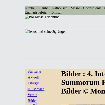
Kirche · Glaube · Katholisch · Messe · Gottesdienst · G
Eucharistiefeier · römisch
Startseite
Bilder
: 4. I
Aktuell
Summorum Pon
Liturgie
Bilder © Mon
Hl. Messen
Verein
Bilder
PMT-