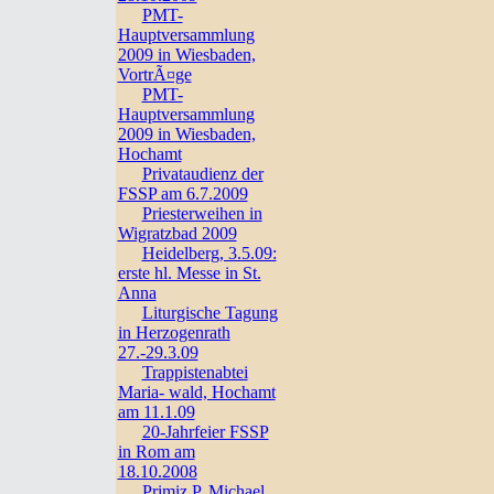
PMT-
Hauptversammlung
2009 in Wiesbaden,
VortrÃ¤ge
PMT-
Hauptversammlung
2009 in Wiesbaden,
Hochamt
Privataudienz der
FSSP am 6.7.2009
Priesterweihen in
Wigratzbad 2009
Heidelberg, 3.5.09:
erste hl. Messe in St.
Anna
Liturgische Tagung
in Herzogenrath
27.-29.3.09
Trappistenabtei
Maria- wald, Hochamt
am 11.1.09
20-Jahrfeier FSSP
in Rom am
18.10.2008
Primiz P. Michael