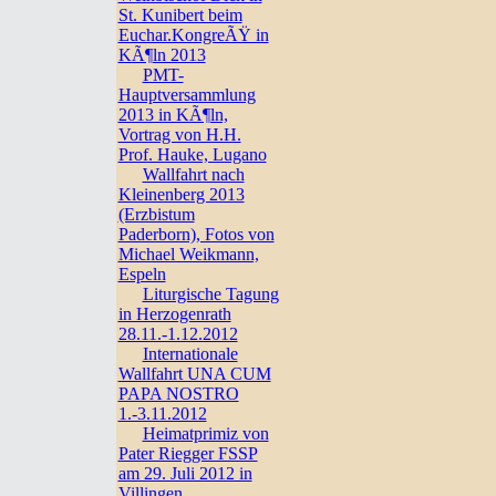
St. Kunibert beim
Euchar.KongreÃŸ in
KÃ¶ln 2013
PMT-
Hauptversammlung
2013 in KÃ¶ln,
Vortrag von H.H.
Prof. Hauke, Lugano
Wallfahrt nach
Kleinenberg 2013
(Erzbistum
Paderborn), Fotos von
Michael Weikmann,
Espeln
Liturgische Tagung
in Herzogenrath
28.11.-1.12.2012
Internationale
Wallfahrt UNA CUM
PAPA NOSTRO
1.-3.11.2012
Heimatprimiz von
Pater Riegger FSSP
am 29. Juli 2012 in
Villingen