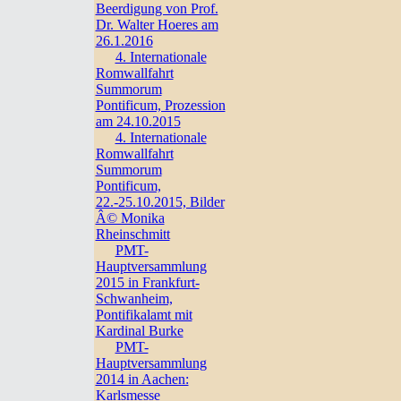
Beerdigung von Prof.
Dr. Walter Hoeres am
26.1.2016
4. Internationale
Romwallfahrt
Summorum
Pontificum, Prozession
am 24.10.2015
4. Internationale
Romwallfahrt
Summorum
Pontificum,
22.-25.10.2015, Bilder
Â© Monika
Rheinschmitt
PMT-
Hauptversammlung
2015 in Frankfurt-
Schwanheim,
Pontifikalamt mit
Kardinal Burke
PMT-
Hauptversammlung
2014 in Aachen:
Karlsmesse