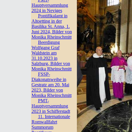
Hauptversammlung
2024 in Neviges
Pontifikalamt in
Altoetting in der
Basilika St. Anna, 1.
Juni 2024, Bilder von
Monika Rheinschmitt
Beerdigung
Wolfgang Graf
Waldstein am
31.10.2023 in
Salzburg, Bilder von
Monika Rheinschmitt
FSSP-
Diakonatsweihe in
Gestratz am 20. Mai
2023, Bilder von
Monika Rheinschmitt
PMT-
Hauptversammlung
2023 in Schifferstadt
11. Internationale
Romwallfahrt
Summorum