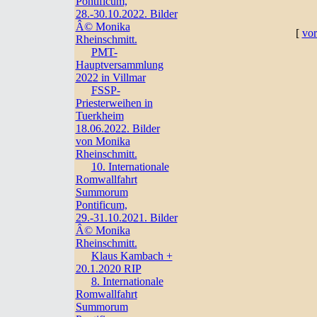
Pontificum,
28.-30.10.2022. Bilder
Â© Monika
[
vor
Rheinschmitt.
PMT-
Hauptversammlung
2022 in Villmar
FSSP-
Priesterweihen in
Tuerkheim
18.06.2022. Bilder
von Monika
Rheinschmitt.
10. Internationale
Romwallfahrt
Summorum
Pontificum,
29.-31.10.2021. Bilder
Â© Monika
Rheinschmitt.
Klaus Kambach +
20.1.2020 RIP
8. Internationale
Romwallfahrt
Summorum