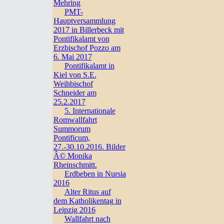
Mehring
PMT-
Hauptversammlung
2017 in Billerbeck mit
Pontifikalamt von
Erzbischof Pozzo am
6. Mai 2017
Pontifikalamt in
Kiel von S.E.
Weihbischof
Schneider am
25.2.2017
5. Internationale
Romwallfahrt
Summorum
Pontificum,
27.-30.10.2016. Bilder
Â© Monika
Rheinschmitt.
Erdbeben in Nursia
2016
Alter Ritus auf
dem Katholikentag in
Leipzig 2016
Wallfahrt nach