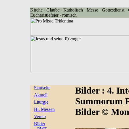
Kirche · Glaube · Katholisch · Messe · Gottesdienst · G
Eucharistiefeier · römisch
Startseite
Bilder
: 4. I
Aktuell
Summorum Pon
Liturgie
Bilder © Mon
Hl. Messen
Verein
Bilder
PMT-