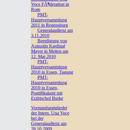
Voce FÃ¶deration in
Rom
PMT-
Hauptversammlung
2011 in Regensburg
Generalaudienz am
3.11.2010
Beerdigung von
Augustin Kardinal
Mayer in Metten am
12. Mai 2010
PMT-
Hauptversammlung
2010 in Essen, Tagung
PMT-
Hauptversammlung
2010 in Essen,
Pontifikalamt mit
Erzbischof Burke
Vorstandsmitglieder
der Intern. Una Voce
bei der
Generalaudienz am
28.10.2009