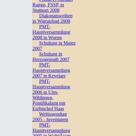
Ramm, FSSP, in
Stuttgart 2008
Diakonatsweihen
in Wigratzbad 2008
PMT-
Hauptversammlung
2008 in Worms
Schulung in Mainz
2007
Schulung in
Herzogenrath 2007
PMT-
Hauptversammlung
2007 in Kevelaer
PMT-
Hauptversammlung
2006 in Ulm-
Wiblingen,
Pontifikalamt mit
Erzbischof Haas
Weltjugendtag
2005 - Juventutem
PMT-
Hauptversammlung
2005 in WalldÃ¼rn,