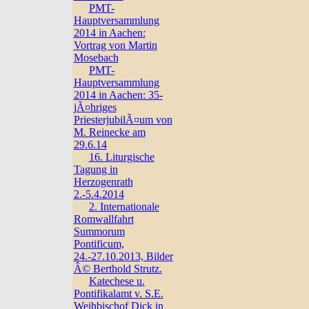
PMT-
Hauptversammlung
2014 in Aachen:
Vortrag von Martin
Mosebach
PMT-
Hauptversammlung
2014 in Aachen: 35-
jÃ¤hriges
PriesterjubilÃ¤um von
M. Reinecke am
29.6.14
16. Liturgische
Tagung in
Herzogenrath
2.-5.4.2014
2. Internationale
Romwallfahrt
Summorum
Pontificum,
24.-27.10.2013, Bilder
Â© Berthold Strutz.
Katechese u.
Pontifikalamt v. S.E.
Weihbischof Dick in