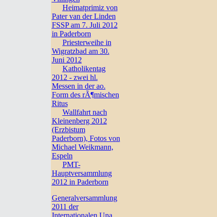
Heimatprimiz von
Pater van der Linden
FSSP am 7. Juli 2012
in Paderborn
Priesterweihe in
Wigratzbad am 30.
Juni 2012
Katholikentag
2012 - zwei hl.
Messen in der ao.
Form des rÃ¶mischen
Ritus
Wallfahrt nach
Kleinenberg 2012
(Erzbistum
Paderborn), Fotos von
Michael Weikmann,
Espeln
PMT-
Hauptversammlung
2012 in Paderborn
Generalversammlung
2011 der
Internationalen Una