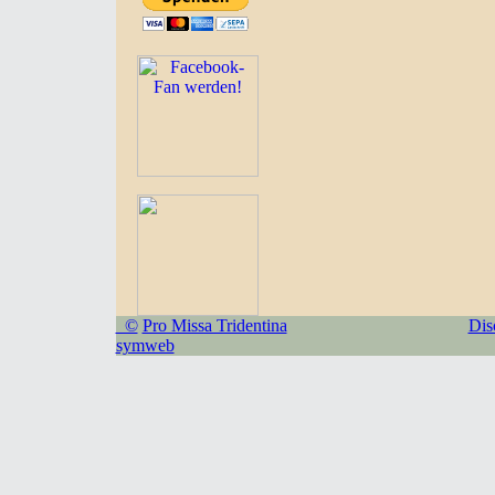
©
Pro Missa Tridentina
Dis
symweb