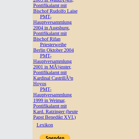
Pontifikalamt mit
Bischof Rudolfo Laise
PMT-
Hauptversammlung
2004 in Augsburg,
Pontifikalamt mit
Bischof Rifan
Priesterweihe
Berlin Oktober 2004
PMT-
Hauptversammlung
2001 in MÃ¼nster,
Pontifikalamt mit
Kardinal CastrillÃ³n
Hoyos
PMT-
Hauptversammlung
1999 in Weimar,
Pontifikalamt mit
Kard. Ratzinger (heute
Papst Benedikt XVI.)
Lexikon