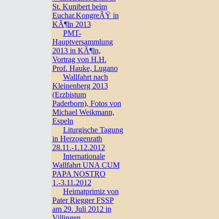
St. Kunibert beim
Euchar.KongreÃŸ in
KÃ¶ln 2013
PMT-
Hauptversammlung
2013 in KÃ¶ln,
Vortrag von H.H.
Prof. Hauke, Lugano
Wallfahrt nach
Kleinenberg 2013
(Erzbistum
Paderborn), Fotos von
Michael Weikmann,
Espeln
Liturgische Tagung
in Herzogenrath
28.11.-1.12.2012
Internationale
Wallfahrt UNA CUM
PAPA NOSTRO
1.-3.11.2012
Heimatprimiz von
Pater Riegger FSSP
am 29. Juli 2012 in
Villingen