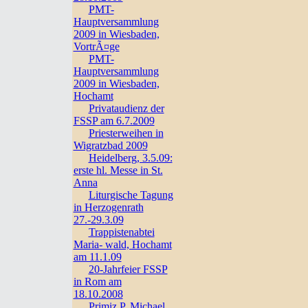
PMT-
Hauptversammlung
2009 in Wiesbaden,
VortrÃ¤ge
PMT-
Hauptversammlung
2009 in Wiesbaden,
Hochamt
Privataudienz der
FSSP am 6.7.2009
Priesterweihen in
Wigratzbad 2009
Heidelberg, 3.5.09:
erste hl. Messe in St.
Anna
Liturgische Tagung
in Herzogenrath
27.-29.3.09
Trappistenabtei
Maria- wald, Hochamt
am 11.1.09
20-Jahrfeier FSSP
in Rom am
18.10.2008
Primiz P. Michael