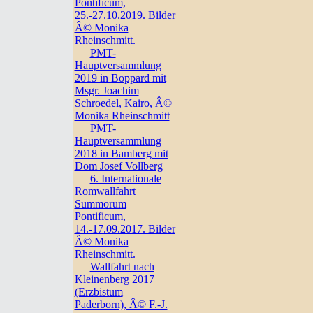
Pontificum,
25.-27.10.2019. Bilder
Â© Monika
Rheinschmitt.
PMT-
Hauptversammlung
2019 in Boppard mit
Msgr. Joachim
Schroedel, Kairo, Â©
Monika Rheinschmitt
PMT-
Hauptversammlung
2018 in Bamberg mit
Dom Josef Vollberg
6. Internationale
Romwallfahrt
Summorum
Pontificum,
14.-17.09.2017. Bilder
Â© Monika
Rheinschmitt.
Wallfahrt nach
Kleinenberg 2017
(Erzbistum
Paderborn), Â© F.-J.