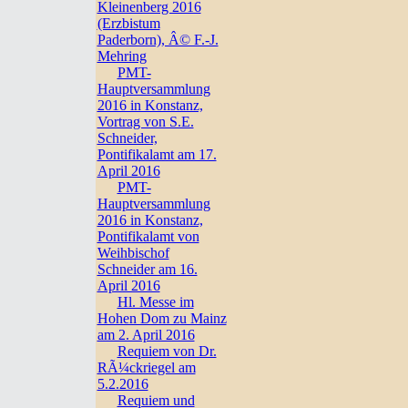
Kleinenberg 2016
(Erzbistum
Paderborn), Â© F.-J.
Mehring
PMT-
Hauptversammlung
2016 in Konstanz,
Vortrag von S.E.
Schneider,
Pontifikalamt am 17.
April 2016
PMT-
Hauptversammlung
2016 in Konstanz,
Pontifikalamt von
Weihbischof
Schneider am 16.
April 2016
Hl. Messe im
Hohen Dom zu Mainz
am 2. April 2016
Requiem von Dr.
RÃ¼ckriegel am
5.2.2016
Requiem und