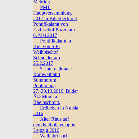
Mehring
PMT-
Hauptversammlung
2017 in Billerbeck mit
Pontifikalamt von
Erzbischof Pozzo am
6. Mai 2017
Pontifikalamt in
Kiel von S.E.
Weihbischof
Schneider am
25.2.2017
5. Internationale
Romwallfahrt
Summorum
Pontificum,
27.-30.10.2016. Bilder
Â© Monika
Rheinschmitt.
Erdbeben in Nursia
2016
Alter Ritus auf
dem Katholikentag in
Leipzig 2016
Wallfahrt nach