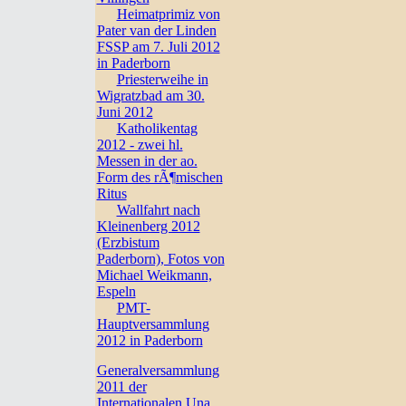
Heimatprimiz von
Pater van der Linden
FSSP am 7. Juli 2012
in Paderborn
Priesterweihe in
Wigratzbad am 30.
Juni 2012
Katholikentag
2012 - zwei hl.
Messen in der ao.
Form des rÃ¶mischen
Ritus
Wallfahrt nach
Kleinenberg 2012
(Erzbistum
Paderborn), Fotos von
Michael Weikmann,
Espeln
PMT-
Hauptversammlung
2012 in Paderborn
Generalversammlung
2011 der
Internationalen Una