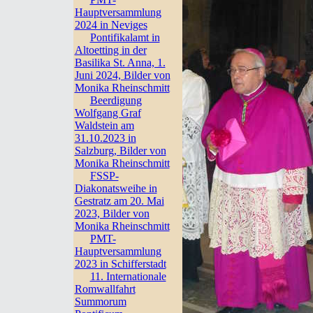
Hauptversammlung
2024 in Neviges
Pontifikalamt in
Altoetting in der
Basilika St. Anna, 1.
Juni 2024, Bilder von
Monika Rheinschmitt
Beerdigung
Wolfgang Graf
Waldstein am
31.10.2023 in
Salzburg, Bilder von
Monika Rheinschmitt
FSSP-
Diakonatsweihe in
Gestratz am 20. Mai
2023, Bilder von
Monika Rheinschmitt
PMT-
Hauptversammlung
2023 in Schifferstadt
11. Internationale
Romwallfahrt
Summorum