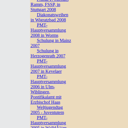
Ramm, FSSP, in
Stuttgart 2008
Diakonatsweihen
in Wigratzbad 2008
PMT-
Hauptversammlung
2008 in Worms
Schulung in Mainz
2007
Schulung in
Herzogenrath 2007
PMT-
Hauptversammlung
2007 in Kevelaer
PMT-
Hauptversammlung
2006 in Ulm-
Wiblingen,
Pontifikalamt mit
Erzbischof Haas
Weltjugendtag
2005 - Juventutem
PMT-
Hauptversammlung
2005 in WalldÃ¼rn,