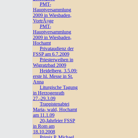
PMT-
Hauptversammlung
2009 in Wiesbaden,
VortrÃ¤ge
PMT-
Hauptversammlung
2009 in Wiesbaden,
Hochamt
Privataudienz der
FSSP am 6.7.2009
Priesterweihen in
Wigratzbad 2009
Heidelberg, 3.5.09:
erste hl. Messe in St.
Anna
Liturgische Tagung
in Herzogenrath
27.-29.3.09
Trappistenabtei
Maria- wald, Hochamt
am 11.1.09
20-Jahrfeier FSSP
in Rom am
18.10.2008
Primiz P. Michael