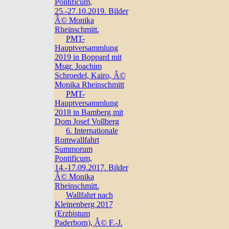
Pontificum,
25.-27.10.2019. Bilder
Â© Monika
Rheinschmitt.
PMT-
Hauptversammlung
2019 in Boppard mit
Msgr. Joachim
Schroedel, Kairo, Â©
Monika Rheinschmitt
PMT-
Hauptversammlung
2018 in Bamberg mit
Dom Josef Vollberg
6. Internationale
Romwallfahrt
Summorum
Pontificum,
14.-17.09.2017. Bilder
Â© Monika
Rheinschmitt.
Wallfahrt nach
Kleinenberg 2017
(Erzbistum
Paderborn), Â© F.-J.