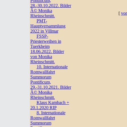
Pontificum,
28.-30.10.2022. Bilder
Â© Monika
[
vor
Rheinschmitt.
PMT-
Hauptversammlung
2022 in Villmar
FSSP-
Priesterweihen in
Tuerkheim
18.06.2022. Bilder
von Monika
Rheinschmitt.
10. Internationale
Romwallfahrt
Summorum
Pontificum,
29.-31.10.2021. Bilder
Â© Monika
Rheinschmitt.
Klaus Kambach +
20.1.2020 RIP
8. Internationale
Romwallfahrt
Summorum