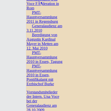
Voce FÃ¶deration in
Rom
PMT-
Hauptversammlung
2011 in Regensburg
Generalaudienz am
3.11.2010
Beerdigung von
Augustin Kardinal
Mayer in Metten am
12. Mai 2010
PMT-
Hauptversammlung
2010 in Essen, Tagung
PMT-
Hauptversammlung
2010 in Essen,
Pontifikalamt mit
Erzbischof Burke
Vorstandsmitglieder
der Intern. Una Voce
bei der
Generalaudienz am
28.10.2009