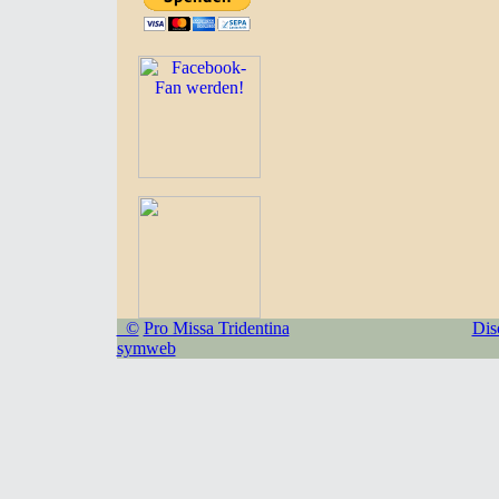
©
Pro Missa Tridentina
Dis
symweb