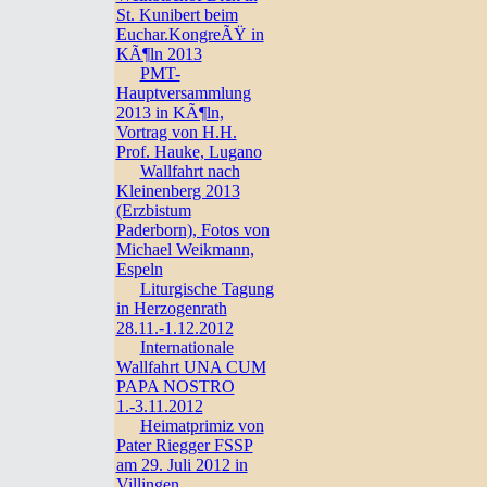
St. Kunibert beim
Euchar.KongreÃŸ in
KÃ¶ln 2013
PMT-
Hauptversammlung
2013 in KÃ¶ln,
Vortrag von H.H.
Prof. Hauke, Lugano
Wallfahrt nach
Kleinenberg 2013
(Erzbistum
Paderborn), Fotos von
Michael Weikmann,
Espeln
Liturgische Tagung
in Herzogenrath
28.11.-1.12.2012
Internationale
Wallfahrt UNA CUM
PAPA NOSTRO
1.-3.11.2012
Heimatprimiz von
Pater Riegger FSSP
am 29. Juli 2012 in
Villingen