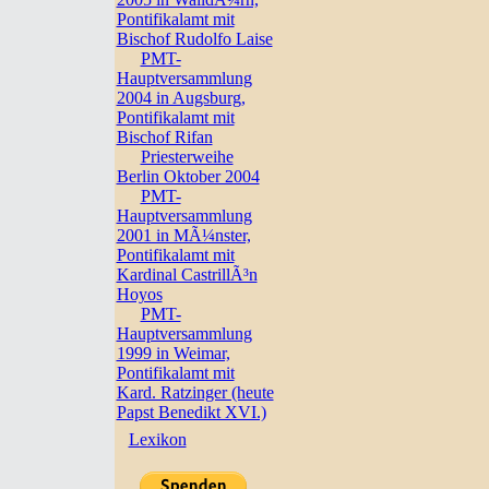
Pontifikalamt mit
Bischof Rudolfo Laise
PMT-
Hauptversammlung
2004 in Augsburg,
Pontifikalamt mit
Bischof Rifan
Priesterweihe
Berlin Oktober 2004
PMT-
Hauptversammlung
2001 in MÃ¼nster,
Pontifikalamt mit
Kardinal CastrillÃ³n
Hoyos
PMT-
Hauptversammlung
1999 in Weimar,
Pontifikalamt mit
Kard. Ratzinger (heute
Papst Benedikt XVI.)
Lexikon