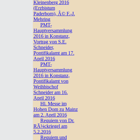
Kleinenberg 2016
(Erzbistum
Paderborn), Â© F.-J.
Mehring
PMT-
Hauptversammlung
2016 in Konstanz,
Vortrag von S.E.
Schneider,
Pontifikalamt am 17.
April 2016
PMT-
Hauptversammlung
2016 in Konstanz,
Pontifikalamt von
Weihbischof
Schneider am 16.
April 2016
Hl. Messe im
Hohen Dom zu Mainz
am 2. April 2016
Requiem von Dr.
RÃ¼ckriegel am
5.2.2016
Requiem und