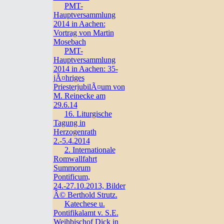
PMT-
Hauptversammlung
2014 in Aachen:
Vortrag von Martin
Mosebach
PMT-
Hauptversammlung
2014 in Aachen: 35-
jÃ¤hriges
PriesterjubilÃ¤um von
M. Reinecke am
29.6.14
16. Liturgische
Tagung in
Herzogenrath
2.-5.4.2014
2. Internationale
Romwallfahrt
Summorum
Pontificum,
24.-27.10.2013, Bilder
Â© Berthold Strutz.
Katechese u.
Pontifikalamt v. S.E.
Weihbischof Dick in