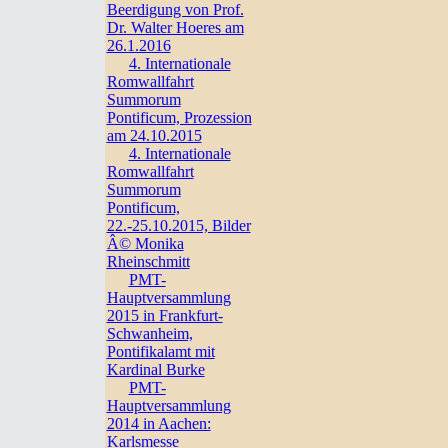
Beerdigung von Prof.
Dr. Walter Hoeres am
26.1.2016
4. Internationale
Romwallfahrt
Summorum
Pontificum, Prozession
am 24.10.2015
4. Internationale
Romwallfahrt
Summorum
Pontificum,
22.-25.10.2015, Bilder
Â© Monika
Rheinschmitt
PMT-
Hauptversammlung
2015 in Frankfurt-
Schwanheim,
Pontifikalamt mit
Kardinal Burke
PMT-
Hauptversammlung
2014 in Aachen:
Karlsmesse