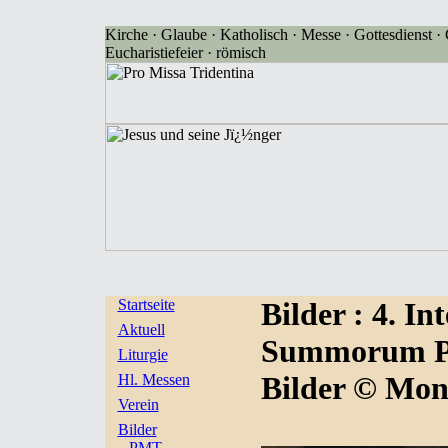
Kirche · Glaube · Katholisch · Messe · Gottesdienst · G
Eucharistiefeier · römisch
Startseite
Bilder
: 4. I
Aktuell
Summorum Pon
Liturgie
Bilder © Mon
Hl. Messen
Verein
Bilder
PMT-