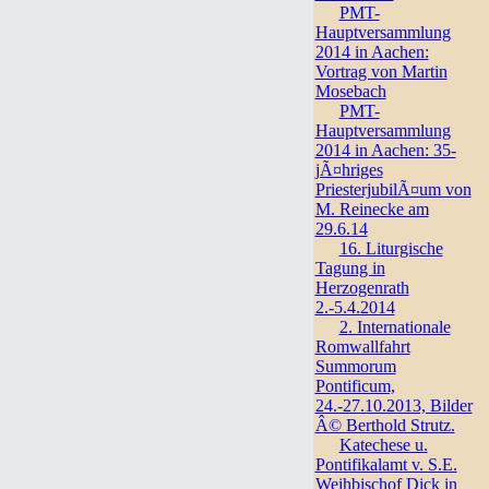
PMT-
Hauptversammlung
2014 in Aachen:
Vortrag von Martin
Mosebach
PMT-
Hauptversammlung
2014 in Aachen: 35-
jÃ¤hriges
PriesterjubilÃ¤um von
M. Reinecke am
29.6.14
16. Liturgische
Tagung in
Herzogenrath
2.-5.4.2014
2. Internationale
Romwallfahrt
Summorum
Pontificum,
24.-27.10.2013, Bilder
Â© Berthold Strutz.
Katechese u.
Pontifikalamt v. S.E.
Weihbischof Dick in