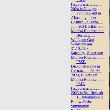
Hauptversammlung
2024 in Neviges
Pontifikalamt in
Altoetting in der
Basilika St. Anna, 1.
Juni 2024, Bilder von
Monika Rheinschmitt
Beerdigung
Wolfgang Graf
Waldstein am
31.10.2023 in
Salzburg, Bilder von
Monika Rheinschmitt
FSSP-
Diakonatsweihe in
Gestratz am 20. Mai
2023, Bilder von
Monika Rheinschmitt
PMT-
Hauptversammlung
2023 in Schifferstadt
11. Internationale
Romwallfahrt
Summorum