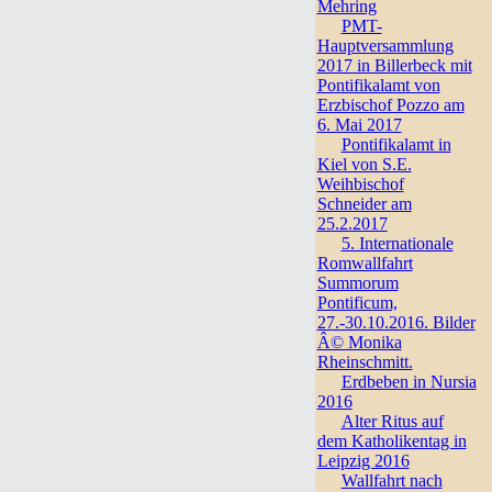
Mehring
PMT-
Hauptversammlung
2017 in Billerbeck mit
Pontifikalamt von
Erzbischof Pozzo am
6. Mai 2017
Pontifikalamt in
Kiel von S.E.
Weihbischof
Schneider am
25.2.2017
5. Internationale
Romwallfahrt
Summorum
Pontificum,
27.-30.10.2016. Bilder
Â© Monika
Rheinschmitt.
Erdbeben in Nursia
2016
Alter Ritus auf
dem Katholikentag in
Leipzig 2016
Wallfahrt nach