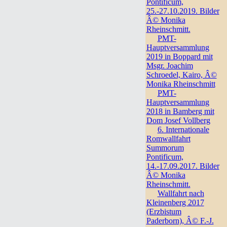
Pontificum,
25.-27.10.2019. Bilder
Â© Monika
Rheinschmitt.
PMT-
Hauptversammlung
2019 in Boppard mit
Msgr. Joachim
Schroedel, Kairo, Â©
Monika Rheinschmitt
PMT-
Hauptversammlung
2018 in Bamberg mit
Dom Josef Vollberg
6. Internationale
Romwallfahrt
Summorum
Pontificum,
14.-17.09.2017. Bilder
Â© Monika
Rheinschmitt.
Wallfahrt nach
Kleinenberg 2017
(Erzbistum
Paderborn), Â© F.-J.