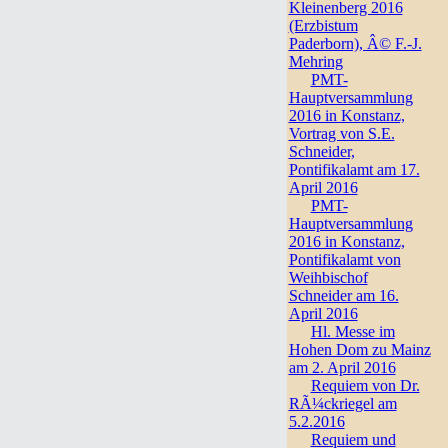
Kleinenberg 2016
(Erzbistum
Paderborn), Â© F.-J.
Mehring
PMT-
Hauptversammlung
2016 in Konstanz,
Vortrag von S.E.
Schneider,
Pontifikalamt am 17.
April 2016
PMT-
Hauptversammlung
2016 in Konstanz,
Pontifikalamt von
Weihbischof
Schneider am 16.
April 2016
Hl. Messe im
Hohen Dom zu Mainz
am 2. April 2016
Requiem von Dr.
RÃ¼ckriegel am
5.2.2016
Requiem und