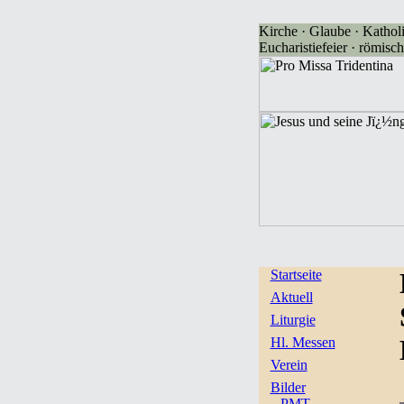
Kirche · Glaube · Katholi
Eucharistiefeier · römisch
Startseite
Aktuell
Liturgie
Hl. Messen
Verein
Bilder
PMT-