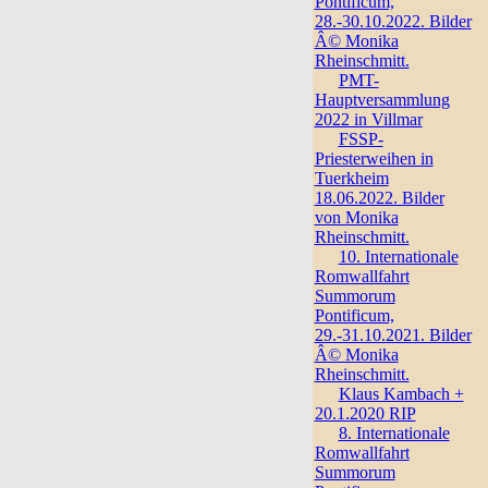
Pontificum,
28.-30.10.2022. Bilder
Â© Monika
Rheinschmitt.
PMT-
Hauptversammlung
2022 in Villmar
FSSP-
Priesterweihen in
Tuerkheim
18.06.2022. Bilder
von Monika
Rheinschmitt.
10. Internationale
Romwallfahrt
Summorum
Pontificum,
29.-31.10.2021. Bilder
Â© Monika
Rheinschmitt.
Klaus Kambach +
20.1.2020 RIP
8. Internationale
Romwallfahrt
Summorum