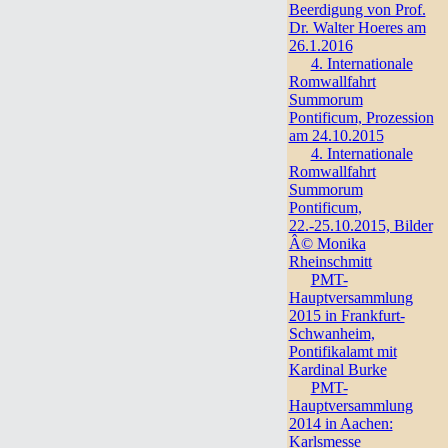
Beerdigung von Prof.
Dr. Walter Hoeres am
26.1.2016
4. Internationale
Romwallfahrt
Summorum
Pontificum, Prozession
am 24.10.2015
4. Internationale
Romwallfahrt
Summorum
Pontificum,
22.-25.10.2015, Bilder
Â© Monika
Rheinschmitt
PMT-
Hauptversammlung
2015 in Frankfurt-
Schwanheim,
Pontifikalamt mit
Kardinal Burke
PMT-
Hauptversammlung
2014 in Aachen:
Karlsmesse