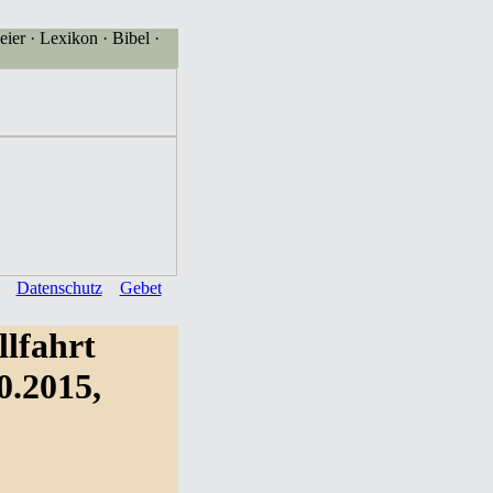
eier · Lexikon · Bibel ·
Datenschutz
Gebet
llfahrt
0.2015,