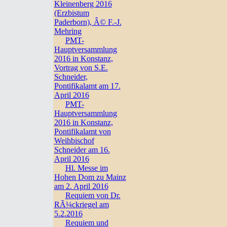
Kleinenberg 2016
(Erzbistum
Paderborn), Â© F.-J.
Mehring
PMT-
Hauptversammlung
2016 in Konstanz,
Vortrag von S.E.
Schneider,
Pontifikalamt am 17.
April 2016
PMT-
Hauptversammlung
2016 in Konstanz,
Pontifikalamt von
Weihbischof
Schneider am 16.
April 2016
Hl. Messe im
Hohen Dom zu Mainz
am 2. April 2016
Requiem von Dr.
RÃ¼ckriegel am
5.2.2016
Requiem und