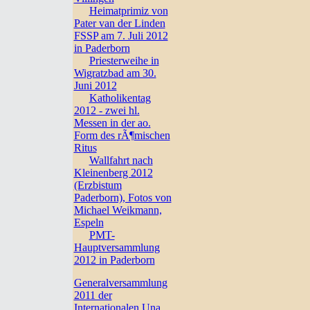
Heimatprimiz von
Pater van der Linden
FSSP am 7. Juli 2012
in Paderborn
Priesterweihe in
Wigratzbad am 30.
Juni 2012
Katholikentag
2012 - zwei hl.
Messen in der ao.
Form des rÃ¶mischen
Ritus
Wallfahrt nach
Kleinenberg 2012
(Erzbistum
Paderborn), Fotos von
Michael Weikmann,
Espeln
PMT-
Hauptversammlung
2012 in Paderborn
Generalversammlung
2011 der
Internationalen Una