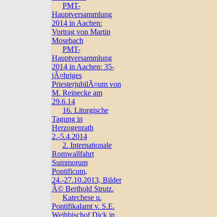
PMT-
Hauptversammlung
2014 in Aachen:
Vortrag von Martin
Mosebach
PMT-
Hauptversammlung
2014 in Aachen: 35-
jÃ¤hriges
PriesterjubilÃ¤um von
M. Reinecke am
29.6.14
16. Liturgische
Tagung in
Herzogenrath
2.-5.4.2014
2. Internationale
Romwallfahrt
Summorum
Pontificum,
24.-27.10.2013, Bilder
Â© Berthold Strutz.
Katechese u.
Pontifikalamt v. S.E.
Weihbischof Dick in