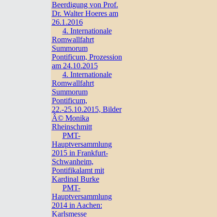
Beerdigung von Prof.
Dr. Walter Hoeres am
26.1.2016
4. Internationale
Romwallfahrt
Summorum
Pontificum, Prozession
am 24.10.2015
4. Internationale
Romwallfahrt
Summorum
Pontificum,
22.-25.10.2015, Bilder
Â© Monika
Rheinschmitt
PMT-
Hauptversammlung
2015 in Frankfurt-
Schwanheim,
Pontifikalamt mit
Kardinal Burke
PMT-
Hauptversammlung
2014 in Aachen:
Karlsmesse