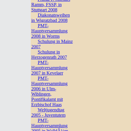
Ramm, FSSP, in
Stuttgart 2008
Diakonatsweihen
in Wigratzbad 2008
PMT-
Hauptversammlung
2008 in Worms
Schulung in Mainz
2007
Schulung in
Herzogenrath 2007
PMT-
Hauptversammlung
2007 in Kevelaer
PMT-
Hauptversammlung
2006 in Ulm-
Wiblingen,
Pontifikalamt mit
Erzbischof Haas
Weltjugendtag
2005 - Juventutem
PMT-
Hauptversammlung
2005 in WalldÃ¼rn,