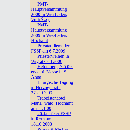
PMT-
Hauptversammlung
2009 in Wiesbaden,
VortrÃ¤ge
PMT-
Hauptversammlung
2009 in Wiesbaden,
Hochamt
Privataudienz der
FSSP am 6.7.2009
Priesterweihen in
Wigratzbad 2009
Heidelberg, 3.5.09:
erste hl. Messe in St.
Anna
Liturgische Tagung
in Herzogenrath
27.-29.3.09
Trappistenabtei
Maria- wald, Hochamt
am 11.1.09
20-Jahrfeier FSSP
in Rom am
18.10.2008
Primiz P. Michael