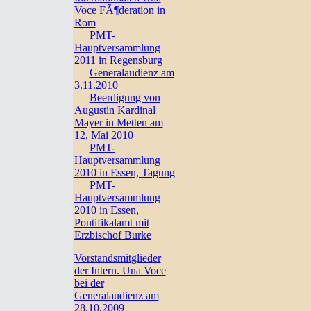
Voce FÃ¶deration in
Rom
PMT-
Hauptversammlung
2011 in Regensburg
Generalaudienz am
3.11.2010
Beerdigung von
Augustin Kardinal
Mayer in Metten am
12. Mai 2010
PMT-
Hauptversammlung
2010 in Essen, Tagung
PMT-
Hauptversammlung
2010 in Essen,
Pontifikalamt mit
Erzbischof Burke
Vorstandsmitglieder
der Intern. Una Voce
bei der
Generalaudienz am
28.10.2009