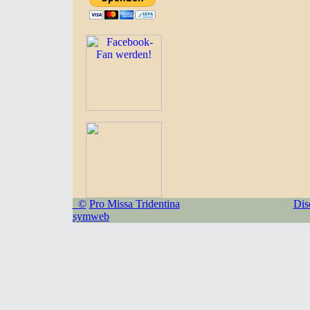
©
Pro Missa Tridentina
Dis
symweb