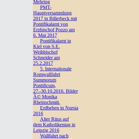
Mehring
PMT-
Hauptversammlung
2017 in Billerbeck mit
Pontifikalamt von
Erzbischof Pozzo am
6. Mai 2017
Pontifikalamt in
Kiel von S.E.
Weihbischof
Schneider am
25.2.2017
5. Internationale
Romwallfahrt
Summorum
Pontificum,
27.-30.10.2016. Bilder
Â© Monika
Rheinschmitt.
Erdbeben in Nursia
2016
Alter Ritus auf
dem Katholikentag in
Leipzig 2016
Wallfahrt nach