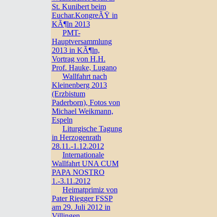
St. Kunibert beim
Euchar.KongreÃŸ in
KÃ¶ln 2013
PMT-
Hauptversammlung
2013 in KÃ¶ln,
Vortrag von H.H.
Prof. Hauke, Lugano
Wallfahrt nach
Kleinenberg 2013
(Erzbistum
Paderborn), Fotos von
Michael Weikmann,
Espeln
Liturgische Tagung
in Herzogenrath
28.11.-1.12.2012
Internationale
Wallfahrt UNA CUM
PAPA NOSTRO
1.-3.11.2012
Heimatprimiz von
Pater Riegger FSSP
am 29. Juli 2012 in
Villingen