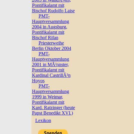
Pontifikalamt mit
Bischof Rudolfo Laise
PMT-
Hauptversammlung
2004 in Augsburg,
Pontifikalamt mit
Bischof Rifan
Priesterweihe
Berlin Oktober 2004
PMT-
Hauptversammlung
2001 in MÃ¼nster,
Pontifikalamt mit
Kardinal CastrillÃ³n
Hoyos
PMT-
Hauptversammlung
1999 in Weimar,
Pontifikalamt mit
Kard. Ratzinger (heute
Papst Benedikt XVI.)
Lexikon