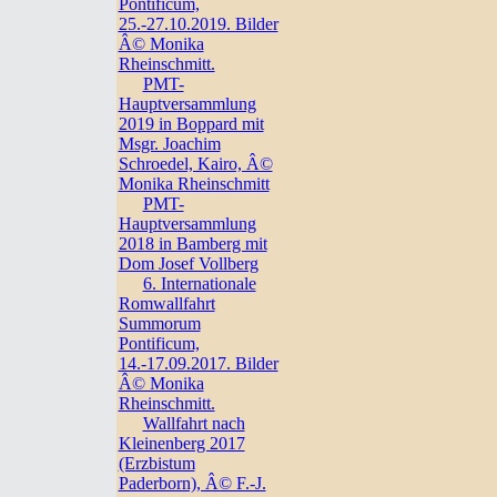
Pontificum,
25.-27.10.2019. Bilder
Â© Monika
Rheinschmitt.
PMT-
Hauptversammlung
2019 in Boppard mit
Msgr. Joachim
Schroedel, Kairo, Â©
Monika Rheinschmitt
PMT-
Hauptversammlung
2018 in Bamberg mit
Dom Josef Vollberg
6. Internationale
Romwallfahrt
Summorum
Pontificum,
14.-17.09.2017. Bilder
Â© Monika
Rheinschmitt.
Wallfahrt nach
Kleinenberg 2017
(Erzbistum
Paderborn), Â© F.-J.