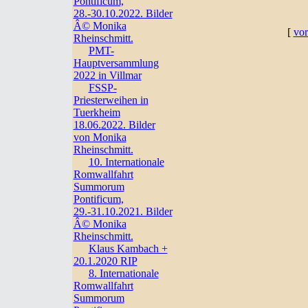
Pontificum,
28.-30.10.2022. Bilder
Â© Monika
[
vor
Rheinschmitt.
PMT-
Hauptversammlung
2022 in Villmar
FSSP-
Priesterweihen in
Tuerkheim
18.06.2022. Bilder
von Monika
Rheinschmitt.
10. Internationale
Romwallfahrt
Summorum
Pontificum,
29.-31.10.2021. Bilder
Â© Monika
Rheinschmitt.
Klaus Kambach +
20.1.2020 RIP
8. Internationale
Romwallfahrt
Summorum