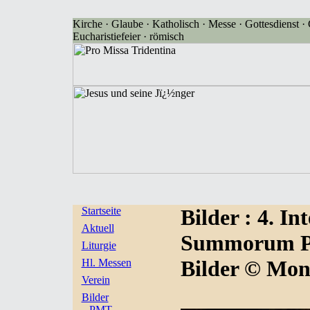
Kirche · Glaube · Katholisch · Messe · Gottesdienst · G
Eucharistiefeier · römisch
Startseite
Bilder
: 4. I
Aktuell
Summorum Pon
Liturgie
Bilder © Mon
Hl. Messen
Verein
Bilder
PMT-