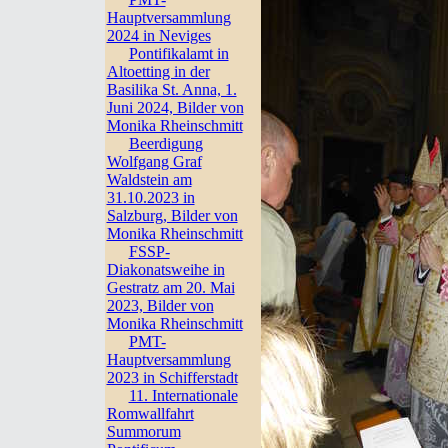
Hauptversammlung
2024 in Neviges
Pontifikalamt in
Altoetting in der
Basilika St. Anna, 1.
Juni 2024, Bilder von
Monika Rheinschmitt
Beerdigung
Wolfgang Graf
Waldstein am
31.10.2023 in
Salzburg, Bilder von
Monika Rheinschmitt
FSSP-
Diakonatsweihe in
Gestratz am 20. Mai
2023, Bilder von
Monika Rheinschmitt
PMT-
Hauptversammlung
2023 in Schifferstadt
11. Internationale
Romwallfahrt
Summorum