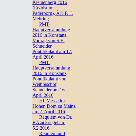
Kleinenberg 2016
(Erzbistum
Paderborn), Â© F.-J.
Mehring
PMT-
Hauptversammlung
2016 in Konstanz,
Vortrag von S.E.
Schneider,
Pontifikalamt am 17.
April 2016
PMT-
Hauptversammlung
2016 in Konstanz,
Pontifikalamt von
Weihbischof
Schneider am 16.
April 2016
Hl. Messe im
Hohen Dom zu Mainz
am 2. April 2016
Requiem von Dr.
RÃ¼ckriegel am
5.2.2016
Requiem und