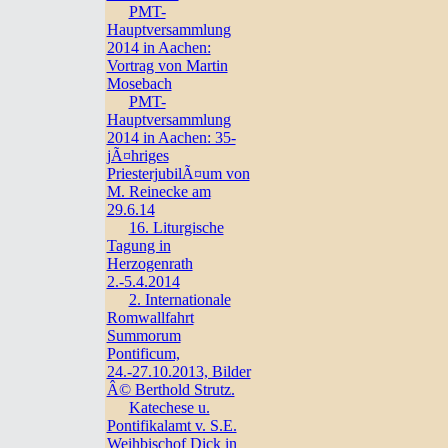
PMT-
Hauptversammlung
2014 in Aachen:
Vortrag von Martin
Mosebach
PMT-
Hauptversammlung
2014 in Aachen: 35-
jÃ¤hriges
PriesterjubilÃ¤um von
M. Reinecke am
29.6.14
16. Liturgische
Tagung in
Herzogenrath
2.-5.4.2014
2. Internationale
Romwallfahrt
Summorum
Pontificum,
24.-27.10.2013, Bilder
Â© Berthold Strutz.
Katechese u.
Pontifikalamt v. S.E.
Weihbischof Dick in