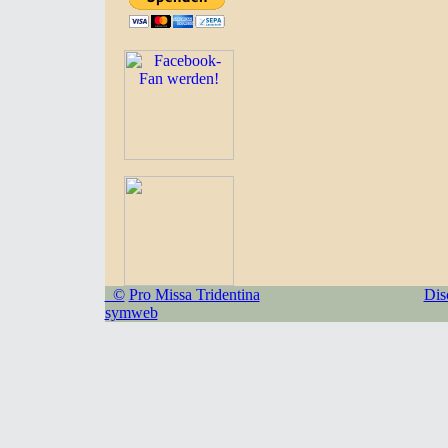
©
Pro Missa Tridentina
Dis
symweb