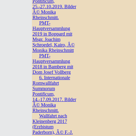
Pontificum,
25.-27.10.2019. Bilder
Â© Monika
Rheinschmitt.
PMT-
Hauptversammlung
2019 in Boppard mit
Msgr. Joachim
Schroedel, Kairo, Â©
Monika Rheinschmitt
PMT-
Hauptversammlung
2018 in Bamberg mit
Dom Josef Vollberg
6. Internationale
Romwallfahrt
Summorum
Pontificum,
14.-17.09.2017. Bilder
Â© Monika
Rheinschmitt.
Wallfahrt nach
Kleinenberg 2017
(Erzbistum
Paderborn), Â© F.-J.