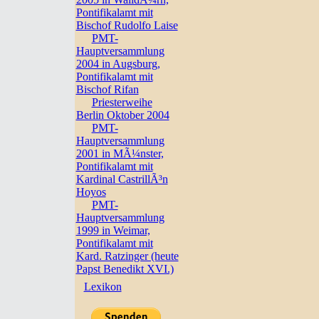
Pontifikalamt mit
Bischof Rudolfo Laise
PMT-
Hauptversammlung
2004 in Augsburg,
Pontifikalamt mit
Bischof Rifan
Priesterweihe
Berlin Oktober 2004
PMT-
Hauptversammlung
2001 in MÃ¼nster,
Pontifikalamt mit
Kardinal CastrillÃ³n
Hoyos
PMT-
Hauptversammlung
1999 in Weimar,
Pontifikalamt mit
Kard. Ratzinger (heute
Papst Benedikt XVI.)
Lexikon