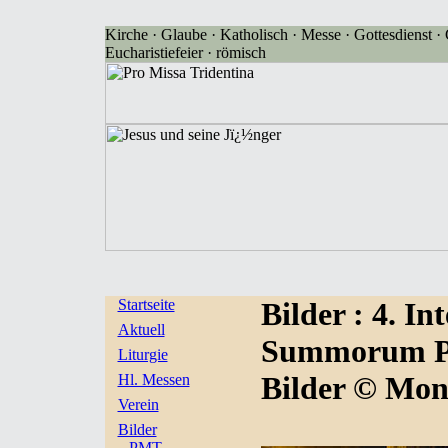
Kirche · Glaube · Katholisch · Messe · Gottesdienst · G
Eucharistiefeier · römisch
Startseite
Bilder
: 4. I
Aktuell
Summorum Pon
Liturgie
Bilder © Mon
Hl. Messen
Verein
Bilder
PMT-