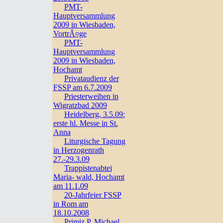
PMT-
Hauptversammlung
2009 in Wiesbaden,
VortrÃ¤ge
PMT-
Hauptversammlung
2009 in Wiesbaden,
Hochamt
Privataudienz der
FSSP am 6.7.2009
Priesterweihen in
Wigratzbad 2009
Heidelberg, 3.5.09:
erste hl. Messe in St.
Anna
Liturgische Tagung
in Herzogenrath
27.-29.3.09
Trappistenabtei
Maria- wald, Hochamt
am 11.1.09
20-Jahrfeier FSSP
in Rom am
18.10.2008
Primiz P. Michael