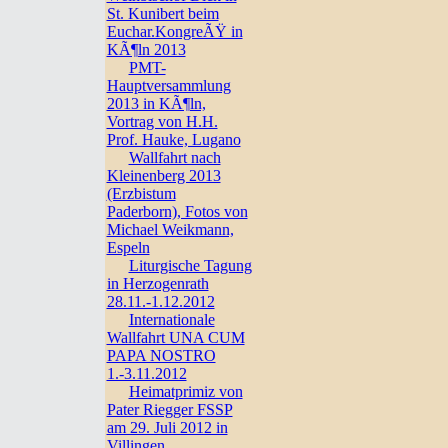
St. Kunibert beim
Euchar.KongreÃŸ in
KÃ¶ln 2013
PMT-
Hauptversammlung
2013 in KÃ¶ln,
Vortrag von H.H.
Prof. Hauke, Lugano
Wallfahrt nach
Kleinenberg 2013
(Erzbistum
Paderborn), Fotos von
Michael Weikmann,
Espeln
Liturgische Tagung
in Herzogenrath
28.11.-1.12.2012
Internationale
Wallfahrt UNA CUM
PAPA NOSTRO
1.-3.11.2012
Heimatprimiz von
Pater Riegger FSSP
am 29. Juli 2012 in
Villingen