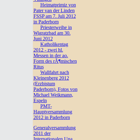
Heimatprimiz von
Pater van der Linden
FSSP am 7. Juli 2012
in Paderborn
Priesterweihe in
Wigratzbad am 30.
Juni 2012
Katholikentag
2012 - zwei hl.
Messen in der ao.
Form des rÃ¶mischen
Ritus
Wallfahrt nach
Kleinenberg 2012
(Erzbistum
Paderborn), Fotos von
Michael Weikmann,
Espeln
PMT-
Hauptversammlung
2012 in Paderborn
Generalversammlung
2011 der
Internationalen Una