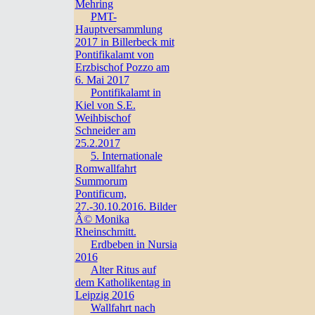
Mehring
PMT-
Hauptversammlung
2017 in Billerbeck mit
Pontifikalamt von
Erzbischof Pozzo am
6. Mai 2017
Pontifikalamt in
Kiel von S.E.
Weihbischof
Schneider am
25.2.2017
5. Internationale
Romwallfahrt
Summorum
Pontificum,
27.-30.10.2016. Bilder
Â© Monika
Rheinschmitt.
Erdbeben in Nursia
2016
Alter Ritus auf
dem Katholikentag in
Leipzig 2016
Wallfahrt nach