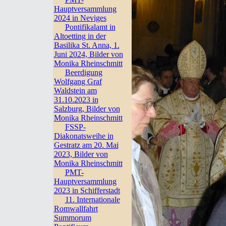
Hauptversammlung
2024 in Neviges
Pontifikalamt in
Altoetting in der
Basilika St. Anna, 1.
Juni 2024, Bilder von
Monika Rheinschmitt
Beerdigung
Wolfgang Graf
Waldstein am
31.10.2023 in
Salzburg, Bilder von
Monika Rheinschmitt
FSSP-
Diakonatsweihe in
Gestratz am 20. Mai
2023, Bilder von
Monika Rheinschmitt
PMT-
Hauptversammlung
2023 in Schifferstadt
11. Internationale
Romwallfahrt
Summorum