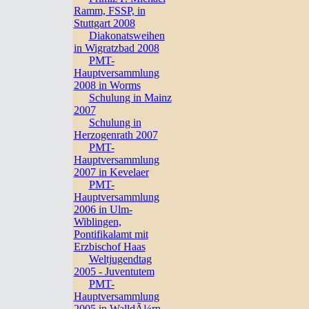
Ramm, FSSP, in
Stuttgart 2008
Diakonatsweihen
in Wigratzbad 2008
PMT-
Hauptversammlung
2008 in Worms
Schulung in Mainz
2007
Schulung in
Herzogenrath 2007
PMT-
Hauptversammlung
2007 in Kevelaer
PMT-
Hauptversammlung
2006 in Ulm-
Wiblingen,
Pontifikalamt mit
Erzbischof Haas
Weltjugendtag
2005 - Juventutem
PMT-
Hauptversammlung
2005 in WalldÃ¼rn,