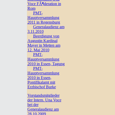
Voce FÃ¶deration in
Rom
PMT-
Hauptversammlung
2011 in Regensburg
Generalaudienz am
3.11.2010
Beerdigung von
Augustin Kardinal
Mayer in Metten am
12. Mai 2010
PMT-
Hauptversammlung
2010 in Essen, Tagung
PMT-
Hauptversammlung
2010 in Essen,
Pontifikalamt mit
Erzbischof Burke
Vorstandsmitglieder
der Intern. Una Voce
bei der
Generalaudienz am
28.10.2009