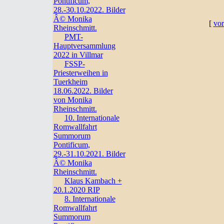
Pontificum,
28.-30.10.2022. Bilder
Â© Monika
[
vor
Rheinschmitt.
PMT-
Hauptversammlung
2022 in Villmar
FSSP-
Priesterweihen in
Tuerkheim
18.06.2022. Bilder
von Monika
Rheinschmitt.
10. Internationale
Romwallfahrt
Summorum
Pontificum,
29.-31.10.2021. Bilder
Â© Monika
Rheinschmitt.
Klaus Kambach +
20.1.2020 RIP
8. Internationale
Romwallfahrt
Summorum