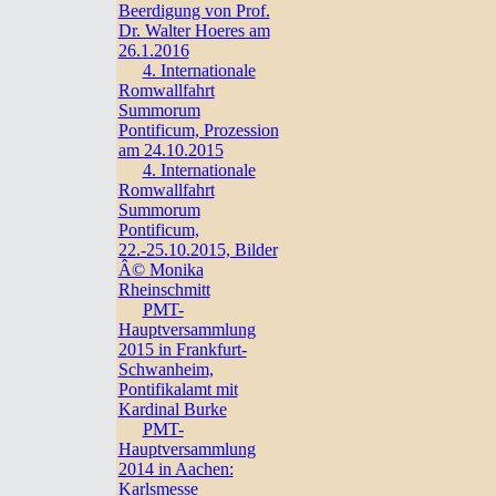
Beerdigung von Prof.
Dr. Walter Hoeres am
26.1.2016
4. Internationale
Romwallfahrt
Summorum
Pontificum, Prozession
am 24.10.2015
4. Internationale
Romwallfahrt
Summorum
Pontificum,
22.-25.10.2015, Bilder
Â© Monika
Rheinschmitt
PMT-
Hauptversammlung
2015 in Frankfurt-
Schwanheim,
Pontifikalamt mit
Kardinal Burke
PMT-
Hauptversammlung
2014 in Aachen:
Karlsmesse